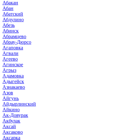
Абакан
Абан
Абатский
Абдулино
Абезь
Абинск
Абрамцево
Абрау-Дюрсо
Агаповка
Агвали
Агеево
Агинское
Агрыз
Адамовка
Адыгейск
Азнакаево
Азов
Айгунь
Айдырлинский
Айкино
Ак-Довурак
Акбулак
Аксай
Аксаково
Аксарка