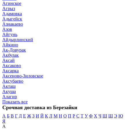
Агинское
Агрыз
Адамовка
Адыгейск
Азнакаево
Азов
Айгунь
Айдырлинский
Айкино
Ак-Довурак
Акбулак
Аксай
Аксаково
Аксарка
Аксеново-Зиловское
Аксубаево
Акташ
Акуша
Алагир
Показать все
Срочная доставка из Березайки
А
Б
В
Г
Д
Е
Ж
З
И
Й
К
Л
М
Н
О
П
Р
С
Т
У
Ф
Х
Ч
Ш
Щ
Э
Ю
Я
А