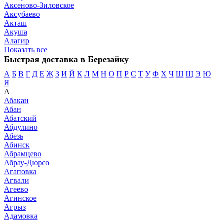
Аксеново-Зиловское
Аксубаево
Акташ
Акуша
Алагир
Показать все
Быстрая доставка в Березайку
А
Б
В
Г
Д
Е
Ж
З
И
Й
К
Л
М
Н
О
П
Р
С
Т
У
Ф
Х
Ч
Ш
Щ
Э
Ю
Я
А
Абакан
Абан
Абатский
Абдулино
Абезь
Абинск
Абрамцево
Абрау-Дюрсо
Агаповка
Агвали
Агеево
Агинское
Агрыз
Адамовка