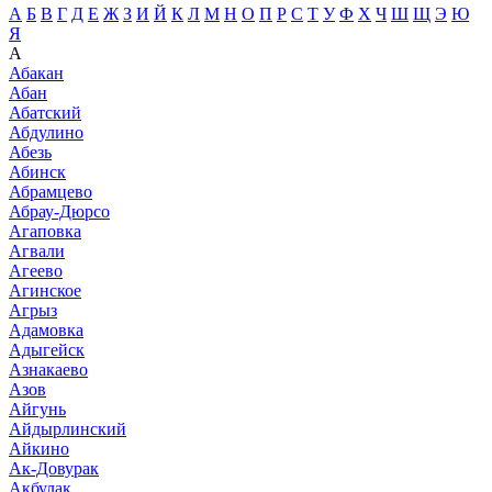
А
Б
В
Г
Д
Е
Ж
З
И
Й
К
Л
М
Н
О
П
Р
С
Т
У
Ф
Х
Ч
Ш
Щ
Э
Ю
Я
А
Абакан
Абан
Абатский
Абдулино
Абезь
Абинск
Абрамцево
Абрау-Дюрсо
Агаповка
Агвали
Агеево
Агинское
Агрыз
Адамовка
Адыгейск
Азнакаево
Азов
Айгунь
Айдырлинский
Айкино
Ак-Довурак
Акбулак