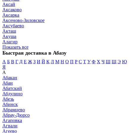
Аксай
Аксаково
Аксарка
Аксеново-Зиловское
Аксубаево
Акташ
Акуша
Алагир
Показать все
Быстрая доставка в Абазу
А
Б
В
Г
Д
Е
Ж
З
И
Й
К
Л
М
Н
О
П
Р
С
Т
У
Ф
Х
Ч
Ш
Щ
Э
Ю
Я
А
Абакан
Абан
Абатский
Абдулино
Абезь
Абинск
Абрамцево
Абрау-Дюрсо
Агаповка
Агвали
Агеево