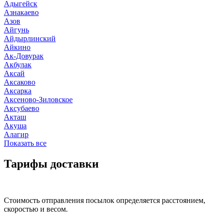
Адыгейск
Азнакаево
Азов
Айгунь
Айдырлинский
Айкино
Ак-Довурак
Акбулак
Аксай
Аксаково
Аксарка
Аксеново-Зиловское
Аксубаево
Акташ
Акуша
Алагир
Показать все
Тарифы доставки
Стоимость отправления посылок определяется расстоянием,
скоростью и весом.