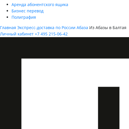
Аренда абонентского ящика
Бизнес перевод
Полиграфия
Главная
Экспресс-доставка по России
Абаза
Из Абазы в Балтая
Личный кабинет
+7 495 215-06-42