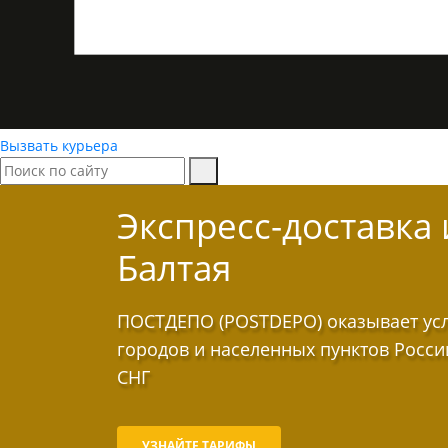
Вызвать курьера
Экспресс-доставка
Балтая
ПОСТДЕПО (POSTDEPO) оказывает услу
городов и населенных пунктов Росси
СНГ
УЗНАЙТЕ ТАРИФЫ