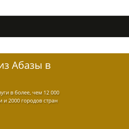
из Абазы в
ги в более, чем 12 000
и и 2000 городов стран