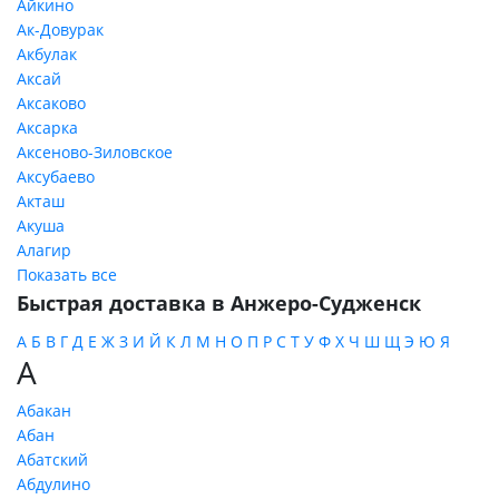
Айкино
Ак-Довурак
Акбулак
Аксай
Аксаково
Аксарка
Аксеново-Зиловское
Аксубаево
Акташ
Акуша
Алагир
Показать все
Быстрая доставка в Анжеро-Судженск
А
Б
В
Г
Д
Е
Ж
З
И
Й
К
Л
М
Н
О
П
Р
С
Т
У
Ф
Х
Ч
Ш
Щ
Э
Ю
Я
А
Абакан
Абан
Абатский
Абдулино