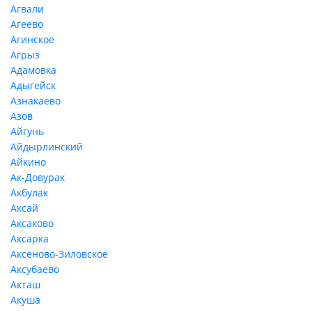
Агвали
Агеево
Агинское
Агрыз
Адамовка
Адыгейск
Азнакаево
Азов
Айгунь
Айдырлинский
Айкино
Ак-Довурак
Акбулак
Аксай
Аксаково
Аксарка
Аксеново-Зиловское
Аксубаево
Акташ
Акуша