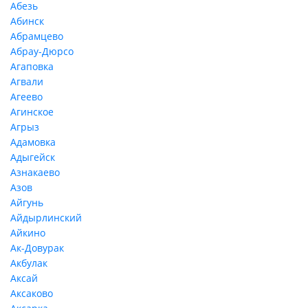
Абезь
Абинск
Абрамцево
Абрау-Дюрсо
Агаповка
Агвали
Агеево
Агинское
Агрыз
Адамовка
Адыгейск
Азнакаево
Азов
Айгунь
Айдырлинский
Айкино
Ак-Довурак
Акбулак
Аксай
Аксаково