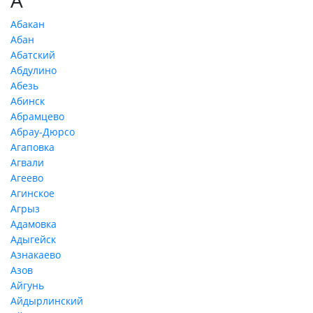
А
Абакан
Абан
Абатский
Абдулино
Абезь
Абинск
Абрамцево
Абрау-Дюрсо
Агаповка
Агвали
Агеево
Агинское
Агрыз
Адамовка
Адыгейск
Азнакаево
Азов
Айгунь
Айдырлинский