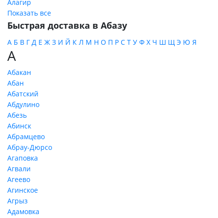
Алагир
Показать все
Быстрая доставка в Абазу
А
Б
В
Г
Д
Е
Ж
З
И
Й
К
Л
М
Н
О
П
Р
С
Т
У
Ф
Х
Ч
Ш
Щ
Э
Ю
Я
А
Абакан
Абан
Абатский
Абдулино
Абезь
Абинск
Абрамцево
Абрау-Дюрсо
Агаповка
Агвали
Агеево
Агинское
Агрыз
Адамовка