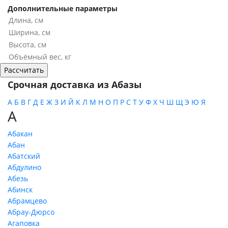
Дополнительные параметры
Срочная доставка из Абазы
А
Б
В
Г
Д
Е
Ж
З
И
Й
К
Л
М
Н
О
П
Р
С
Т
У
Ф
Х
Ч
Ш
Щ
Э
Ю
Я
А
Абакан
Абан
Абатский
Абдулино
Абезь
Абинск
Абрамцево
Абрау-Дюрсо
Агаповка