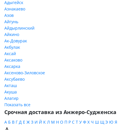
Адыгейск
Азнакаево
Азов
Айгунь
Айдырлинский
Айкино
Ак-Довурак
Акбулак
Аксай
Аксаково
Аксарка
Аксеново-Зиловское
Аксубаево
Акташ
Акуша
Алагир
Показать все
Срочная доставка из Анжеро-Судженска
А
Б
В
Г
Д
Е
Ж
З
И
Й
К
Л
М
Н
О
П
Р
С
Т
У
Ф
Х
Ч
Ш
Щ
Э
Ю
Я