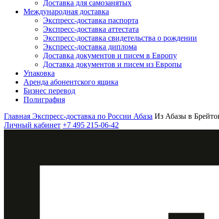
Доставка для самозанятых
Международная доставка
Экспресс-доставка паспорта
Экспресс-доставка аттестата
Экспресс-доставка свидетельства о рождении
Экспресс-доставка диплома
Доставка документов и писем в Европу
Доставка документов и писем из Европы
Упаковка
Аренда абонентского ящика
Бизнес перевод
Полиграфия
Главная
Экспресс-доставка по России
Абаза
Из Абазы в Брейто
Личный кабинет
+7 495 215-06-42