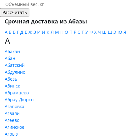
Срочная доставка из Абазы
А
Б
В
Г
Д
Е
Ж
З
И
Й
К
Л
М
Н
О
П
Р
С
Т
У
Ф
Х
Ч
Ш
Щ
Э
Ю
Я
А
Абакан
Абан
Абатский
Абдулино
Абезь
Абинск
Абрамцево
Абрау-Дюрсо
Агаповка
Агвали
Агеево
Агинское
Агрыз