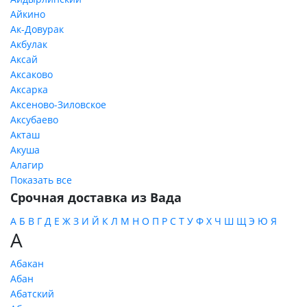
Айкино
Ак-Довурак
Акбулак
Аксай
Аксаково
Аксарка
Аксеново-Зиловское
Аксубаево
Акташ
Акуша
Алагир
Показать все
Срочная доставка из Вада
А
Б
В
Г
Д
Е
Ж
З
И
Й
К
Л
М
Н
О
П
Р
С
Т
У
Ф
Х
Ч
Ш
Щ
Э
Ю
Я
А
Абакан
Абан
Абатский