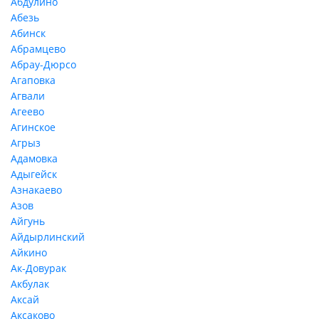
Абдулино
Абезь
Абинск
Абрамцево
Абрау-Дюрсо
Агаповка
Агвали
Агеево
Агинское
Агрыз
Адамовка
Адыгейск
Азнакаево
Азов
Айгунь
Айдырлинский
Айкино
Ак-Довурак
Акбулак
Аксай
Аксаково