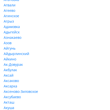
Агвали
Агеево
Агинское
Агрыз
Адамовка
Адыгейск
Азнакаево
Азов
Айгунь
Айдырлинский
Айкино
Ак-Довурак
Акбулак
Аксай
Аксаково
Аксарка
Аксеново-Зиловское
Аксубаево
Акташ
Акуша