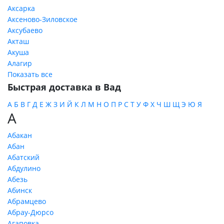
Аксарка
Аксеново-Зиловское
Аксубаево
Акташ
Акуша
Алагир
Показать все
Быстрая доставка в Вад
А
Б
В
Г
Д
Е
Ж
З
И
Й
К
Л
М
Н
О
П
Р
С
Т
У
Ф
Х
Ч
Ш
Щ
Э
Ю
Я
А
Абакан
Абан
Абатский
Абдулино
Абезь
Абинск
Абрамцево
Абрау-Дюрсо
Агаповка