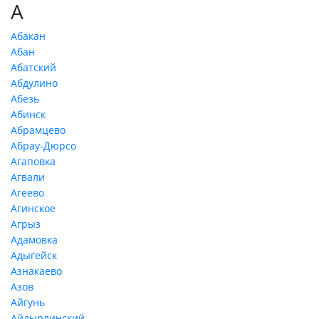
А
Абакан
Абан
Абатский
Абдулино
Абезь
Абинск
Абрамцево
Абрау-Дюрсо
Агаповка
Агвали
Агеево
Агинское
Агрыз
Адамовка
Адыгейск
Азнакаево
Азов
Айгунь
Айдырлинский