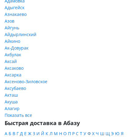
Адамовка
Адыгейск
Азнакаево
Азов
Айгунь
Айдырлинский
Айкино
Ак-Довурак
Акбулак
Аксай
Аксаково
Аксарка
Аксеново-Зиловское
Аксубаево
Акташ
Акуша
Алагир
Показать все
Быстрая доставка в Абазу
А
Б
В
Г
Д
Е
Ж
З
И
Й
К
Л
М
Н
О
П
Р
С
Т
У
Ф
Х
Ч
Ш
Щ
Э
Ю
Я