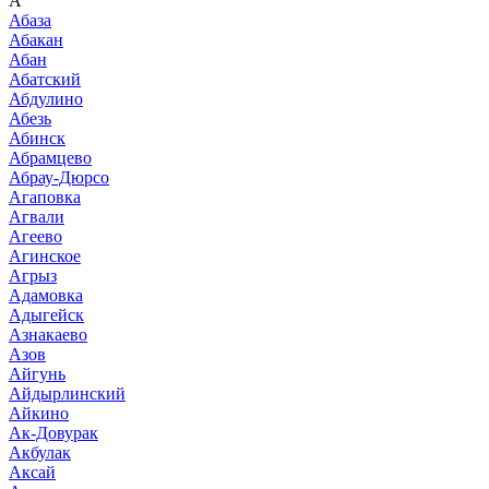
А
Абаза
Абакан
Абан
Абатский
Абдулино
Абезь
Абинск
Абрамцево
Абрау-Дюрсо
Агаповка
Агвали
Агеево
Агинское
Агрыз
Адамовка
Адыгейск
Азнакаево
Азов
Айгунь
Айдырлинский
Айкино
Ак-Довурак
Акбулак
Аксай