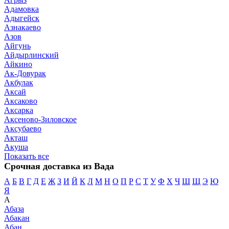
Адамовка
Адыгейск
Азнакаево
Азов
Айгунь
Айдырлинский
Айкино
Ак-Довурак
Акбулак
Аксай
Аксаково
Аксарка
Аксеново-Зиловское
Аксубаево
Акташ
Акуша
Показать все
Срочная доставка из Вада
А
Б
В
Г
Д
Е
Ж
З
И
Й
К
Л
М
Н
О
П
Р
С
Т
У
Ф
Х
Ч
Ш
Щ
Э
Ю
Я
А
Абаза
Абакан
Абан