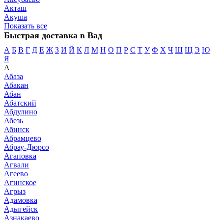
Акташ
Акуша
Показать все
Быстрая доставка в Вад
А
Б
В
Г
Д
Е
Ж
З
И
Й
К
Л
М
Н
О
П
Р
С
Т
У
Ф
Х
Ч
Ш
Щ
Э
Ю
Я
А
Абаза
Абакан
Абан
Абатский
Абдулино
Абезь
Абинск
Абрамцево
Абрау-Дюрсо
Агаповка
Агвали
Агеево
Агинское
Агрыз
Адамовка
Адыгейск
Азнакаево