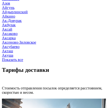
Азов
Айгунь
Айдырлинский
Айкино
Ак-Довурак
Акбулак
Аксай
Аксаково
Аксарка
Аксеново-Зиловское
Аксубаево
Акташ
Акуша
Показать все
Тарифы доставки
Стоимость отправления посылок определяется расстоянием,
скоростью и весом.