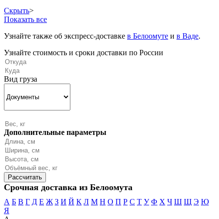
Скрыть
>
Показать все
Узнайте также об экспресс-доставке
в Белоомуте
и
в Ваде
.
Узнайте стоимость и сроки доставки по России
Вид груза
Дополнительные параметры
Срочная доставка из Белоомута
А
Б
В
Г
Д
Е
Ж
З
И
Й
К
Л
М
Н
О
П
Р
С
Т
У
Ф
Х
Ч
Ш
Щ
Э
Ю
Я