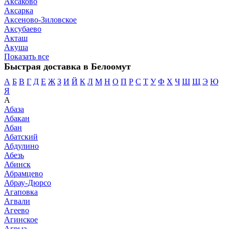
Аксаково
Аксарка
Аксеново-Зиловское
Аксубаево
Акташ
Акуша
Показать все
Быстрая доставка в Белоомут
А
Б
В
Г
Д
Е
Ж
З
И
Й
К
Л
М
Н
О
П
Р
С
Т
У
Ф
Х
Ч
Ш
Щ
Э
Ю
Я
А
Абаза
Абакан
Абан
Абатский
Абдулино
Абезь
Абинск
Абрамцево
Абрау-Дюрсо
Агаповка
Агвали
Агеево
Агинское
Агрыз