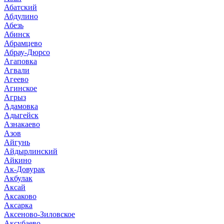
Абатский
Абдулино
Абезь
Абинск
Абрамцево
Абрау-Дюрсо
Агаповка
Агвали
Агеево
Агинское
Агрыз
Адамовка
Адыгейск
Азнакаево
Азов
Айгунь
Айдырлинский
Айкино
Ак-Довурак
Акбулак
Аксай
Аксаково
Аксарка
Аксеново-Зиловское
Аксубаево