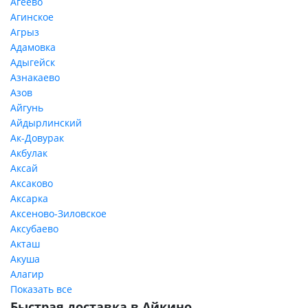
Агеево
Агинское
Агрыз
Адамовка
Адыгейск
Азнакаево
Азов
Айгунь
Айдырлинский
Ак-Довурак
Акбулак
Аксай
Аксаково
Аксарка
Аксеново-Зиловское
Аксубаево
Акташ
Акуша
Алагир
Показать все
Быстрая доставка в Айкино