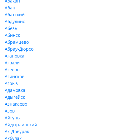
Абакан
Абан
Абатский
Абдулино
Абезь
Абинск
Абрамцево
Абрау-Дюрсо
Агаповка
Агвали
Агеево
Агинское
Агрыз
Адамовка
Адыгейск
Азнакаево
Азов
Айгунь
Айдырлинский
Ак-Довурак
Акбулак