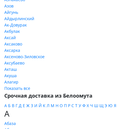
Азов
Айгунь
Айдырлинский
Ак-Довурак
Акбулак
Аксай
Аксаково
Аксарка
Аксеново-Зиловское
Аксубаево
Акташ
Акуша
Алагир
Показать все
Срочная доставка из Белоомута
А
Б
В
Г
Д
Е
Ж
З
И
Й
К
Л
М
Н
О
П
Р
С
Т
У
Ф
Х
Ч
Ш
Щ
Э
Ю
Я
А
Абаза