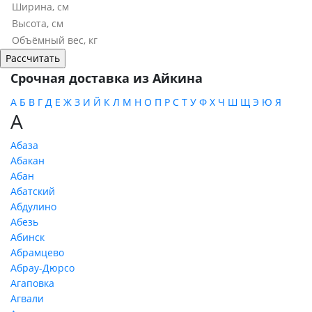
Срочная доставка из Айкина
А
Б
В
Г
Д
Е
Ж
З
И
Й
К
Л
М
Н
О
П
Р
С
Т
У
Ф
Х
Ч
Ш
Щ
Э
Ю
Я
А
Абаза
Абакан
Абан
Абатский
Абдулино
Абезь
Абинск
Абрамцево
Абрау-Дюрсо
Агаповка
Агвали