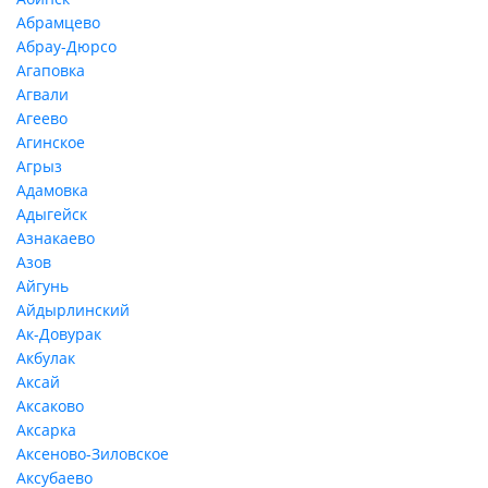
Абрамцево
Абрау-Дюрсо
Агаповка
Агвали
Агеево
Агинское
Агрыз
Адамовка
Адыгейск
Азнакаево
Азов
Айгунь
Айдырлинский
Ак-Довурак
Акбулак
Аксай
Аксаково
Аксарка
Аксеново-Зиловское
Аксубаево