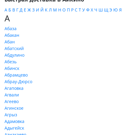
А
Б
В
Г
Д
Е
Ж
З
И
Й
К
Л
М
Н
О
П
Р
С
Т
У
Ф
Х
Ч
Ш
Щ
Э
Ю
Я
А
Абаза
Абакан
Абан
Абатский
Абдулино
Абезь
Абинск
Абрамцево
Абрау-Дюрсо
Агаповка
Агвали
Агеево
Агинское
Агрыз
Адамовка
Адыгейск
Азнакаево