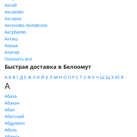
Аксай
Аксаково
Аксарка
Аксеново-Зиловское
Аксубаево
Акташ
Акуша
Алагир
Показать все
Быстрая доставка в Белоомут
А
Б
В
Г
Д
Е
Ж
З
И
Й
К
Л
М
Н
О
П
Р
С
Т
У
Ф
Х
Ч
Ш
Щ
Э
Ю
Я
А
Абаза
Абакан
Абан
Абатский
Абдулино
Абезь
Абинск