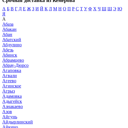
Срочная доставка из Кемерова
А
Б
В
Г
Д
Е
Ж
З
И
Й
К
Л
М
Н
О
П
Р
С
Т
У
Ф
Х
Ч
Ш
Щ
Э
Ю
Я
А
Абаза
Абакан
Абан
Абатский
Абдулино
Абезь
Абинск
Абрамцево
Абрау-Дюрсо
Агаповка
Агвали
Агеево
Агинское
Агрыз
Адамовка
Адыгейск
Азнакаево
Азов
Айгунь
Айдырлинский
Айкино