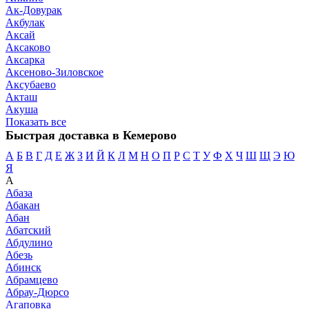
Ак-Довурак
Акбулак
Аксай
Аксаково
Аксарка
Аксеново-Зиловское
Аксубаево
Акташ
Акуша
Показать все
Быстрая доставка в Кемерово
А
Б
В
Г
Д
Е
Ж
З
И
Й
К
Л
М
Н
О
П
Р
С
Т
У
Ф
Х
Ч
Ш
Щ
Э
Ю
Я
А
Абаза
Абакан
Абан
Абатский
Абдулино
Абезь
Абинск
Абрамцево
Абрау-Дюрсо
Агаповка