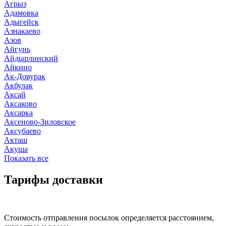
Агрыз
Адамовка
Адыгейск
Азнакаево
Азов
Айгунь
Айдырлинский
Айкино
Ак-Довурак
Акбулак
Аксай
Аксаково
Аксарка
Аксеново-Зиловское
Аксубаево
Акташ
Акуша
Показать все
Тарифы доставки
Стоимость отправления посылок определяется расстоянием,