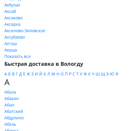
Акбулак
Аксай
Аксаково
Аксарка
Аксеново-Зиловское
Аксубаево
Акташ
Акуша
Показать все
Быстрая доставка в Вологду
А
Б
В
Г
Д
Е
Ж
З
И
Й
К
Л
М
Н
О
П
Р
С
Т
У
Ф
Х
Ч
Ш
Щ
Э
Ю
Я
А
Абаза
Абакан
Абан
Абатский
Абдулино
Абезь
Абинск