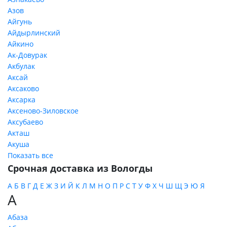
Азов
Айгунь
Айдырлинский
Айкино
Ак-Довурак
Акбулак
Аксай
Аксаково
Аксарка
Аксеново-Зиловское
Аксубаево
Акташ
Акуша
Показать все
Срочная доставка из Вологды
А
Б
В
Г
Д
Е
Ж
З
И
Й
К
Л
М
Н
О
П
Р
С
Т
У
Ф
Х
Ч
Ш
Щ
Э
Ю
Я
А
Абаза