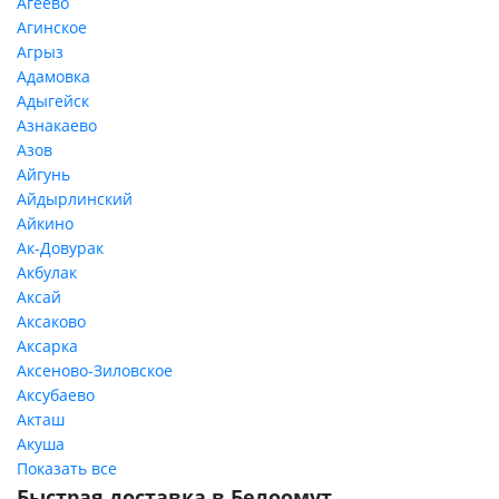
Агеево
Агинское
Агрыз
Адамовка
Адыгейск
Азнакаево
Азов
Айгунь
Айдырлинский
Айкино
Ак-Довурак
Акбулак
Аксай
Аксаково
Аксарка
Аксеново-Зиловское
Аксубаево
Акташ
Акуша
Показать все
Быстрая доставка в Белоомут