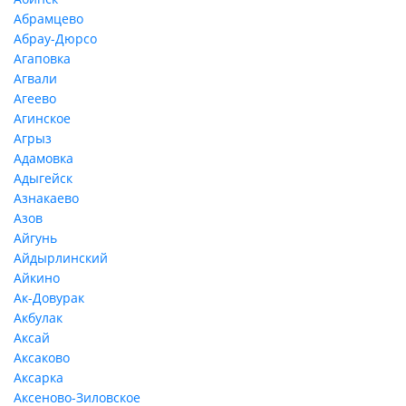
Абрамцево
Абрау-Дюрсо
Агаповка
Агвали
Агеево
Агинское
Агрыз
Адамовка
Адыгейск
Азнакаево
Азов
Айгунь
Айдырлинский
Айкино
Ак-Довурак
Акбулак
Аксай
Аксаково
Аксарка
Аксеново-Зиловское