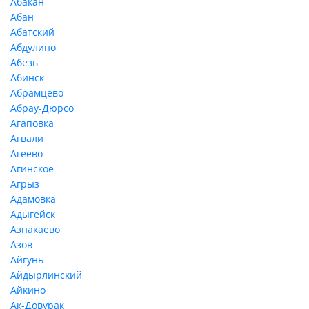
Абакан
Абан
Абатский
Абдулино
Абезь
Абинск
Абрамцево
Абрау-Дюрсо
Агаповка
Агвали
Агеево
Агинское
Агрыз
Адамовка
Адыгейск
Азнакаево
Азов
Айгунь
Айдырлинский
Айкино
Ак-Довурак