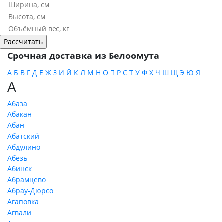
Срочная доставка из Белоомута
А
Б
В
Г
Д
Е
Ж
З
И
Й
К
Л
М
Н
О
П
Р
С
Т
У
Ф
Х
Ч
Ш
Щ
Э
Ю
Я
А
Абаза
Абакан
Абан
Абатский
Абдулино
Абезь
Абинск
Абрамцево
Абрау-Дюрсо
Агаповка
Агвали