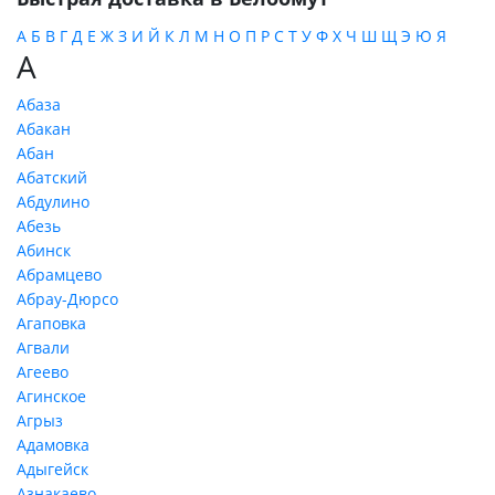
А
Б
В
Г
Д
Е
Ж
З
И
Й
К
Л
М
Н
О
П
Р
С
Т
У
Ф
Х
Ч
Ш
Щ
Э
Ю
Я
А
Абаза
Абакан
Абан
Абатский
Абдулино
Абезь
Абинск
Абрамцево
Абрау-Дюрсо
Агаповка
Агвали
Агеево
Агинское
Агрыз
Адамовка
Адыгейск
Азнакаево