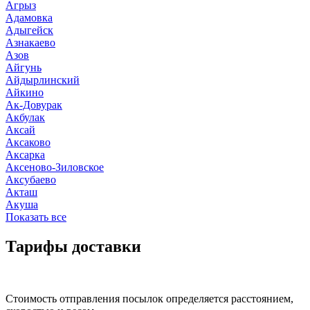
Агрыз
Адамовка
Адыгейск
Азнакаево
Азов
Айгунь
Айдырлинский
Айкино
Ак-Довурак
Акбулак
Аксай
Аксаково
Аксарка
Аксеново-Зиловское
Аксубаево
Акташ
Акуша
Показать все
Тарифы доставки
Стоимость отправления посылок определяется расстоянием,