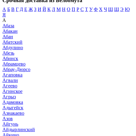
Срочная доставка из Белоомута
А
Б
В
Г
Д
Е
Ж
З
И
Й
К
Л
М
Н
О
П
Р
С
Т
У
Ф
Х
Ч
Ш
Щ
Э
Ю
Я
А
Абаза
Абакан
Абан
Абатский
Абдулино
Абезь
Абинск
Абрамцево
Абрау-Дюрсо
Агаповка
Агвали
Агеево
Агинское
Агрыз
Адамовка
Адыгейск
Азнакаево
Азов
Айгунь
Айдырлинский
Айкино