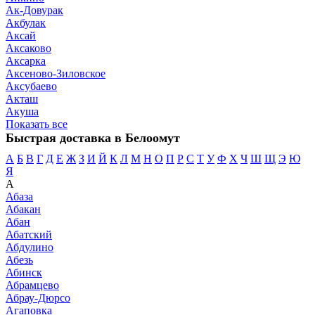
Ак-Довурак
Акбулак
Аксай
Аксаково
Аксарка
Аксеново-Зиловское
Аксубаево
Акташ
Акуша
Показать все
Быстрая доставка в Белоомут
А
Б
В
Г
Д
Е
Ж
З
И
Й
К
Л
М
Н
О
П
Р
С
Т
У
Ф
Х
Ч
Ш
Щ
Э
Ю
Я
А
Абаза
Абакан
Абан
Абатский
Абдулино
Абезь
Абинск
Абрамцево
Абрау-Дюрсо
Агаповка