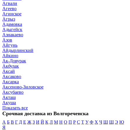
Агвали
Агеево
Агинское
Агрыз
Адамовка
Адыгейск
Азнакаево
Азов
Айгунь
Айдырлинский
Айкино
Ак-Довурак
Акбулак
Аксай
Аксаково
Аксарка
Аксеново-Зиловское
Аксубаево
Акташ
Акуша
Показать все
Срочная доставка из Волгореченска
А
Б
В
Г
Д
Е
Ж
З
И
Й
К
Л
М
Н
О
П
Р
С
Т
У
Ф
Х
Ч
Ш
Щ
Э
Ю
Я