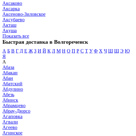
Аксаково
Аксарка
Аксеново-Зиловское
Аксубаево
Акташ
Акуша
Показать все
Быстрая доставка в Волгореченск
А
Б
В
Г
Д
Е
Ж
З
И
Й
К
Л
М
Н
О
П
Р
С
Т
У
Ф
Х
Ч
Ш
Щ
Э
Ю
Я
А
Абаза
Абакан
Абан
Абатский
Абдулино
Абезь
Абинск
Абрамцево
Абрау-Дюрсо
Агаповка
Агвали
Агеево
Агинское