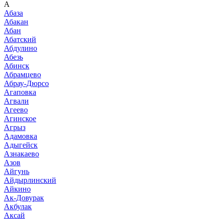
А
Абаза
Абакан
Абан
Абатский
Абдулино
Абезь
Абинск
Абрамцево
Абрау-Дюрсо
Агаповка
Агвали
Агеево
Агинское
Агрыз
Адамовка
Адыгейск
Азнакаево
Азов
Айгунь
Айдырлинский
Айкино
Ак-Довурак
Акбулак
Аксай