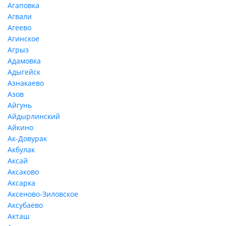
Агаповка
Агвали
Агеево
Агинское
Агрыз
Адамовка
Адыгейск
Азнакаево
Азов
Айгунь
Айдырлинский
Айкино
Ак-Довурак
Акбулак
Аксай
Аксаково
Аксарка
Аксеново-Зиловское
Аксубаево
Акташ