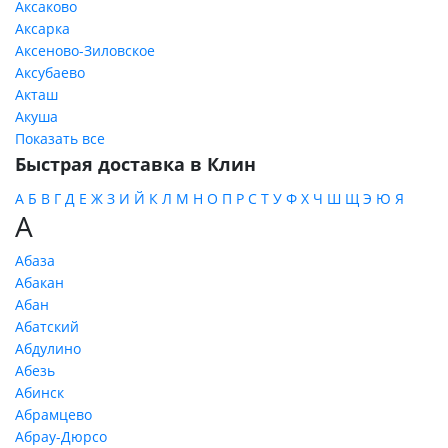
Аксаково
Аксарка
Аксеново-Зиловское
Аксубаево
Акташ
Акуша
Показать все
Быстрая доставка в Клин
А
Б
В
Г
Д
Е
Ж
З
И
Й
К
Л
М
Н
О
П
Р
С
Т
У
Ф
Х
Ч
Ш
Щ
Э
Ю
Я
А
Абаза
Абакан
Абан
Абатский
Абдулино
Абезь
Абинск
Абрамцево
Абрау-Дюрсо