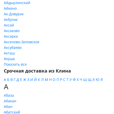
Айдырлинский
Айкино
Ак-Довурак
Акбулак
Аксай
Аксаково
Аксарка
Аксеново-Зиловское
Аксубаево
Акташ
Акуша
Показать все
Срочная доставка из Клина
А
Б
В
Г
Д
Е
Ж
З
И
Й
К
Л
М
Н
О
П
Р
С
Т
У
Ф
Х
Ч
Ш
Щ
Э
Ю
Я
А
Абаза
Абакан
Абан
Абатский