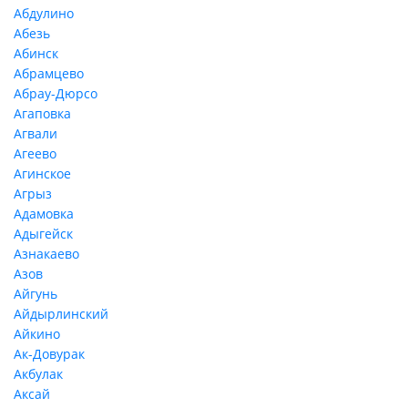
Абдулино
Абезь
Абинск
Абрамцево
Абрау-Дюрсо
Агаповка
Агвали
Агеево
Агинское
Агрыз
Адамовка
Адыгейск
Азнакаево
Азов
Айгунь
Айдырлинский
Айкино
Ак-Довурак
Акбулак
Аксай