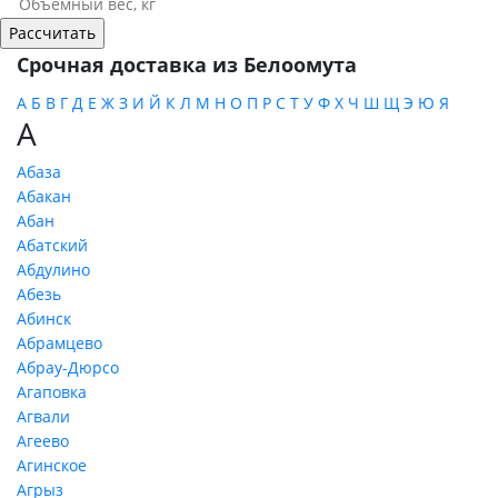
Срочная доставка из Белоомута
А
Б
В
Г
Д
Е
Ж
З
И
Й
К
Л
М
Н
О
П
Р
С
Т
У
Ф
Х
Ч
Ш
Щ
Э
Ю
Я
А
Абаза
Абакан
Абан
Абатский
Абдулино
Абезь
Абинск
Абрамцево
Абрау-Дюрсо
Агаповка
Агвали
Агеево
Агинское
Агрыз