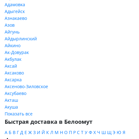
Адамовка
Адыгейск
Азнакаево
Азов
Айгунь
Айдырлинский
Айкино
Ак-Довурак
Акбулак
Аксай
Аксаково
Аксарка
Аксеново-Зиловское
Аксубаево
Акташ
Акуша
Показать все
Быстрая доставка в Белоомут
А
Б
В
Г
Д
Е
Ж
З
И
Й
К
Л
М
Н
О
П
Р
С
Т
У
Ф
Х
Ч
Ш
Щ
Э
Ю
Я