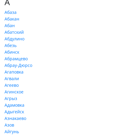
А
Абаза
Абакан
Абан
Абатский
Абдулино
Абезь
Абинск
Абрамцево
Абрау-Дюрсо
Агаповка
Агвали
Агеево
Агинское
Агрыз
Адамовка
Адыгейск
Азнакаево
Азов
Айгунь