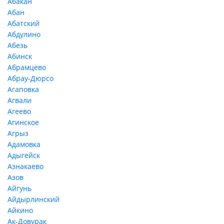
Абакан
Абан
Абатский
Абдулино
Абезь
Абинск
Абрамцево
Абрау-Дюрсо
Агаповка
Агвали
Агеево
Агинское
Агрыз
Адамовка
Адыгейск
Азнакаево
Азов
Айгунь
Айдырлинский
Айкино
Ак-Довурак