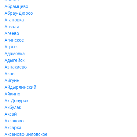
Абрамцево
Абрау-Дюрсо
Агаповка
Агвали
Агеево
Агинское
Агрыз
Адамовка
Адыгейск
Азнакаево
Азов
Айгунь
Айдырлинский
Айкино
Ак-Довурак
Акбулак
Аксай
Аксаково
Аксарка
Аксеново-Зиловское