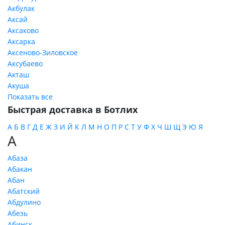
Акбулак
Аксай
Аксаково
Аксарка
Аксеново-Зиловское
Аксубаево
Акташ
Акуша
Показать все
Быстрая доставка в Ботлих
А
Б
В
Г
Д
Е
Ж
З
И
Й
К
Л
М
Н
О
П
Р
С
Т
У
Ф
Х
Ч
Ш
Щ
Э
Ю
Я
А
Абаза
Абакан
Абан
Абатский
Абдулино
Абезь
Абинск