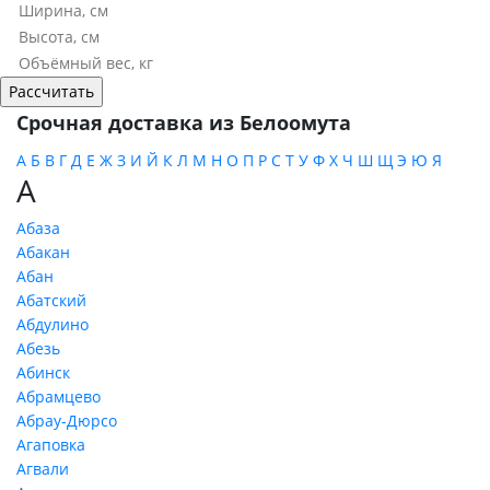
Срочная доставка из Белоомута
А
Б
В
Г
Д
Е
Ж
З
И
Й
К
Л
М
Н
О
П
Р
С
Т
У
Ф
Х
Ч
Ш
Щ
Э
Ю
Я
А
Абаза
Абакан
Абан
Абатский
Абдулино
Абезь
Абинск
Абрамцево
Абрау-Дюрсо
Агаповка
Агвали