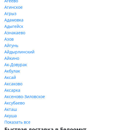
Агеево
Агинское
Агрыз
Адамовка
Адыгейск
Азнакаево
Азов
Айгунь
Айдырлинский
Айкино
Ак-Довурак
Акбулак
Аксай
Аксаково
Аксарка
Аксеново-Зиловское
Аксубаево
Акташ
Акуша
Показать все
Быстрая доставка в Белоомут