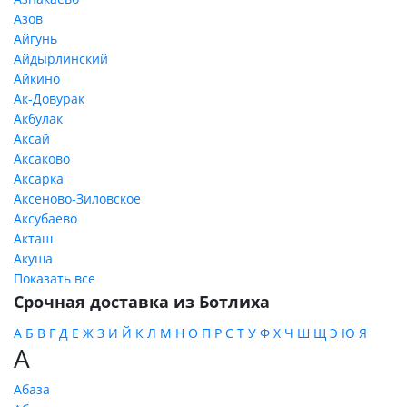
Азов
Айгунь
Айдырлинский
Айкино
Ак-Довурак
Акбулак
Аксай
Аксаково
Аксарка
Аксеново-Зиловское
Аксубаево
Акташ
Акуша
Показать все
Срочная доставка из Ботлиха
А
Б
В
Г
Д
Е
Ж
З
И
Й
К
Л
М
Н
О
П
Р
С
Т
У
Ф
Х
Ч
Ш
Щ
Э
Ю
Я
А
Абаза