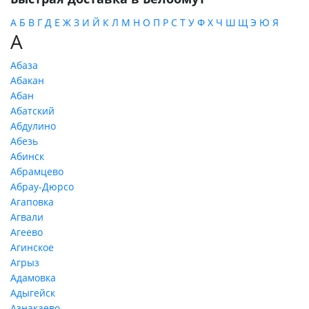
А
Б
В
Г
Д
Е
Ж
З
И
Й
К
Л
М
Н
О
П
Р
С
Т
У
Ф
Х
Ч
Ш
Щ
Э
Ю
Я
А
Абаза
Абакан
Абан
Абатский
Абдулино
Абезь
Абинск
Абрамцево
Абрау-Дюрсо
Агаповка
Агвали
Агеево
Агинское
Агрыз
Адамовка
Адыгейск
Азнакаево