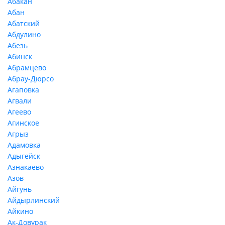
Абакан
Абан
Абатский
Абдулино
Абезь
Абинск
Абрамцево
Абрау-Дюрсо
Агаповка
Агвали
Агеево
Агинское
Агрыз
Адамовка
Адыгейск
Азнакаево
Азов
Айгунь
Айдырлинский
Айкино
Ак-Довурак