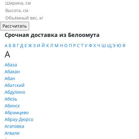
Срочная доставка из Белоомута
А
Б
В
Г
Д
Е
Ж
З
И
Й
К
Л
М
Н
О
П
Р
С
Т
У
Ф
Х
Ч
Ш
Щ
Э
Ю
Я
А
Абаза
Абакан
Абан
Абатский
Абдулино
Абезь
Абинск
Абрамцево
Абрау-Дюрсо
Агаповка
Агвали