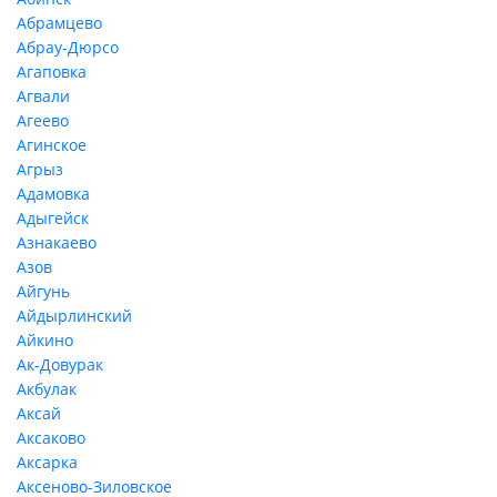
Абрамцево
Абрау-Дюрсо
Агаповка
Агвали
Агеево
Агинское
Агрыз
Адамовка
Адыгейск
Азнакаево
Азов
Айгунь
Айдырлинский
Айкино
Ак-Довурак
Акбулак
Аксай
Аксаково
Аксарка
Аксеново-Зиловское