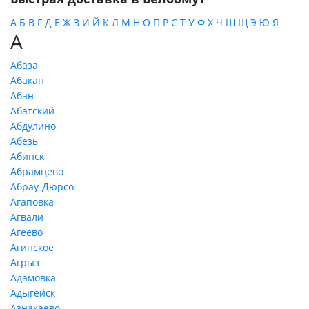
А
Б
В
Г
Д
Е
Ж
З
И
Й
К
Л
М
Н
О
П
Р
С
Т
У
Ф
Х
Ч
Ш
Щ
Э
Ю
Я
А
Абаза
Абакан
Абан
Абатский
Абдулино
Абезь
Абинск
Абрамцево
Абрау-Дюрсо
Агаповка
Агвали
Агеево
Агинское
Агрыз
Адамовка
Адыгейск
Азнакаево