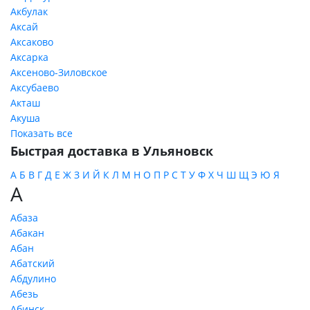
Акбулак
Аксай
Аксаково
Аксарка
Аксеново-Зиловское
Аксубаево
Акташ
Акуша
Показать все
Быстрая доставка в Ульяновск
А
Б
В
Г
Д
Е
Ж
З
И
Й
К
Л
М
Н
О
П
Р
С
Т
У
Ф
Х
Ч
Ш
Щ
Э
Ю
Я
А
Абаза
Абакан
Абан
Абатский
Абдулино
Абезь
Абинск