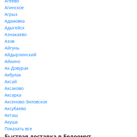
Агеево
Агинское
Агрыз
Адамовка
Адыгейск
Азнакаево
Азов
Айгунь
Айдырлинский
Айкино
Ак-Довурак
Акбулак
Аксай
Аксаково
Аксарка
Аксеново-Зиловское
Аксубаево
Акташ
Акуша
Показать все
Быстрая доставка в Белоомут