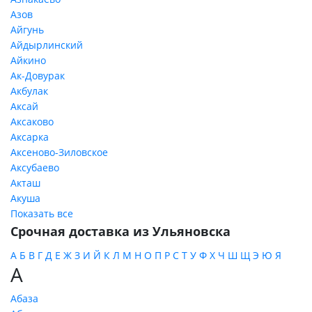
Азов
Айгунь
Айдырлинский
Айкино
Ак-Довурак
Акбулак
Аксай
Аксаково
Аксарка
Аксеново-Зиловское
Аксубаево
Акташ
Акуша
Показать все
Срочная доставка из Ульяновска
А
Б
В
Г
Д
Е
Ж
З
И
Й
К
Л
М
Н
О
П
Р
С
Т
У
Ф
Х
Ч
Ш
Щ
Э
Ю
Я
А
Абаза