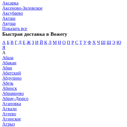
Аксарка
Аксеново-Зиловское
Аксубаево
Акташ
Акуша
Показать все
Быстрая доставка в Вожегу
А
Б
В
Г
Д
Е
Ж
З
И
Й
К
Л
М
Н
О
П
Р
С
Т
У
Ф
Х
Ч
Ш
Щ
Э
Ю
Я
А
Абаза
Абакан
Абан
Абатский
Абдулино
Абезь
Абинск
Абрамцево
Абрау-Дюрсо
Агаповка
Агвали
Агеево
Агинское
Агрыз