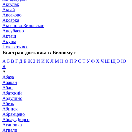
Акбулак
Аксай
Аксаково
Аксарка
Аксеново-Зиловское
Аксубаево
Акташ
Акуша
Показать все
Быстрая доставка в Белоомут
А
Б
В
Г
Д
Е
Ж
З
И
Й
К
Л
М
Н
О
П
Р
С
Т
У
Ф
Х
Ч
Ш
Щ
Э
Ю
Я
А
Абаза
Абакан
Абан
Абатский
Абдулино
Абезь
Абинск
Абрамцево
Абрау-Дюрсо
Агаповка
Агвали