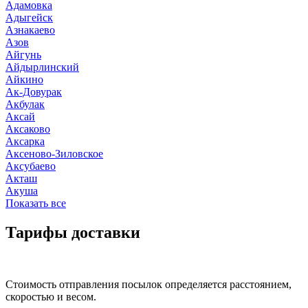
Адамовка
Адыгейск
Азнакаево
Азов
Айгунь
Айдырлинский
Айкино
Ак-Довурак
Акбулак
Аксай
Аксаково
Аксарка
Аксеново-Зиловское
Аксубаево
Акташ
Акуша
Показать все
Тарифы доставки
Стоимость отправления посылок определяется расстоянием,
скоростью и весом.