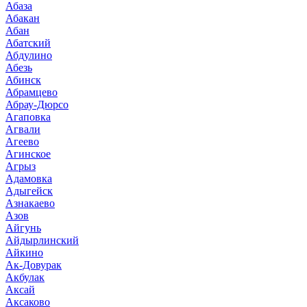
Абаза
Абакан
Абан
Абатский
Абдулино
Абезь
Абинск
Абрамцево
Абрау-Дюрсо
Агаповка
Агвали
Агеево
Агинское
Агрыз
Адамовка
Адыгейск
Азнакаево
Азов
Айгунь
Айдырлинский
Айкино
Ак-Довурак
Акбулак
Аксай
Аксаково