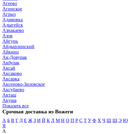
Агеево
Агинское
Агрыз
Адамовка
Адыгейск
Азнакаево
Азов
Айгунь
Айдырлинский
Айкино
Ак-Довурак
Акбулак
Аксай
Аксаково
Аксарка
Аксеново-Зиловское
Аксубаево
Акташ
Акуша
Показать все
Срочная доставка из Вожеги
А
Б
В
Г
Д
Е
Ж
З
И
Й
К
Л
М
Н
О
П
Р
С
Т
У
Ф
Х
Ч
Ш
Щ
Э
Ю
Я
А