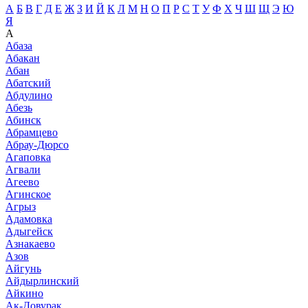
А
Б
В
Г
Д
Е
Ж
З
И
Й
К
Л
М
Н
О
П
Р
С
Т
У
Ф
Х
Ч
Ш
Щ
Э
Ю
Я
А
Абаза
Абакан
Абан
Абатский
Абдулино
Абезь
Абинск
Абрамцево
Абрау-Дюрсо
Агаповка
Агвали
Агеево
Агинское
Агрыз
Адамовка
Адыгейск
Азнакаево
Азов
Айгунь
Айдырлинский
Айкино
Ак-Довурак