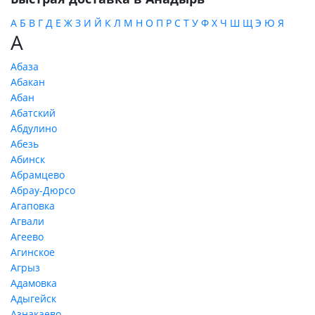
А
Б
В
Г
Д
Е
Ж
З
И
Й
К
Л
М
Н
О
П
Р
С
Т
У
Ф
Х
Ч
Ш
Щ
Э
Ю
Я
А
Абаза
Абакан
Абан
Абатский
Абдулино
Абезь
Абинск
Абрамцево
Абрау-Дюрсо
Агаповка
Агвали
Агеево
Агинское
Агрыз
Адамовка
Адыгейск
Азнакаево