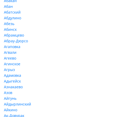
Абакан
Абан
Абатский
Абдулино
Абезь
Абинск
Абрамцево
Абрау-Дюрсо
Агаповка
Агвали
Агеево
Агинское
Агрыз
Адамовка
Адыгейск
Азнакаево
Азов
Айгунь
Айдырлинский
Айкино
Ак-Довурак