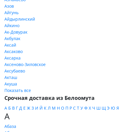
Азов
Айгунь
Айдырлинский
Айкино
Ак-Довурак
Акбулак
Аксай
Аксаково
Аксарка
Аксеново-Зиловское
Аксубаево
Акташ
Акуша
Показать все
Срочная доставка из Белоомута
А
Б
В
Г
Д
Е
Ж
З
И
Й
К
Л
М
Н
О
П
Р
С
Т
У
Ф
Х
Ч
Ш
Щ
Э
Ю
Я
А
Абаза