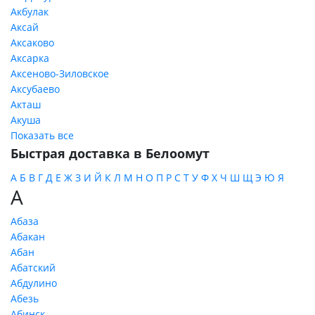
Акбулак
Аксай
Аксаково
Аксарка
Аксеново-Зиловское
Аксубаево
Акташ
Акуша
Показать все
Быстрая доставка в Белоомут
А
Б
В
Г
Д
Е
Ж
З
И
Й
К
Л
М
Н
О
П
Р
С
Т
У
Ф
Х
Ч
Ш
Щ
Э
Ю
Я
А
Абаза
Абакан
Абан
Абатский
Абдулино
Абезь
Абинск