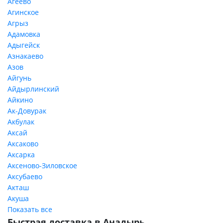
Агеево
Агинское
Агрыз
Адамовка
Адыгейск
Азнакаево
Азов
Айгунь
Айдырлинский
Айкино
Ак-Довурак
Акбулак
Аксай
Аксаково
Аксарка
Аксеново-Зиловское
Аксубаево
Акташ
Акуша
Показать все
Быстрая доставка в Анадырь