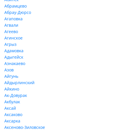
Абрамцево
Абрау-Дюрсо
Агаповка
Агвали
Агеево
Агинское
Агрыз
Адамовка
Адыгейск
Азнакаево
Азов
Айгунь
Айдырлинский
Айкино
Ак-Довурак
Акбулак
Аксай
Аксаково
Аксарка
Аксеново-Зиловское