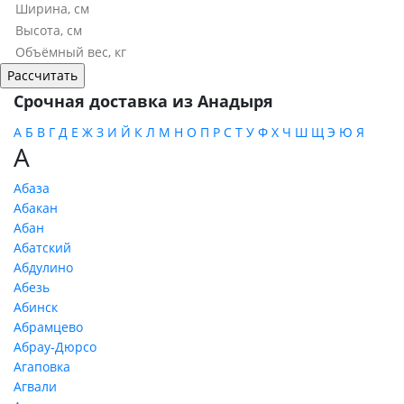
Срочная доставка из Анадыря
А
Б
В
Г
Д
Е
Ж
З
И
Й
К
Л
М
Н
О
П
Р
С
Т
У
Ф
Х
Ч
Ш
Щ
Э
Ю
Я
А
Абаза
Абакан
Абан
Абатский
Абдулино
Абезь
Абинск
Абрамцево
Абрау-Дюрсо
Агаповка
Агвали