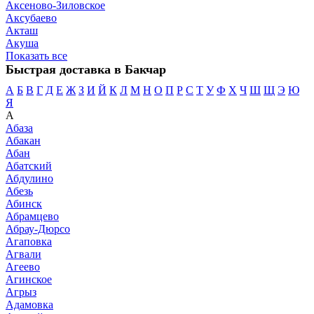
Аксеново-Зиловское
Аксубаево
Акташ
Акуша
Показать все
Быстрая доставка в Бакчар
А
Б
В
Г
Д
Е
Ж
З
И
Й
К
Л
М
Н
О
П
Р
С
Т
У
Ф
Х
Ч
Ш
Щ
Э
Ю
Я
А
Абаза
Абакан
Абан
Абатский
Абдулино
Абезь
Абинск
Абрамцево
Абрау-Дюрсо
Агаповка
Агвали
Агеево
Агинское
Агрыз
Адамовка