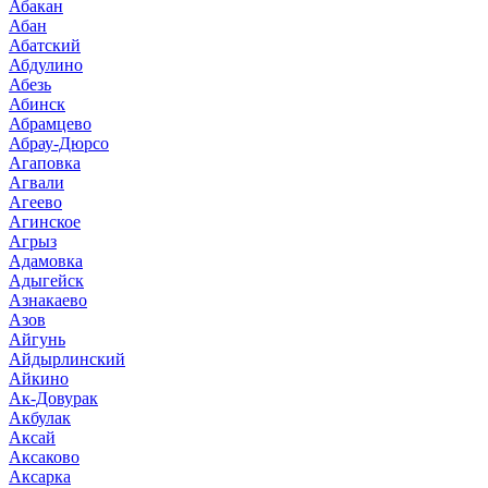
Абакан
Абан
Абатский
Абдулино
Абезь
Абинск
Абрамцево
Абрау-Дюрсо
Агаповка
Агвали
Агеево
Агинское
Агрыз
Адамовка
Адыгейск
Азнакаево
Азов
Айгунь
Айдырлинский
Айкино
Ак-Довурак
Акбулак
Аксай
Аксаково
Аксарка