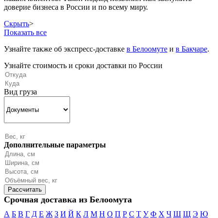
доверие бизнеса в России и по всему миру.
Скрыть
>
Показать все
Узнайте также об экспресс-доставке
в Белоомуте
и
в Бакчаре
.
Узнайте стоимость и сроки доставки по России
Вид груза
Дополнительные параметры
Срочная доставка из Белоомута
А
Б
В
Г
Д
Е
Ж
З
И
Й
К
Л
М
Н
О
П
Р
С
Т
У
Ф
Х
Ч
Ш
Щ
Э
Ю