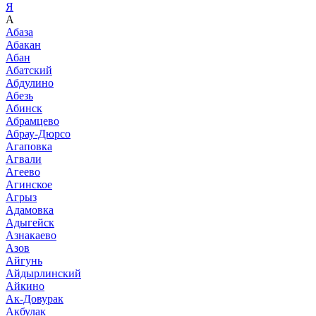
Я
А
Абаза
Абакан
Абан
Абатский
Абдулино
Абезь
Абинск
Абрамцево
Абрау-Дюрсо
Агаповка
Агвали
Агеево
Агинское
Агрыз
Адамовка
Адыгейск
Азнакаево
Азов
Айгунь
Айдырлинский
Айкино
Ак-Довурак
Акбулак