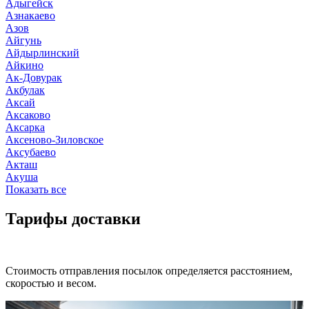
Адыгейск
Азнакаево
Азов
Айгунь
Айдырлинский
Айкино
Ак-Довурак
Акбулак
Аксай
Аксаково
Аксарка
Аксеново-Зиловское
Аксубаево
Акташ
Акуша
Показать все
Тарифы доставки
Стоимость отправления посылок определяется расстоянием,
скоростью и весом.