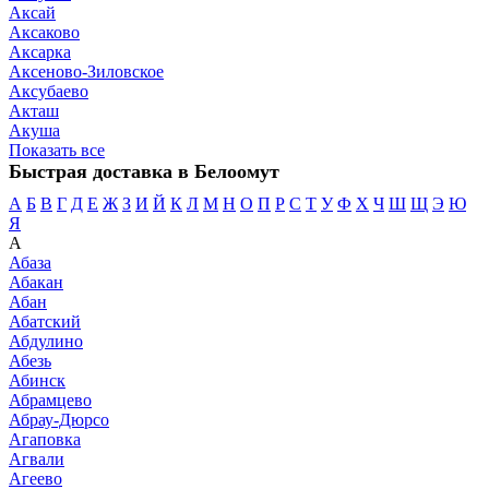
Аксай
Аксаково
Аксарка
Аксеново-Зиловское
Аксубаево
Акташ
Акуша
Показать все
Быстрая доставка в Белоомут
А
Б
В
Г
Д
Е
Ж
З
И
Й
К
Л
М
Н
О
П
Р
С
Т
У
Ф
Х
Ч
Ш
Щ
Э
Ю
Я
А
Абаза
Абакан
Абан
Абатский
Абдулино
Абезь
Абинск
Абрамцево
Абрау-Дюрсо
Агаповка
Агвали
Агеево