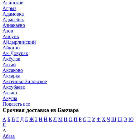
Агинское
Агрыз
Адамовка
Адыгейск
Азнакаево
Азов
Айгунь
Айдырлинский
Айкино
Ак-Довурак
Акбулак
Аксай
Аксаково
Аксарка
Аксеново-Зиловское
Аксубаево
Акташ
Акуша
Показать все
Срочная доставка из Бакчара
А
Б
В
Г
Д
Е
Ж
З
И
Й
К
Л
М
Н
О
П
Р
С
Т
У
Ф
Х
Ч
Ш
Щ
Э
Ю
Я
А
Абаза