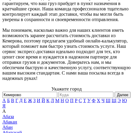
гарантируем, что ваш груз прибудет в пункт назначения в
кратчайшие сроки. Наша команда профессионалов тщательно
контролирует каждый этап доставки, чтобы вы могли быть
уверены в сохранности и своевременности отправления.
Мы понимаем, насколько важно для наших клиентов иметь
возможность заранее рассчитать стоимость доставки из
Кемерова, поэтому предлагаем удобный онлайн-калькулятор,
который поможет вам быстро узнать стоимость услуги. Наш
сервис экспресс-доставки идеально подходит для тех, кто
ценит свое время и нуждается в надежном партнере для
отправки грузов и документов. Доверьтесь нам, и мы
обеспечим быструю и качественную услугу, соответствующую
вашим высоким стандартам. С нами ваша посылка всегда в
надежных руках!
Укажите город
Далее
А
Б
В
Г
Д
Е
Ж
З
И
Й
К
Л
М
Н
О
П
Р
С
Т
У
Ф
Х
Ч
Ш
Щ
Э
Ю
Я
А
Абаза
Абакан
Абан
Абатский