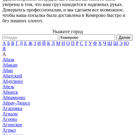
уверены в том, что ваш груз находится в надежных руках.
Доверьтесь профессионалам, и мы сделаем все возможное,
чтобы ваша посылка была доставлена в Кемерово быстро и
без лишних хлопот.
Укажите город
Далее
А
Б
В
Г
Д
Е
Ж
З
И
Й
К
Л
М
Н
О
П
Р
С
Т
У
Ф
Х
Ч
Ш
Щ
Э
Ю
Я
А
Абаза
Абакан
Абан
Абатский
Абдулино
Абезь
Абинск
Абрамцево
Абрау-Дюрсо
Агаповка
Агвали
Агеево
Агинское
Агрыз