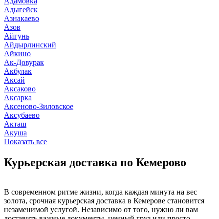
Адамовка
Адыгейск
Азнакаево
Азов
Айгунь
Айдырлинский
Айкино
Ак-Довурак
Акбулак
Аксай
Аксаково
Аксарка
Аксеново-Зиловское
Аксубаево
Акташ
Акуша
Показать все
Курьерская доставка по Кемерово
В современном ритме жизни, когда каждая минута на вес
золота, срочная курьерская доставка в Кемерове становится
незаменимой услугой. Независимо от того, нужно ли вам
доставить важные документы, ценный груз или просто