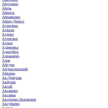
Абдулино
Абезь
Абинск
Абрамцево
Абрау-Дюрсо
Агаповка
Агвали
Агеево
Агинское
Агрыз
Адамовка
Адыгейск
Азнакаево
Азов
Айгунь
Айдырлинский
Айкино
Ак-Довурак
Акбулак
Аксай
Аксаково
Аксарка
Аксеново-Зиловское
Аксубаево