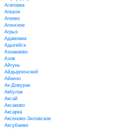
Агаповка
Агвали
Агеево
Агинское
Агрыз
Адамовка
Адыгейск
Азнакаево
Азов
Айгунь
Айдырлинский
Айкино
Ак-Довурак
Акбулак
Аксай
Аксаково
Аксарка
Аксеново-Зиловское
Аксубаево