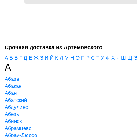
Срочная доставка из Артемовского
А
Б
В
Г
Д
Е
Ж
З
И
Й
К
Л
М
Н
О
П
Р
С
Т
У
Ф
Х
Ч
Ш
Щ
А
Абаза
Абакан
Абан
Абатский
Абдулино
Абезь
Абинск
Абрамцево
Абрау-Дюрсо