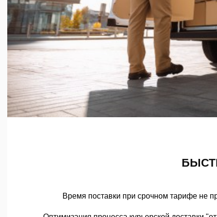
БЫСТ
Время поставки при срочном тарифе не п
Оптимизация процесса курьерской доставки "о