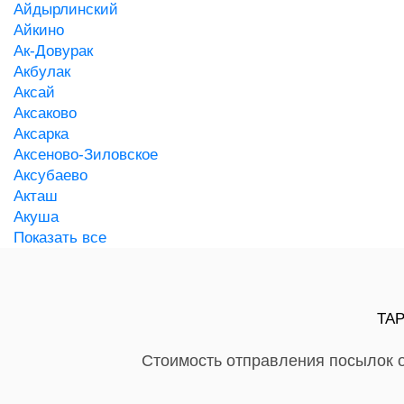
Айдырлинский
Айкино
Ак-Довурак
Акбулак
Аксай
Аксаково
Аксарка
Аксеново-Зиловское
Аксубаево
Акташ
Акуша
Показать все
ТА
Стоимость отправления посылок о