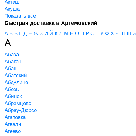
Акташ
Акуша
Показать все
Быстрая доставка в Артемовский
А
Б
В
Г
Д
Е
Ж
З
И
Й
К
Л
М
Н
О
П
Р
С
Т
У
Ф
Х
Ч
Ш
Щ
А
Абаза
Абакан
Абан
Абатский
Абдулино
Абезь
Абинск
Абрамцево
Абрау-Дюрсо
Агаповка
Агвали
Агеево