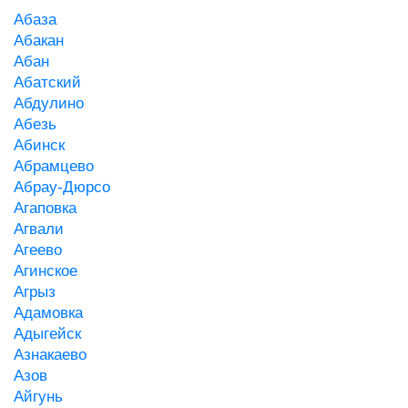
Абаза
Абакан
Абан
Абатский
Абдулино
Абезь
Абинск
Абрамцево
Абрау-Дюрсо
Агаповка
Агвали
Агеево
Агинское
Агрыз
Адамовка
Адыгейск
Азнакаево
Азов
Айгунь