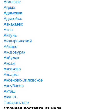
Агинское
Агрыз
Адамовка
Адыгейск
Азнакаево
Азов
Айгунь
Айдырлинский
Айкино
Ак-Довурак
Акбулак
Аксай
Аксаково
Аксарка
Аксеново-Зиловское
Аксубаево
Акташ
Акуша
Показать все
Срочная доставка из Вада