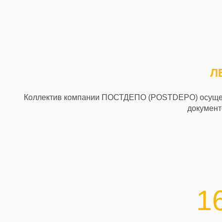
Л
Коллектив компании ПОСТДЕПО (POSTDEPO) осущест
документо
1