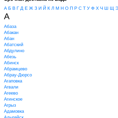
А
Б
В
Г
Д
Е
Ж
З
И
Й
К
Л
М
Н
О
П
Р
С
Т
У
Ф
Х
Ч
Ш
Щ
А
Абаза
Абакан
Абан
Абатский
Абдулино
Абезь
Абинск
Абрамцево
Абрау-Дюрсо
Агаповка
Агвали
Агеево
Агинское
Агрыз
Адамовка
Адыгейск