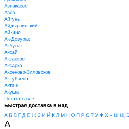
Азнакаево
Азов
Айгунь
Айдырлинский
Айкино
Ак-Довурак
Акбулак
Аксай
Аксаково
Аксарка
Аксеново-Зиловское
Аксубаево
Акташ
Акуша
Показать все
Быстрая доставка в Вад
А
Б
В
Г
Д
Е
Ж
З
И
Й
К
Л
М
Н
О
П
Р
С
Т
У
Ф
Х
Ч
Ш
Щ
А