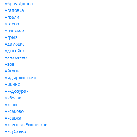
Абрау-Дюрсо
Агаповка
Агвали
Агеево
Агинское
Агрыз
Адамовка
Адыгейск
Азнакаево
Азов
Айгунь
Айдырлинский
Айкино
Ак-Довурак
Акбулак
Аксай
Аксаково
Аксарка
Аксеново-Зиловское
Аксубаево