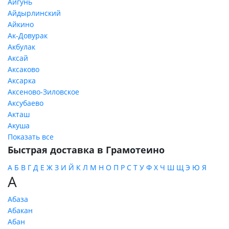
Айгунь
Айдырлинский
Айкино
Ак-Довурак
Акбулак
Аксай
Аксаково
Аксарка
Аксеново-Зиловское
Аксубаево
Акташ
Акуша
Показать все
Быстрая доставка в Грамотеино
А
Б
В
Г
Д
Е
Ж
З
И
Й
К
Л
М
Н
О
П
Р
С
Т
У
Ф
Х
Ч
Ш
Щ
Э
Ю
Я
А
Абаза
Абакан
Абан