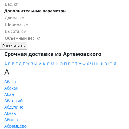
Дополнительные параметры
Срочная доставка из Артемовского
А
Б
В
Г
Д
Е
Ж
З
И
Й
К
Л
М
Н
О
П
Р
С
Т
У
Ф
Х
Ч
Ш
Щ
Э
Ю
Я
А
Абаза
Абакан
Абан
Абатский
Абдулино
Абезь
Абинск
Абрамцево