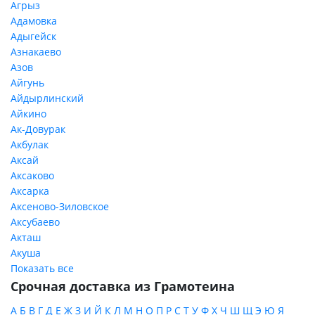
Агрыз
Адамовка
Адыгейск
Азнакаево
Азов
Айгунь
Айдырлинский
Айкино
Ак-Довурак
Акбулак
Аксай
Аксаково
Аксарка
Аксеново-Зиловское
Аксубаево
Акташ
Акуша
Показать все
Срочная доставка из Грамотеина
А
Б
В
Г
Д
Е
Ж
З
И
Й
К
Л
М
Н
О
П
Р
С
Т
У
Ф
Х
Ч
Ш
Щ
Э
Ю
Я