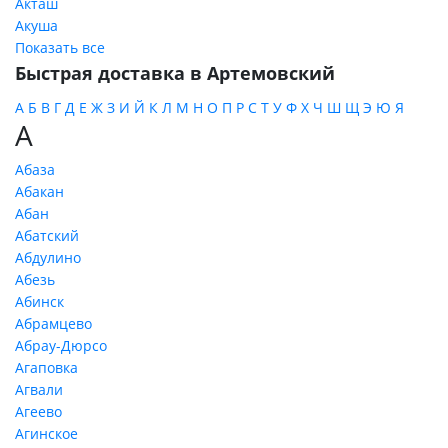
Акташ
Акуша
Показать все
Быстрая доставка в Артемовский
А
Б
В
Г
Д
Е
Ж
З
И
Й
К
Л
М
Н
О
П
Р
С
Т
У
Ф
Х
Ч
Ш
Щ
Э
Ю
Я
А
Абаза
Абакан
Абан
Абатский
Абдулино
Абезь
Абинск
Абрамцево
Абрау-Дюрсо
Агаповка
Агвали
Агеево
Агинское