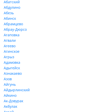
Абатский
Абдулино
Абезь
Абинск
Абрамцево
Абрау-Дюрсо
Агаповка
Агвали
Агеево
Агинское
Агрыз
Адамовка
Адыгейск
Азнакаево
Азов
Айгунь
Айдырлинский
Айкино
Ак-Довурак
Акбулак
Аксай