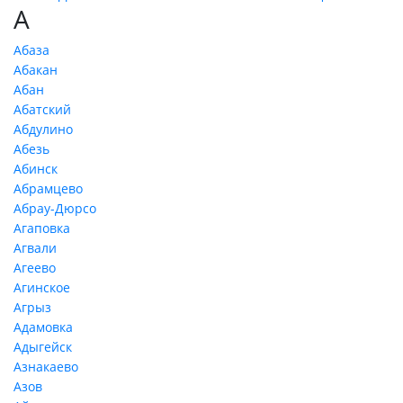
А
Абаза
Абакан
Абан
Абатский
Абдулино
Абезь
Абинск
Абрамцево
Абрау-Дюрсо
Агаповка
Агвали
Агеево
Агинское
Агрыз
Адамовка
Адыгейск
Азнакаево
Азов