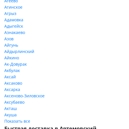
Агеево
Агинское
Агрыз
Адамовка
Адыгейск
Азнакаево
Азов
Айгунь
Айдырлинский
Айкино
Ак-Довурак
Акбулак
Аксай
Аксаково
Аксарка
Аксеново-Зиловское
Аксубаево
Акташ
Акуша
Показать все
Быстрая доставка в Артемовский