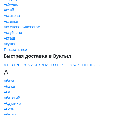
Акбулак
Аксай
Аксаково
Аксарка
Аксеново-Зиловское
Аксубаево
Акташ
Акуша
Показать все
Быстрая доставка в Вуктыл
А
Б
В
Г
Д
Е
Ж
З
И
Й
К
Л
М
Н
О
П
Р
С
Т
У
Ф
Х
Ч
Ш
Щ
Э
Ю
Я
А
Абаза
Абакан
Абан
Абатский
Абдулино
Абезь
Абинск