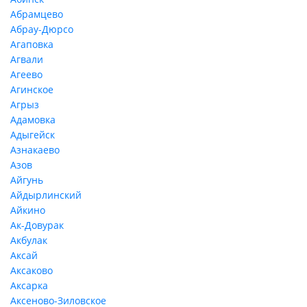
Абрамцево
Абрау-Дюрсо
Агаповка
Агвали
Агеево
Агинское
Агрыз
Адамовка
Адыгейск
Азнакаево
Азов
Айгунь
Айдырлинский
Айкино
Ак-Довурак
Акбулак
Аксай
Аксаково
Аксарка
Аксеново-Зиловское