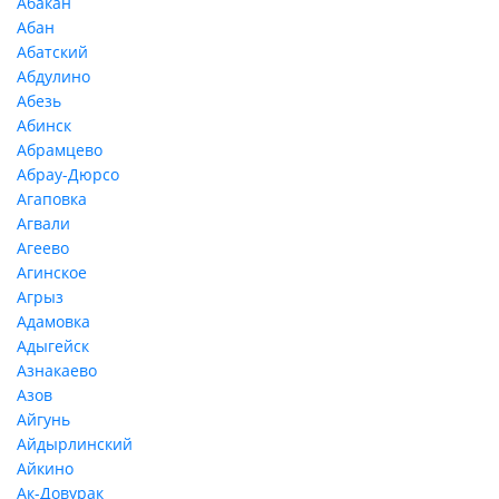
Абакан
Абан
Абатский
Абдулино
Абезь
Абинск
Абрамцево
Абрау-Дюрсо
Агаповка
Агвали
Агеево
Агинское
Агрыз
Адамовка
Адыгейск
Азнакаево
Азов
Айгунь
Айдырлинский
Айкино
Ак-Довурак