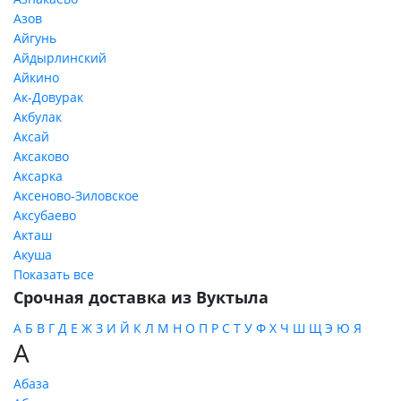
Азов
Айгунь
Айдырлинский
Айкино
Ак-Довурак
Акбулак
Аксай
Аксаково
Аксарка
Аксеново-Зиловское
Аксубаево
Акташ
Акуша
Показать все
Срочная доставка из Вуктыла
А
Б
В
Г
Д
Е
Ж
З
И
Й
К
Л
М
Н
О
П
Р
С
Т
У
Ф
Х
Ч
Ш
Щ
Э
Ю
Я
А
Абаза