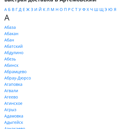
А
Б
В
Г
Д
Е
Ж
З
И
Й
К
Л
М
Н
О
П
Р
С
Т
У
Ф
Х
Ч
Ш
Щ
Э
Ю
Я
А
Абаза
Абакан
Абан
Абатский
Абдулино
Абезь
Абинск
Абрамцево
Абрау-Дюрсо
Агаповка
Агвали
Агеево
Агинское
Агрыз
Адамовка
Адыгейск
Азнакаево