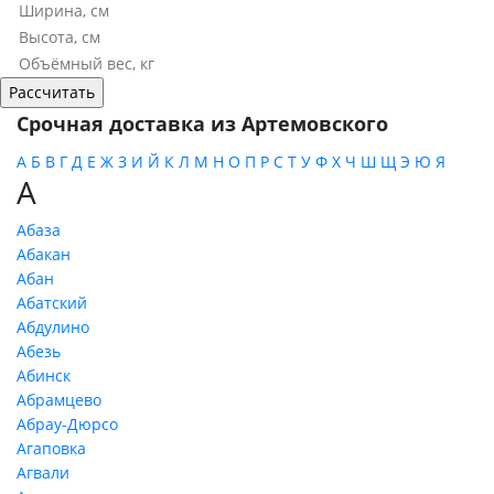
Срочная доставка из Артемовского
А
Б
В
Г
Д
Е
Ж
З
И
Й
К
Л
М
Н
О
П
Р
С
Т
У
Ф
Х
Ч
Ш
Щ
Э
Ю
Я
А
Абаза
Абакан
Абан
Абатский
Абдулино
Абезь
Абинск
Абрамцево
Абрау-Дюрсо
Агаповка
Агвали