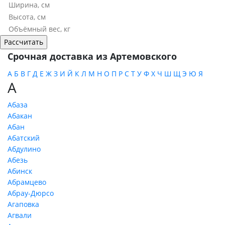
Срочная доставка из Артемовского
А
Б
В
Г
Д
Е
Ж
З
И
Й
К
Л
М
Н
О
П
Р
С
Т
У
Ф
Х
Ч
Ш
Щ
Э
Ю
Я
А
Абаза
Абакан
Абан
Абатский
Абдулино
Абезь
Абинск
Абрамцево
Абрау-Дюрсо
Агаповка
Агвали