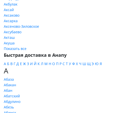
Акбулак
Аксай
Аксаково
Аксарка
Аксеново-Зиловское
Аксубаево
Акташ
Акуша
Показать все
Быстрая доставка в Анапу
А
Б
В
Г
Д
Е
Ж
З
И
Й
К
Л
М
Н
О
П
Р
С
Т
У
Ф
Х
Ч
Ш
Щ
Э
Ю
Я
А
Абаза
Абакан
Абан
Абатский
Абдулино
Абезь
Абинск