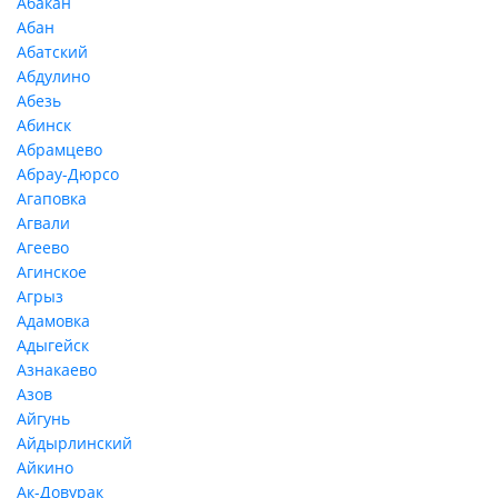
Абакан
Абан
Абатский
Абдулино
Абезь
Абинск
Абрамцево
Абрау-Дюрсо
Агаповка
Агвали
Агеево
Агинское
Агрыз
Адамовка
Адыгейск
Азнакаево
Азов
Айгунь
Айдырлинский
Айкино
Ак-Довурак