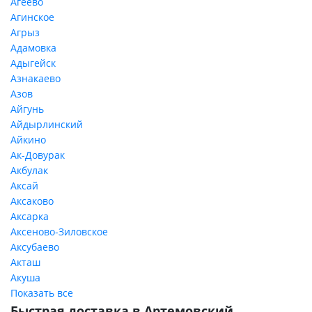
Агеево
Агинское
Агрыз
Адамовка
Адыгейск
Азнакаево
Азов
Айгунь
Айдырлинский
Айкино
Ак-Довурак
Акбулак
Аксай
Аксаково
Аксарка
Аксеново-Зиловское
Аксубаево
Акташ
Акуша
Показать все
Быстрая доставка в Артемовский