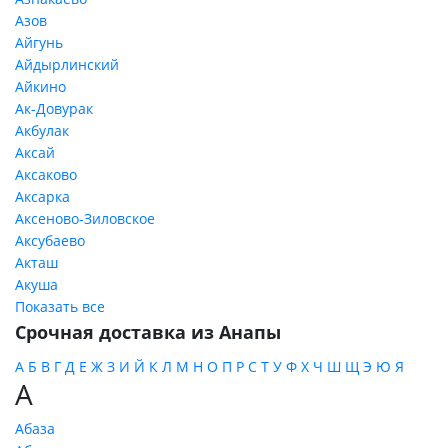
Азов
Айгунь
Айдырлинский
Айкино
Ак-Довурак
Акбулак
Аксай
Аксаково
Аксарка
Аксеново-Зиловское
Аксубаево
Акташ
Акуша
Показать все
Срочная доставка из Анапы
А
Б
В
Г
Д
Е
Ж
З
И
Й
К
Л
М
Н
О
П
Р
С
Т
У
Ф
Х
Ч
Ш
Щ
Э
Ю
Я
А
Абаза