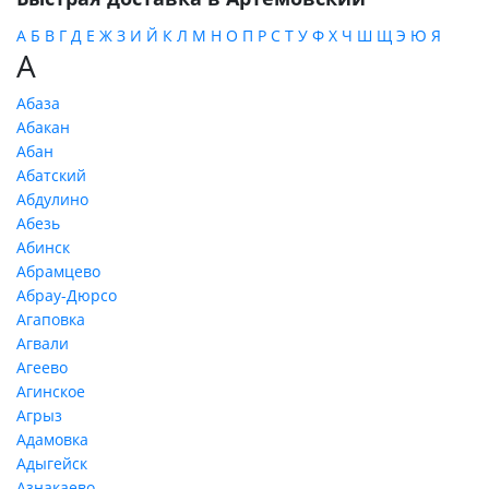
А
Б
В
Г
Д
Е
Ж
З
И
Й
К
Л
М
Н
О
П
Р
С
Т
У
Ф
Х
Ч
Ш
Щ
Э
Ю
Я
А
Абаза
Абакан
Абан
Абатский
Абдулино
Абезь
Абинск
Абрамцево
Абрау-Дюрсо
Агаповка
Агвали
Агеево
Агинское
Агрыз
Адамовка
Адыгейск
Азнакаево