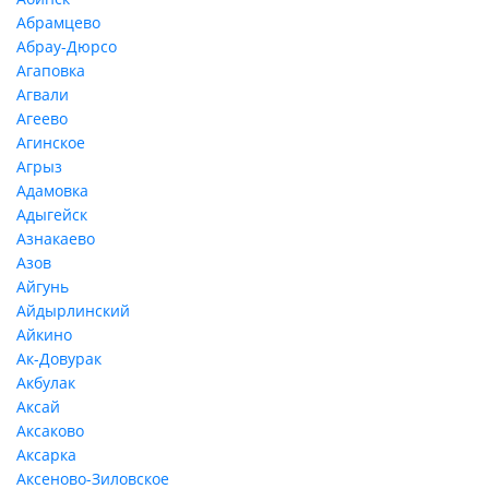
Абрамцево
Абрау-Дюрсо
Агаповка
Агвали
Агеево
Агинское
Агрыз
Адамовка
Адыгейск
Азнакаево
Азов
Айгунь
Айдырлинский
Айкино
Ак-Довурак
Акбулак
Аксай
Аксаково
Аксарка
Аксеново-Зиловское