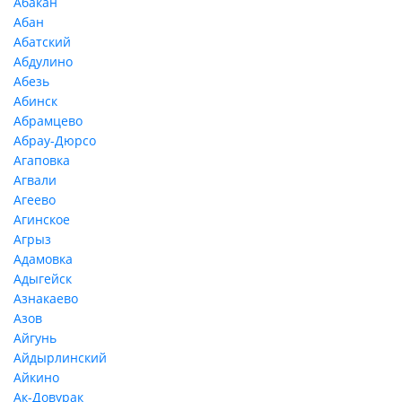
Абакан
Абан
Абатский
Абдулино
Абезь
Абинск
Абрамцево
Абрау-Дюрсо
Агаповка
Агвали
Агеево
Агинское
Агрыз
Адамовка
Адыгейск
Азнакаево
Азов
Айгунь
Айдырлинский
Айкино
Ак-Довурак