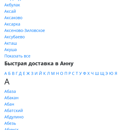
Акбулак
Аксай
Аксаково
Аксарка
Аксеново-Зиловское
Аксубаево
Акташ
Акуша
Показать все
Быстрая доставка в Анну
А
Б
В
Г
Д
Е
Ж
З
И
Й
К
Л
М
Н
О
П
Р
С
Т
У
Ф
Х
Ч
Ш
Щ
Э
Ю
Я
А
Абаза
Абакан
Абан
Абатский
Абдулино
Абезь
Абинск