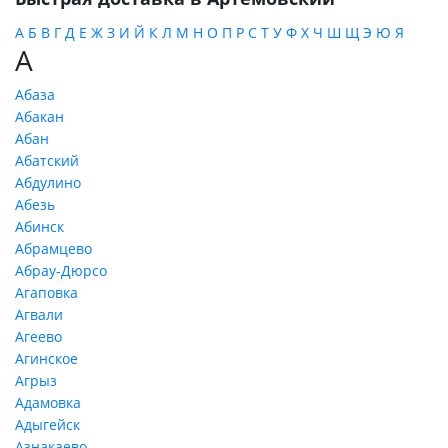
А
Б
В
Г
Д
Е
Ж
З
И
Й
К
Л
М
Н
О
П
Р
С
Т
У
Ф
Х
Ч
Ш
Щ
Э
Ю
Я
А
Абаза
Абакан
Абан
Абатский
Абдулино
Абезь
Абинск
Абрамцево
Абрау-Дюрсо
Агаповка
Агвали
Агеево
Агинское
Агрыз
Адамовка
Адыгейск
Азнакаево