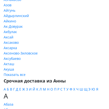
Азов
Айгунь
Айдырлинский
Айкино
Ак-Довурак
Акбулак
Аксай
Аксаково
Аксарка
Аксеново-Зиловское
Аксубаево
Акташ
Акуша
Показать все
Срочная доставка из Анны
А
Б
В
Г
Д
Е
Ж
З
И
Й
К
Л
М
Н
О
П
Р
С
Т
У
Ф
Х
Ч
Ш
Щ
Э
Ю
Я
А
Абаза