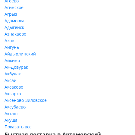
Агеево
Агинское
Агрыз
Адамовка
Адыгейск
Азнакаево
Азов
Айгунь
Айдырлинский
Айкино
Ак-Довурак
Акбулак
Аксай
Аксаково
Аксарка
Аксеново-Зиловское
Аксубаево
Акташ
Акуша
Показать все
Быстрая доставка в Артемовский