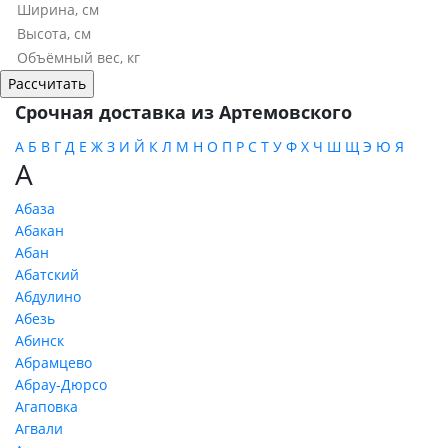
Срочная доставка из Артемовского
А
Б
В
Г
Д
Е
Ж
З
И
Й
К
Л
М
Н
О
П
Р
С
Т
У
Ф
Х
Ч
Ш
Щ
Э
Ю
Я
А
Абаза
Абакан
Абан
Абатский
Абдулино
Абезь
Абинск
Абрамцево
Абрау-Дюрсо
Агаповка
Агвали