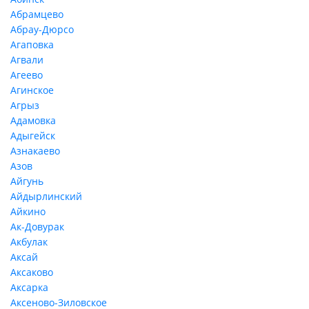
Абрамцево
Абрау-Дюрсо
Агаповка
Агвали
Агеево
Агинское
Агрыз
Адамовка
Адыгейск
Азнакаево
Азов
Айгунь
Айдырлинский
Айкино
Ак-Довурак
Акбулак
Аксай
Аксаково
Аксарка
Аксеново-Зиловское