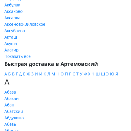
Акбулак
Аксаково
Аксарка
Аксеново-Зиловское
Аксубаево
Акташ
Акуша
Алагир
Показать все
Быстрая доставка в Артемовский
А
Б
В
Г
Д
Е
Ж
З
И
Й
К
Л
М
Н
О
П
Р
С
Т
У
Ф
Х
Ч
Ш
Щ
Э
Ю
Я
А
Абаза
Абакан
Абан
Абатский
Абдулино
Абезь
Абинск