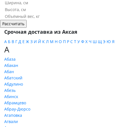
Срочная доставка из Аксая
А
Б
В
Г
Д
Е
Ж
З
И
Й
К
Л
М
Н
О
П
Р
С
Т
У
Ф
Х
Ч
Ш
Щ
Э
Ю
Я
А
Абаза
Абакан
Абан
Абатский
Абдулино
Абезь
Абинск
Абрамцево
Абрау-Дюрсо
Агаповка
Агвали