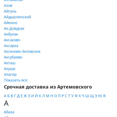
Азов
Айгунь
Айдырлинский
Айкино
Ак-Довурак
Акбулак
Аксаково
Аксарка
Аксеново-Зиловское
Аксубаево
Акташ
Акуша
Алагир
Показать все
Срочная доставка из Артемовского
А
Б
В
Г
Д
Е
Ж
З
И
Й
К
Л
М
Н
О
П
Р
С
Т
У
Ф
Х
Ч
Ш
Щ
Э
Ю
Я
А
Абаза