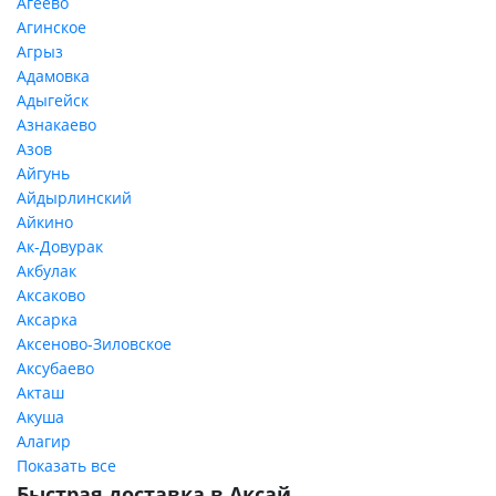
Агеево
Агинское
Агрыз
Адамовка
Адыгейск
Азнакаево
Азов
Айгунь
Айдырлинский
Айкино
Ак-Довурак
Акбулак
Аксаково
Аксарка
Аксеново-Зиловское
Аксубаево
Акташ
Акуша
Алагир
Показать все
Быстрая доставка в Аксай