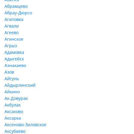
Абрамцево
Абрау-Дюрсо
Агаповка
Агвали
Агеево
Агинское
Агрыз
Адамовка
Адыгейск
Азнакаево
Азов
Айгунь
Айдырлинский
Айкино
Ак-Довурак
Акбулак
Аксаково
Аксарка
Аксеново-Зиловское
Аксубаево