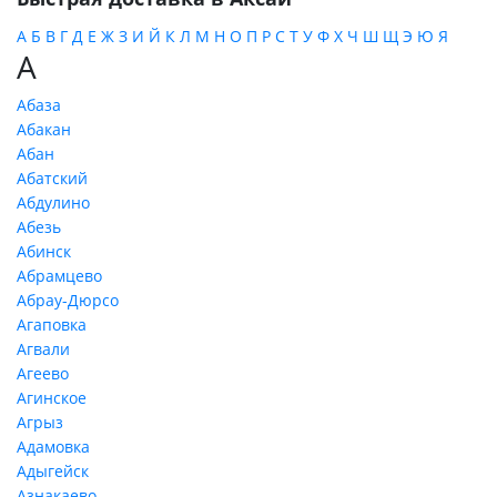
А
Б
В
Г
Д
Е
Ж
З
И
Й
К
Л
М
Н
О
П
Р
С
Т
У
Ф
Х
Ч
Ш
Щ
Э
Ю
Я
А
Абаза
Абакан
Абан
Абатский
Абдулино
Абезь
Абинск
Абрамцево
Абрау-Дюрсо
Агаповка
Агвали
Агеево
Агинское
Агрыз
Адамовка
Адыгейск
Азнакаево