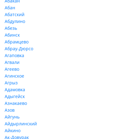
Абакан
Абан
Абатский
Абдулино
Абезь
Абинск
Абрамцево
Абрау-Дюрсо
Агаповка
Агвали
Агеево
Агинское
Агрыз
Адамовка
Адыгейск
Азнакаево
Азов
Айгунь
Айдырлинский
Айкино
Ак-Довурак