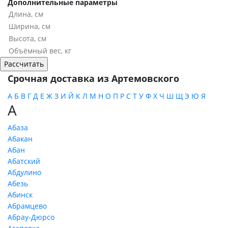
Дополнительные параметры
Срочная доставка из Артемовского
А
Б
В
Г
Д
Е
Ж
З
И
Й
К
Л
М
Н
О
П
Р
С
Т
У
Ф
Х
Ч
Ш
Щ
Э
Ю
Я
А
Абаза
Абакан
Абан
Абатский
Абдулино
Абезь
Абинск
Абрамцево
Абрау-Дюрсо