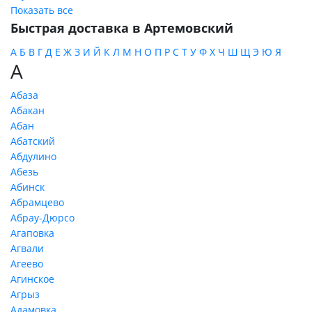
Показать все
Быстрая доставка в Артемовский
А
Б
В
Г
Д
Е
Ж
З
И
Й
К
Л
М
Н
О
П
Р
С
Т
У
Ф
Х
Ч
Ш
Щ
Э
Ю
Я
А
Абаза
Абакан
Абан
Абатский
Абдулино
Абезь
Абинск
Абрамцево
Абрау-Дюрсо
Агаповка
Агвали
Агеево
Агинское
Агрыз
Адамовка