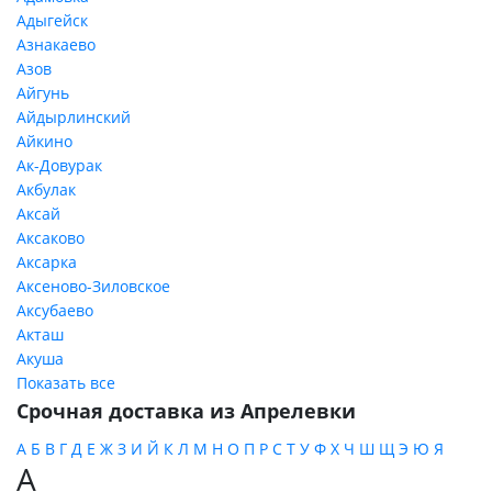
Адыгейск
Азнакаево
Азов
Айгунь
Айдырлинский
Айкино
Ак-Довурак
Акбулак
Аксай
Аксаково
Аксарка
Аксеново-Зиловское
Аксубаево
Акташ
Акуша
Показать все
Срочная доставка из Апрелевки
А
Б
В
Г
Д
Е
Ж
З
И
Й
К
Л
М
Н
О
П
Р
С
Т
У
Ф
Х
Ч
Ш
Щ
Э
Ю
Я
А