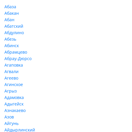
Абаза
Абакан
Абан
Абатский
Абдулино
Абезь
Абинск
Абрамцево
Абрау-Дюрсо
Агаповка
Агвали
Агеево
Агинское
Агрыз
Адамовка
Адыгейск
Азнакаево
Азов
Айгунь
Айдырлинский