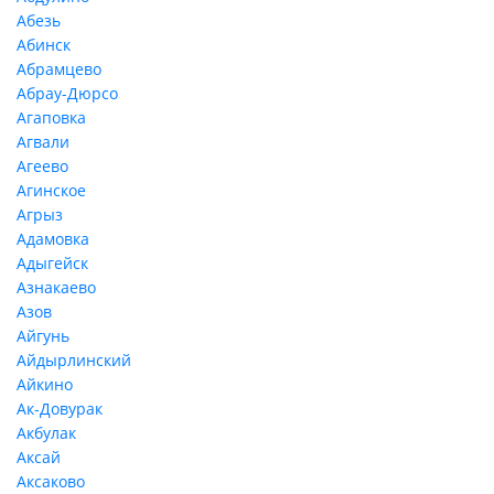
Абезь
Абинск
Абрамцево
Абрау-Дюрсо
Агаповка
Агвали
Агеево
Агинское
Агрыз
Адамовка
Адыгейск
Азнакаево
Азов
Айгунь
Айдырлинский
Айкино
Ак-Довурак
Акбулак
Аксай
Аксаково