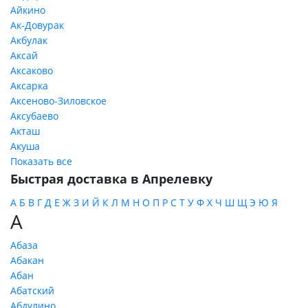
Айкино
Ак-Довурак
Акбулак
Аксай
Аксаково
Аксарка
Аксеново-Зиловское
Аксубаево
Акташ
Акуша
Показать все
Быстрая доставка в Апрелевку
А
Б
В
Г
Д
Е
Ж
З
И
Й
К
Л
М
Н
О
П
Р
С
Т
У
Ф
Х
Ч
Ш
Щ
Э
Ю
Я
А
Абаза
Абакан
Абан
Абатский
Абдулино