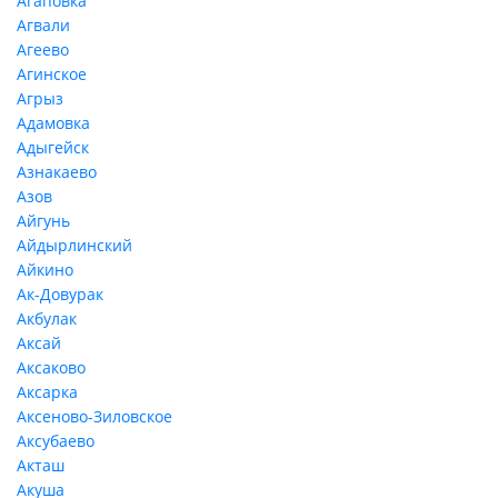
Агаповка
Агвали
Агеево
Агинское
Агрыз
Адамовка
Адыгейск
Азнакаево
Азов
Айгунь
Айдырлинский
Айкино
Ак-Довурак
Акбулак
Аксай
Аксаково
Аксарка
Аксеново-Зиловское
Аксубаево
Акташ
Акуша