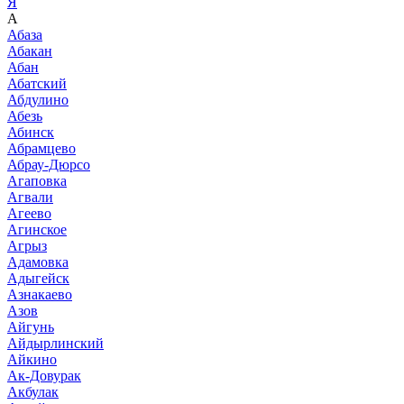
Я
А
Абаза
Абакан
Абан
Абатский
Абдулино
Абезь
Абинск
Абрамцево
Абрау-Дюрсо
Агаповка
Агвали
Агеево
Агинское
Агрыз
Адамовка
Адыгейск
Азнакаево
Азов
Айгунь
Айдырлинский
Айкино
Ак-Довурак
Акбулак