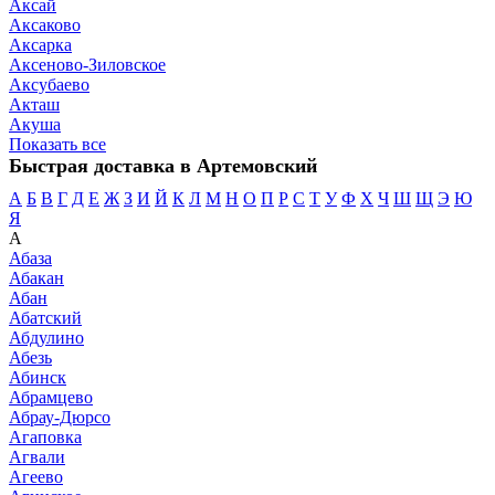
Аксай
Аксаково
Аксарка
Аксеново-Зиловское
Аксубаево
Акташ
Акуша
Показать все
Быстрая доставка в Артемовский
А
Б
В
Г
Д
Е
Ж
З
И
Й
К
Л
М
Н
О
П
Р
С
Т
У
Ф
Х
Ч
Ш
Щ
Э
Ю
Я
А
Абаза
Абакан
Абан
Абатский
Абдулино
Абезь
Абинск
Абрамцево
Абрау-Дюрсо
Агаповка
Агвали
Агеево