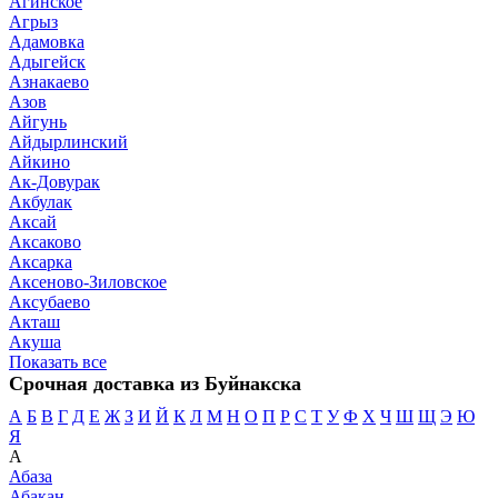
Агинское
Агрыз
Адамовка
Адыгейск
Азнакаево
Азов
Айгунь
Айдырлинский
Айкино
Ак-Довурак
Акбулак
Аксай
Аксаково
Аксарка
Аксеново-Зиловское
Аксубаево
Акташ
Акуша
Показать все
Срочная доставка из Буйнакска
А
Б
В
Г
Д
Е
Ж
З
И
Й
К
Л
М
Н
О
П
Р
С
Т
У
Ф
Х
Ч
Ш
Щ
Э
Ю
Я
А
Абаза
Абакан