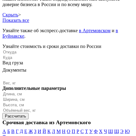
доверие бизнеса в России и по всему миру.
Скрыть
>
Показать все
Узнайте также об экспресс-доставке
в Артемовском
и
в
Буйнакске
.
Узнайте стоимость и сроки доставки по России
Вид груза
Документы
Дополнительные параметры
Срочная доставка из Артемовского
А
Б
В
Г
Д
Е
Ж
З
И
Й
К
Л
М
Н
О
П
Р
С
Т
У
Ф
Х
Ч
Ш
Щ
Э
Ю