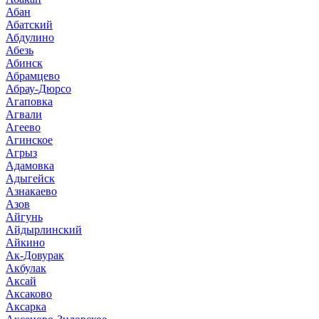
Абан
Абатский
Абдулино
Абезь
Абинск
Абрамцево
Абрау-Дюрсо
Агаповка
Агвали
Агеево
Агинское
Агрыз
Адамовка
Адыгейск
Азнакаево
Азов
Айгунь
Айдырлинский
Айкино
Ак-Довурак
Акбулак
Аксай
Аксаково
Аксарка