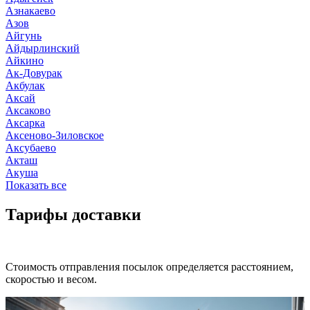
Азнакаево
Азов
Айгунь
Айдырлинский
Айкино
Ак-Довурак
Акбулак
Аксай
Аксаково
Аксарка
Аксеново-Зиловское
Аксубаево
Акташ
Акуша
Показать все
Тарифы доставки
Стоимость отправления посылок определяется расстоянием,
скоростью и весом.