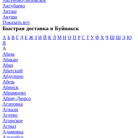
Аксеново-Зиловское
Аксубаево
Акташ
Акуша
Показать все
Быстрая доставка в Буйнакск
А
Б
В
Г
Д
Е
Ж
З
И
Й
К
Л
М
Н
О
П
Р
С
Т
У
Ф
Х
Ч
Ш
Щ
Э
Ю
Я
А
Абаза
Абакан
Абан
Абатский
Абдулино
Абезь
Абинск
Абрамцево
Абрау-Дюрсо
Агаповка
Агвали
Агеево
Агинское
Агрыз
Адамовка
Адыгейск