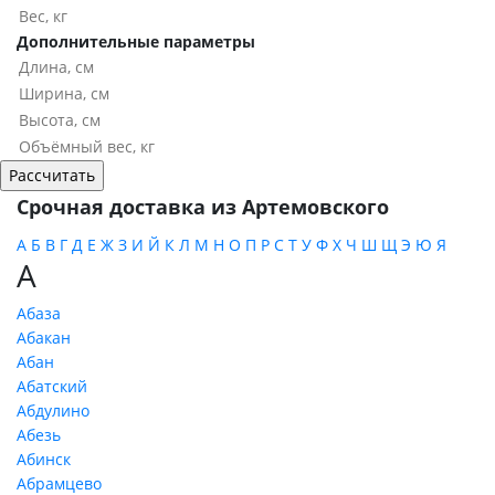
Дополнительные параметры
Срочная доставка из Артемовского
А
Б
В
Г
Д
Е
Ж
З
И
Й
К
Л
М
Н
О
П
Р
С
Т
У
Ф
Х
Ч
Ш
Щ
Э
Ю
Я
А
Абаза
Абакан
Абан
Абатский
Абдулино
Абезь
Абинск
Абрамцево