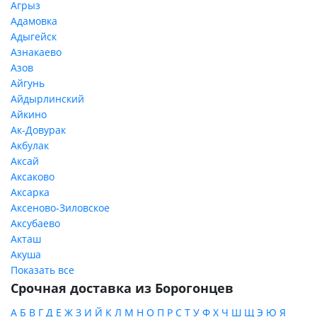
Агрыз
Адамовка
Адыгейск
Азнакаево
Азов
Айгунь
Айдырлинский
Айкино
Ак-Довурак
Акбулак
Аксай
Аксаково
Аксарка
Аксеново-Зиловское
Аксубаево
Акташ
Акуша
Показать все
Срочная доставка из Борогонцев
А
Б
В
Г
Д
Е
Ж
З
И
Й
К
Л
М
Н
О
П
Р
С
Т
У
Ф
Х
Ч
Ш
Щ
Э
Ю
Я