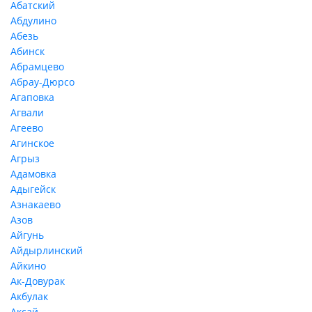
Абатский
Абдулино
Абезь
Абинск
Абрамцево
Абрау-Дюрсо
Агаповка
Агвали
Агеево
Агинское
Агрыз
Адамовка
Адыгейск
Азнакаево
Азов
Айгунь
Айдырлинский
Айкино
Ак-Довурак
Акбулак
Аксай