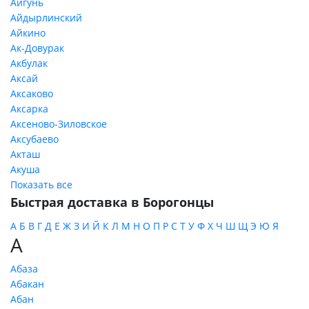
Айгунь
Айдырлинский
Айкино
Ак-Довурак
Акбулак
Аксай
Аксаково
Аксарка
Аксеново-Зиловское
Аксубаево
Акташ
Акуша
Показать все
Быстрая доставка в Борогонцы
А
Б
В
Г
Д
Е
Ж
З
И
Й
К
Л
М
Н
О
П
Р
С
Т
У
Ф
Х
Ч
Ш
Щ
Э
Ю
Я
А
Абаза
Абакан
Абан