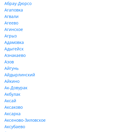
Абрау-Дюрсо
Агаповка
Агвали
Агеево
Агинское
Агрыз
Адамовка
Адыгейск
Азнакаево
Азов
Айгунь
Айдырлинский
Айкино
Ак-Довурак
Акбулак
Аксай
Аксаково
Аксарка
Аксеново-Зиловское
Аксубаево