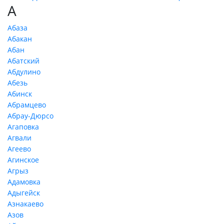
А
Абаза
Абакан
Абан
Абатский
Абдулино
Абезь
Абинск
Абрамцево
Абрау-Дюрсо
Агаповка
Агвали
Агеево
Агинское
Агрыз
Адамовка
Адыгейск
Азнакаево
Азов