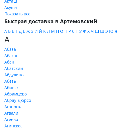
Акташ
Акуша
Показать все
Быстрая доставка в Артемовский
А
Б
В
Г
Д
Е
Ж
З
И
Й
К
Л
М
Н
О
П
Р
С
Т
У
Ф
Х
Ч
Ш
Щ
Э
Ю
Я
А
Абаза
Абакан
Абан
Абатский
Абдулино
Абезь
Абинск
Абрамцево
Абрау-Дюрсо
Агаповка
Агвали
Агеево
Агинское