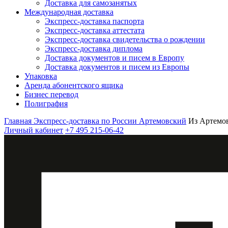
Доставка для самозанятых
Международная доставка
Экспресс-доставка паспорта
Экспресс-доставка аттестата
Экспресс-доставка свидетельства о рождении
Экспресс-доставка диплома
Доставка документов и писем в Европу
Доставка документов и писем из Европы
Упаковка
Аренда абонентского ящика
Бизнес перевод
Полиграфия
Главная
Экспресс-доставка по России
Артемовский
Из Артемов
Личный кабинет
+7 495 215-06-42