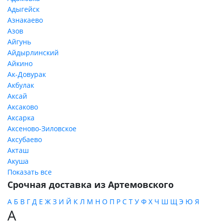
Адыгейск
Азнакаево
Азов
Айгунь
Айдырлинский
Айкино
Ак-Довурак
Акбулак
Аксай
Аксаково
Аксарка
Аксеново-Зиловское
Аксубаево
Акташ
Акуша
Показать все
Срочная доставка из Артемовского
А
Б
В
Г
Д
Е
Ж
З
И
Й
К
Л
М
Н
О
П
Р
С
Т
У
Ф
Х
Ч
Ш
Щ
Э
Ю
Я
А