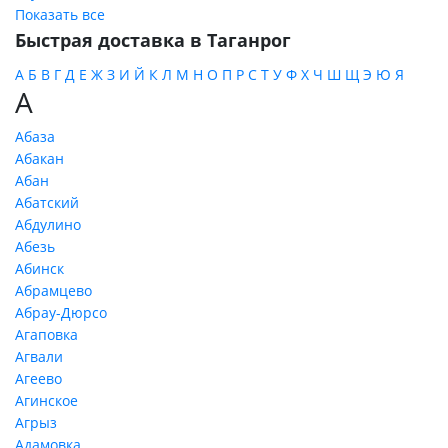
Показать все
Быстрая доставка в Таганрог
А
Б
В
Г
Д
Е
Ж
З
И
Й
К
Л
М
Н
О
П
Р
С
Т
У
Ф
Х
Ч
Ш
Щ
Э
Ю
Я
А
Абаза
Абакан
Абан
Абатский
Абдулино
Абезь
Абинск
Абрамцево
Абрау-Дюрсо
Агаповка
Агвали
Агеево
Агинское
Агрыз
Адамовка