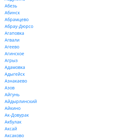
Абезь
Абинск
Абрамцево
Абрау-Дюрсо
Агаповка
Агвали
Агеево
Агинское
Агрыз
Адамовка
Адыгейск
Азнакаево
Азов
Айгунь
Айдырлинский
Айкино
Ак-Довурак
Акбулак
Аксай
Аксаково