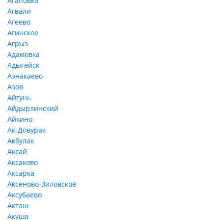
Агаповка
Агвали
Агеево
Агинское
Агрыз
Адамовка
Адыгейск
Азнакаево
Азов
Айгунь
Айдырлинский
Айкино
Ак-Довурак
Акбулак
Аксай
Аксаково
Аксарка
Аксеново-Зиловское
Аксубаево
Акташ
Акуша