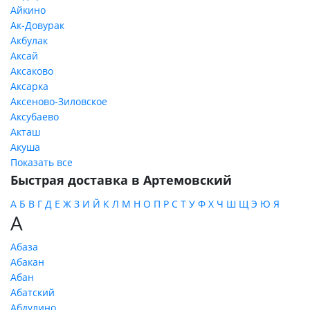
Айкино
Ак-Довурак
Акбулак
Аксай
Аксаково
Аксарка
Аксеново-Зиловское
Аксубаево
Акташ
Акуша
Показать все
Быстрая доставка в Артемовский
А
Б
В
Г
Д
Е
Ж
З
И
Й
К
Л
М
Н
О
П
Р
С
Т
У
Ф
Х
Ч
Ш
Щ
Э
Ю
Я
А
Абаза
Абакан
Абан
Абатский
Абдулино