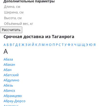
Дополнительные параметры
Срочная доставка из Таганрога
А
Б
В
Г
Д
Е
Ж
З
И
Й
К
Л
М
Н
О
П
Р
С
Т
У
Ф
Х
Ч
Ш
Щ
Э
Ю
Я
А
Абаза
Абакан
Абан
Абатский
Абдулино
Абезь
Абинск
Абрамцево
Абрау-Дюрсо