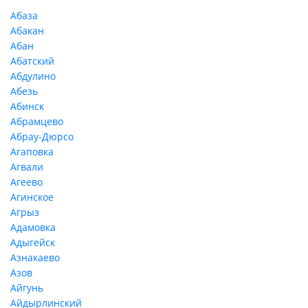
Абаза
Абакан
Абан
Абатский
Абдулино
Абезь
Абинск
Абрамцево
Абрау-Дюрсо
Агаповка
Агвали
Агеево
Агинское
Агрыз
Адамовка
Адыгейск
Азнакаево
Азов
Айгунь
Айдырлинский