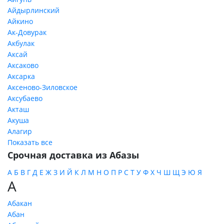
Айдырлинский
Айкино
Ак-Довурак
Акбулак
Аксай
Аксаково
Аксарка
Аксеново-Зиловское
Аксубаево
Акташ
Акуша
Алагир
Показать все
Срочная доставка из Абазы
А
Б
В
Г
Д
Е
Ж
З
И
Й
К
Л
М
Н
О
П
Р
С
Т
У
Ф
Х
Ч
Ш
Щ
Э
Ю
Я
А
Абакан
Абан