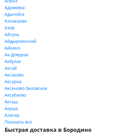
Агрыз
Адамовка
Адыгейск
Азнакаево
Азов
Айгунь
Айдырлинский
Айкино
Ак-Довурак
Акбулак
Аксай
Аксаково
Аксарка
Аксеново-Зиловское
Аксубаево
Акташ
Акуша
Алагир
Показать все
Быстрая доставка в Бородино