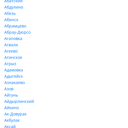
Абатский
Абдулино
Абезь
Абинск
Абрамцево
Абрау-Дюрсо
Агаповка
Агвали
Агеево
Агинское
Агрыз
Адамовка
Адыгейск
Азнакаево
Азов
Айгунь
Айдырлинский
Айкино
Ак-Довурак
Акбулак
Аксай