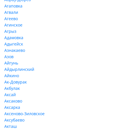
Агаповка
Агвали
Агеево
Агинское
Агрыз
Адамовка
Адыгейск
Азнакаево
Азов
Айгунь
Айдырлинский
Айкино
Ак-Довурак
Акбулак
Аксай
Аксаково
Аксарка
Аксеново-Зиловское
Аксубаево
Акташ