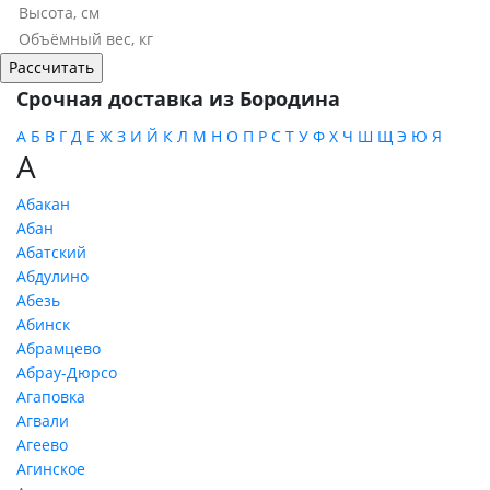
Срочная доставка из Бородина
А
Б
В
Г
Д
Е
Ж
З
И
Й
К
Л
М
Н
О
П
Р
С
Т
У
Ф
Х
Ч
Ш
Щ
Э
Ю
Я
А
Абакан
Абан
Абатский
Абдулино
Абезь
Абинск
Абрамцево
Абрау-Дюрсо
Агаповка
Агвали
Агеево
Агинское