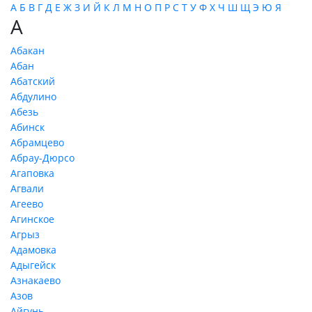
А
Б
В
Г
Д
Е
Ж
З
И
Й
К
Л
М
Н
О
П
Р
С
Т
У
Ф
Х
Ч
Ш
Щ
Э
Ю
Я
А
Абакан
Абан
Абатский
Абдулино
Абезь
Абинск
Абрамцево
Абрау-Дюрсо
Агаповка
Агвали
Агеево
Агинское
Агрыз
Адамовка
Адыгейск
Азнакаево
Азов
Айгунь