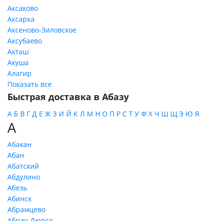
Аксаково
Аксарка
Аксеново-Зиловское
Аксубаево
Акташ
Акуша
Алагир
Показать все
Быстрая доставка в Абазу
А
Б
В
Г
Д
Е
Ж
З
И
Й
К
Л
М
Н
О
П
Р
С
Т
У
Ф
Х
Ч
Ш
Щ
Э
Ю
Я
А
Абакан
Абан
Абатский
Абдулино
Абезь
Абинск
Абрамцево
Абрау-Дюрсо