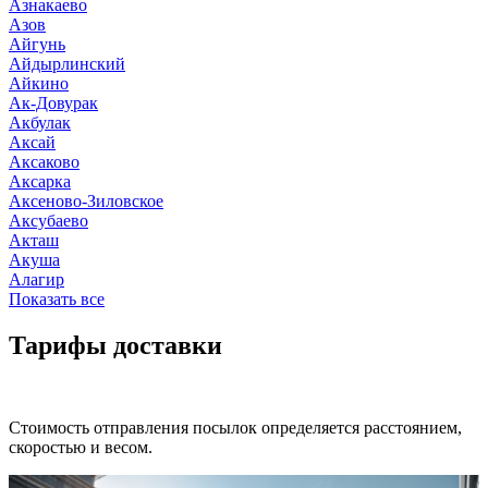
Азнакаево
Азов
Айгунь
Айдырлинский
Айкино
Ак-Довурак
Акбулак
Аксай
Аксаково
Аксарка
Аксеново-Зиловское
Аксубаево
Акташ
Акуша
Алагир
Показать все
Тарифы доставки
Стоимость отправления посылок определяется расстоянием,
скоростью и весом.