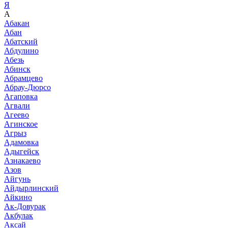
Я
А
Абакан
Абан
Абатский
Абдулино
Абезь
Абинск
Абрамцево
Абрау-Дюрсо
Агаповка
Агвали
Агеево
Агинское
Агрыз
Адамовка
Адыгейск
Азнакаево
Азов
Айгунь
Айдырлинский
Айкино
Ак-Довурак
Акбулак
Аксай