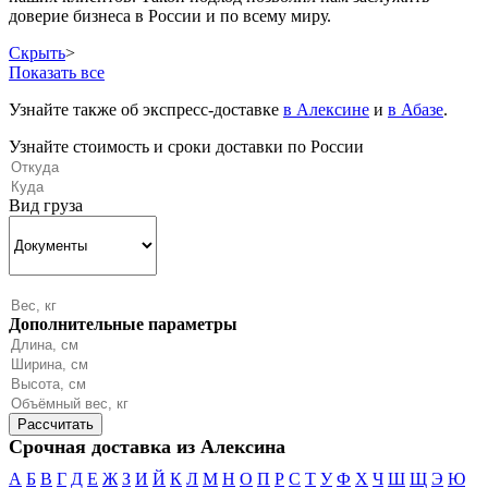
доверие бизнеса в России и по всему миру.
Скрыть
>
Показать все
Узнайте также об экспресс-доставке
в Алексине
и
в Абазе
.
Узнайте стоимость и сроки доставки по России
Вид груза
Дополнительные параметры
Срочная доставка из Алексина
А
Б
В
Г
Д
Е
Ж
З
И
Й
К
Л
М
Н
О
П
Р
С
Т
У
Ф
Х
Ч
Ш
Щ
Э
Ю