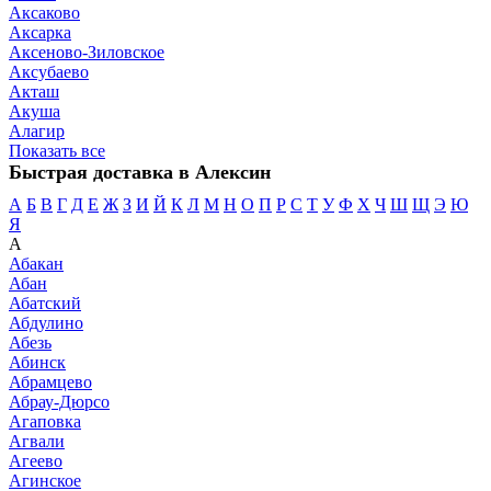
Аксаково
Аксарка
Аксеново-Зиловское
Аксубаево
Акташ
Акуша
Алагир
Показать все
Быстрая доставка в Алексин
А
Б
В
Г
Д
Е
Ж
З
И
Й
К
Л
М
Н
О
П
Р
С
Т
У
Ф
Х
Ч
Ш
Щ
Э
Ю
Я
А
Абакан
Абан
Абатский
Абдулино
Абезь
Абинск
Абрамцево
Абрау-Дюрсо
Агаповка
Агвали
Агеево
Агинское