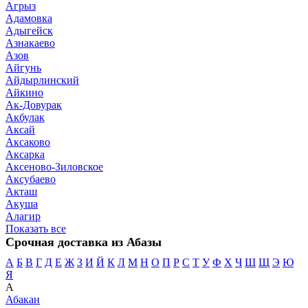
Агрыз
Адамовка
Адыгейск
Азнакаево
Азов
Айгунь
Айдырлинский
Айкино
Ак-Довурак
Акбулак
Аксай
Аксаково
Аксарка
Аксеново-Зиловское
Аксубаево
Акташ
Акуша
Алагир
Показать все
Срочная доставка из Абазы
А
Б
В
Г
Д
Е
Ж
З
И
Й
К
Л
М
Н
О
П
Р
С
Т
У
Ф
Х
Ч
Ш
Щ
Э
Ю
Я
А
Абакан