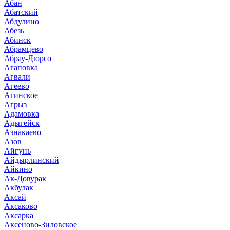
Абан
Абатский
Абдулино
Абезь
Абинск
Абрамцево
Абрау-Дюрсо
Агаповка
Агвали
Агеево
Агинское
Агрыз
Адамовка
Адыгейск
Азнакаево
Азов
Айгунь
Айдырлинский
Айкино
Ак-Довурак
Акбулак
Аксай
Аксаково
Аксарка
Аксеново-Зиловское