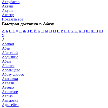
Аксубаево
Акташ
Акуша
Алагир
Показать все
Быстрая доставка в Абазу
А
Б
В
Г
Д
Е
Ж
З
И
Й
К
Л
М
Н
О
П
Р
С
Т
У
Ф
Х
Ч
Ш
Щ
Э
Ю
Я
А
Абакан
Абан
Абатский
Абдулино
Абезь
Абинск
Абрамцево
Абрау-Дюрсо
Агаповка
Агвали
Агеево
Агинское
Агрыз
Адамовка
Адыгейск