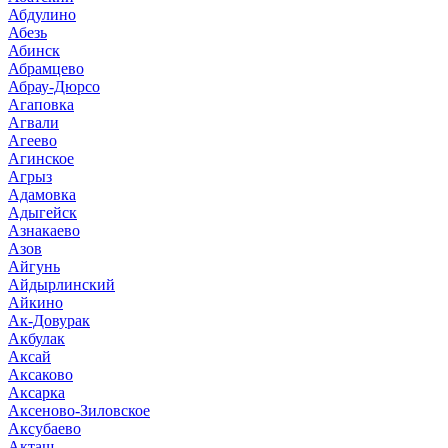
Абдулино
Абезь
Абинск
Абрамцево
Абрау-Дюрсо
Агаповка
Агвали
Агеево
Агинское
Агрыз
Адамовка
Адыгейск
Азнакаево
Азов
Айгунь
Айдырлинский
Айкино
Ак-Довурак
Акбулак
Аксай
Аксаково
Аксарка
Аксеново-Зиловское
Аксубаево
Акташ