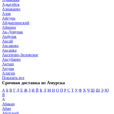
Адыгейск
Азнакаево
Азов
Айгунь
Айдырлинский
Айкино
Ак-Довурак
Акбулак
Аксай
Аксаково
Аксарка
Аксеново-Зиловское
Аксубаево
Акташ
Акуша
Алагир
Показать все
Срочная доставка из Амурска
А
Б
В
Г
Д
Е
Ж
З
И
Й
К
Л
М
Н
О
П
Р
С
Т
У
Ф
Х
Ч
Ш
Щ
Э
Ю
Я
А
Абакан
Абан
Абатский