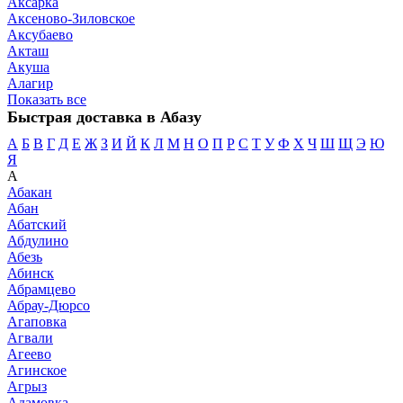
Аксарка
Аксеново-Зиловское
Аксубаево
Акташ
Акуша
Алагир
Показать все
Быстрая доставка в Абазу
А
Б
В
Г
Д
Е
Ж
З
И
Й
К
Л
М
Н
О
П
Р
С
Т
У
Ф
Х
Ч
Ш
Щ
Э
Ю
Я
А
Абакан
Абан
Абатский
Абдулино
Абезь
Абинск
Абрамцево
Абрау-Дюрсо
Агаповка
Агвали
Агеево
Агинское
Агрыз
Адамовка