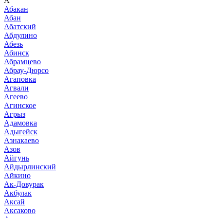
А
Абакан
Абан
Абатский
Абдулино
Абезь
Абинск
Абрамцево
Абрау-Дюрсо
Агаповка
Агвали
Агеево
Агинское
Агрыз
Адамовка
Адыгейск
Азнакаево
Азов
Айгунь
Айдырлинский
Айкино
Ак-Довурак
Акбулак
Аксай
Аксаково