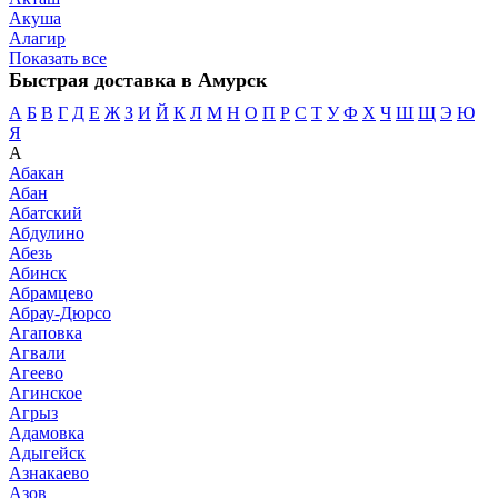
Акуша
Алагир
Показать все
Быстрая доставка в Амурск
А
Б
В
Г
Д
Е
Ж
З
И
Й
К
Л
М
Н
О
П
Р
С
Т
У
Ф
Х
Ч
Ш
Щ
Э
Ю
Я
А
Абакан
Абан
Абатский
Абдулино
Абезь
Абинск
Абрамцево
Абрау-Дюрсо
Агаповка
Агвали
Агеево
Агинское
Агрыз
Адамовка
Адыгейск
Азнакаево
Азов