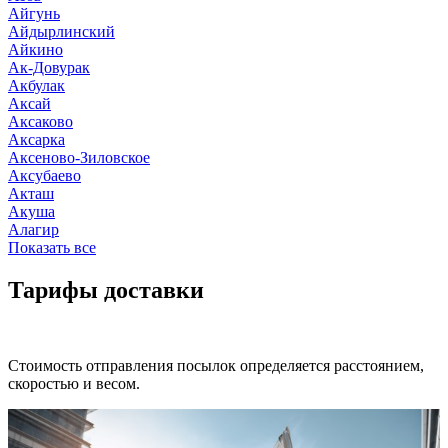
Айгунь
Айдырлинский
Айкино
Ак-Довурак
Акбулак
Аксай
Аксаково
Аксарка
Аксеново-Зиловское
Аксубаево
Акташ
Акуша
Алагир
Показать все
Тарифы доставки
Стоимость отправления посылок определяется расстоянием,
скоростью и весом.