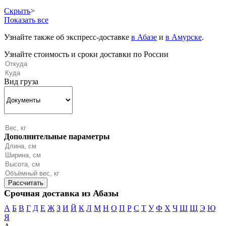
Скрыть
>
Показать все
Узнайте также об экспресс-доставке
в Абазе
и
в Амурске
.
Узнайте стоимость и сроки доставки по России
Вид груза
Дополнительные параметры
Срочная доставка из Абазы
А
Б
В
Г
Д
Е
Ж
З
И
Й
К
Л
М
Н
О
П
Р
С
Т
У
Ф
Х
Ч
Ш
Щ
Э
Ю
Я