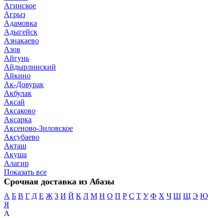
Агинское
Агрыз
Адамовка
Адыгейск
Азнакаево
Азов
Айгунь
Айдырлинский
Айкино
Ак-Довурак
Акбулак
Аксай
Аксаково
Аксарка
Аксеново-Зиловское
Аксубаево
Акташ
Акуша
Алагир
Показать все
Срочная доставка из Абазы
А
Б
В
Г
Д
Е
Ж
З
И
Й
К
Л
М
Н
О
П
Р
С
Т
У
Ф
Х
Ч
Ш
Щ
Э
Ю
Я
А