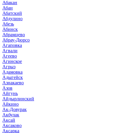
Абакан
Абан
Абатский
Абдулино
Абезь
Абинск
Абрамцево
Абрау-Дюрсо
Агаповка
Агвали
Агеево
Агинское
Агрыз
Адамовка
Адыгейск
Азнакаево
Азов
Айгунь
Айдырлинский
Айкино
Ак-Довурак
Акбулак
Аксай
Аксаково
Аксарка