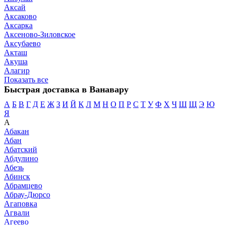
Аксай
Аксаково
Аксарка
Аксеново-Зиловское
Аксубаево
Акташ
Акуша
Алагир
Показать все
Быстрая доставка в Ванавару
А
Б
В
Г
Д
Е
Ж
З
И
Й
К
Л
М
Н
О
П
Р
С
Т
У
Ф
Х
Ч
Ш
Щ
Э
Ю
Я
А
Абакан
Абан
Абатский
Абдулино
Абезь
Абинск
Абрамцево
Абрау-Дюрсо
Агаповка
Агвали
Агеево