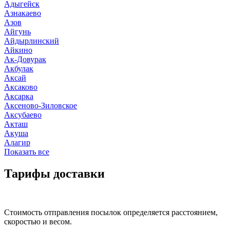
Адыгейск
Азнакаево
Азов
Айгунь
Айдырлинский
Айкино
Ак-Довурак
Акбулак
Аксай
Аксаково
Аксарка
Аксеново-Зиловское
Аксубаево
Акташ
Акуша
Алагир
Показать все
Тарифы доставки
Стоимость отправления посылок определяется расстоянием,
скоростью и весом.