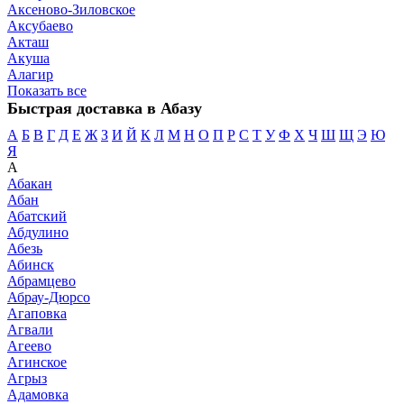
Аксеново-Зиловское
Аксубаево
Акташ
Акуша
Алагир
Показать все
Быстрая доставка в Абазу
А
Б
В
Г
Д
Е
Ж
З
И
Й
К
Л
М
Н
О
П
Р
С
Т
У
Ф
Х
Ч
Ш
Щ
Э
Ю
Я
А
Абакан
Абан
Абатский
Абдулино
Абезь
Абинск
Абрамцево
Абрау-Дюрсо
Агаповка
Агвали
Агеево
Агинское
Агрыз
Адамовка