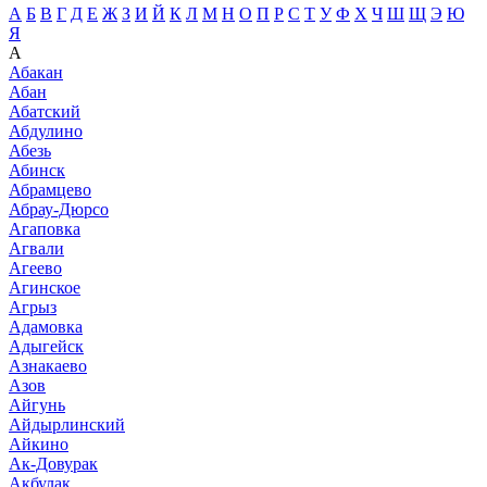
А
Б
В
Г
Д
Е
Ж
З
И
Й
К
Л
М
Н
О
П
Р
С
Т
У
Ф
Х
Ч
Ш
Щ
Э
Ю
Я
А
Абакан
Абан
Абатский
Абдулино
Абезь
Абинск
Абрамцево
Абрау-Дюрсо
Агаповка
Агвали
Агеево
Агинское
Агрыз
Адамовка
Адыгейск
Азнакаево
Азов
Айгунь
Айдырлинский
Айкино
Ак-Довурак
Акбулак