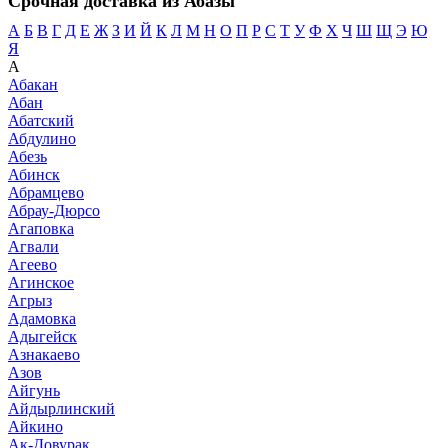
Срочная доставка из Абазы
А
Б
В
Г
Д
Е
Ж
З
И
Й
К
Л
М
Н
О
П
Р
С
Т
У
Ф
Х
Ч
Ш
Щ
Э
Ю
Я
А
Абакан
Абан
Абатский
Абдулино
Абезь
Абинск
Абрамцево
Абрау-Дюрсо
Агаповка
Агвали
Агеево
Агинское
Агрыз
Адамовка
Адыгейск
Азнакаево
Азов
Айгунь
Айдырлинский
Айкино
Ак-Довурак