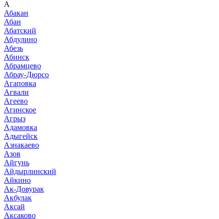
А
Абакан
Абан
Абатский
Абдулино
Абезь
Абинск
Абрамцево
Абрау-Дюрсо
Агаповка
Агвали
Агеево
Агинское
Агрыз
Адамовка
Адыгейск
Азнакаево
Азов
Айгунь
Айдырлинский
Айкино
Ак-Довурак
Акбулак
Аксай
Аксаково