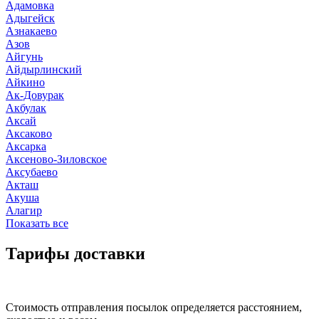
Адамовка
Адыгейск
Азнакаево
Азов
Айгунь
Айдырлинский
Айкино
Ак-Довурак
Акбулак
Аксай
Аксаково
Аксарка
Аксеново-Зиловское
Аксубаево
Акташ
Акуша
Алагир
Показать все
Тарифы доставки
Стоимость отправления посылок определяется расстоянием,