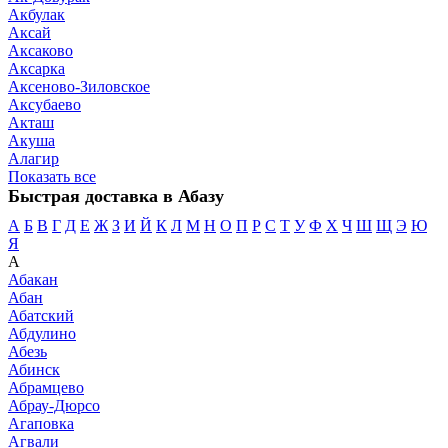
Акбулак
Аксай
Аксаково
Аксарка
Аксеново-Зиловское
Аксубаево
Акташ
Акуша
Алагир
Показать все
Быстрая доставка в Абазу
А
Б
В
Г
Д
Е
Ж
З
И
Й
К
Л
М
Н
О
П
Р
С
Т
У
Ф
Х
Ч
Ш
Щ
Э
Ю
Я
А
Абакан
Абан
Абатский
Абдулино
Абезь
Абинск
Абрамцево
Абрау-Дюрсо
Агаповка
Агвали