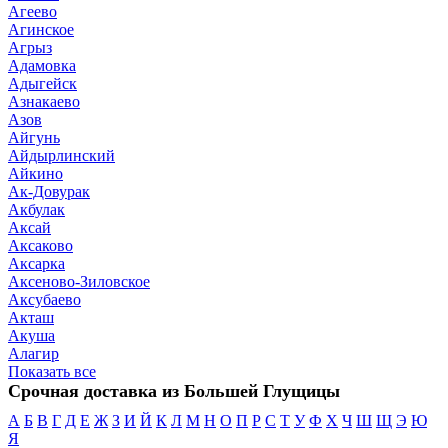
Агеево
Агинское
Агрыз
Адамовка
Адыгейск
Азнакаево
Азов
Айгунь
Айдырлинский
Айкино
Ак-Довурак
Акбулак
Аксай
Аксаково
Аксарка
Аксеново-Зиловское
Аксубаево
Акташ
Акуша
Алагир
Показать все
Срочная доставка из Большей Глущицы
А
Б
В
Г
Д
Е
Ж
З
И
Й
К
Л
М
Н
О
П
Р
С
Т
У
Ф
Х
Ч
Ш
Щ
Э
Ю
Я