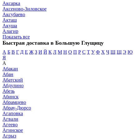
Аксарка
Аксеново-Зиловское
Аксубаево
Акташ
Акуша
Алагир
Показать все
Быстрая доставка в Большую Глущицу
А
Б
В
Г
Д
Е
Ж
З
И
Й
К
Л
М
Н
О
П
Р
С
Т
У
Ф
Х
Ч
Ш
Щ
Э
Ю
Я
А
Абакан
Абан
Абатский
Абдулино
Абезь
Абинск
Абрамцево
Абрау-Дюрсо
Агаповка
Агвали
Агеево
Агинское
Агрыз