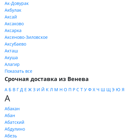
Ак-Довурак
Акбулак
Аксай
Аксаково
Аксарка
Аксеново-Зиловское
Аксубаево
Акташ
Акуша
Алагир
Показать все
Срочная доставка из Венева
А
Б
В
Г
Д
Е
Ж
З
И
Й
К
Л
М
Н
О
П
Р
С
Т
У
Ф
Х
Ч
Ш
Щ
Э
Ю
Я
А
Абакан
Абан
Абатский
Абдулино
Абезь