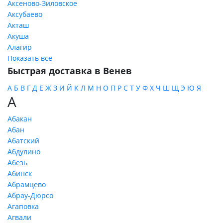
Аксеново-Зиловское
Аксубаево
Акташ
Акуша
Алагир
Показать все
Быстрая доставка в Венев
А
Б
В
Г
Д
Е
Ж
З
И
Й
К
Л
М
Н
О
П
Р
С
Т
У
Ф
Х
Ч
Ш
Щ
Э
Ю
Я
А
Абакан
Абан
Абатский
Абдулино
Абезь
Абинск
Абрамцево
Абрау-Дюрсо
Агаповка
Агвали