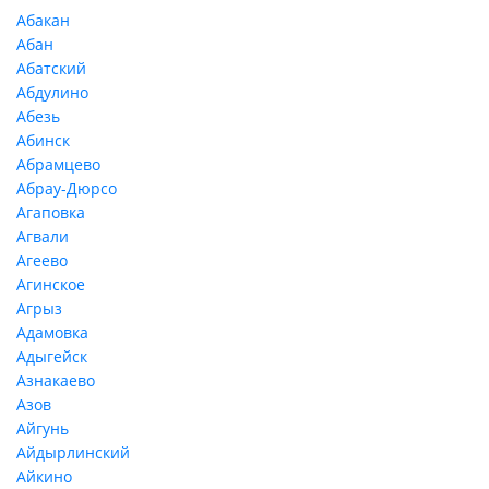
Абакан
Абан
Абатский
Абдулино
Абезь
Абинск
Абрамцево
Абрау-Дюрсо
Агаповка
Агвали
Агеево
Агинское
Агрыз
Адамовка
Адыгейск
Азнакаево
Азов
Айгунь
Айдырлинский
Айкино