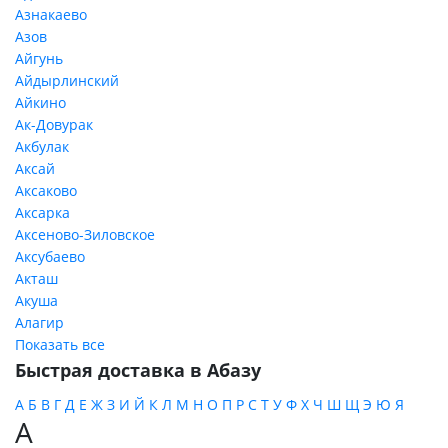
Азнакаево
Азов
Айгунь
Айдырлинский
Айкино
Ак-Довурак
Акбулак
Аксай
Аксаково
Аксарка
Аксеново-Зиловское
Аксубаево
Акташ
Акуша
Алагир
Показать все
Быстрая доставка в Абазу
А
Б
В
Г
Д
Е
Ж
З
И
Й
К
Л
М
Н
О
П
Р
С
Т
У
Ф
Х
Ч
Ш
Щ
Э
Ю
Я
А