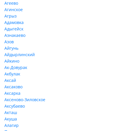
Агеево
Агинское
Агрыз
Адамовка
Адыгейск
Азнакаево
Азов
Айгунь
Айдырлинский
Айкино
Ак-Довурак
Акбулак
Аксай
Аксаково
Аксарка
Аксеново-Зиловское
Аксубаево
Акташ
Акуша
Алагир