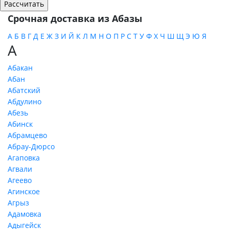
Срочная доставка из Абазы
А
Б
В
Г
Д
Е
Ж
З
И
Й
К
Л
М
Н
О
П
Р
С
Т
У
Ф
Х
Ч
Ш
Щ
Э
Ю
Я
А
Абакан
Абан
Абатский
Абдулино
Абезь
Абинск
Абрамцево
Абрау-Дюрсо
Агаповка
Агвали
Агеево
Агинское
Агрыз
Адамовка
Адыгейск