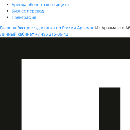
Аренда абонентского ящика
Бизнес перевод
Полиграфия
Главная
Экспресс-доставка по России
Арзамас
Из Арзамаса в А
Личный кабинет
+7 495 215-06-42