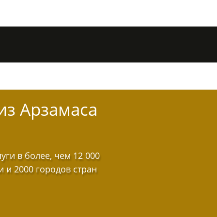
из Арзамаса
ги в более, чем 12 000
и и 2000 городов стран