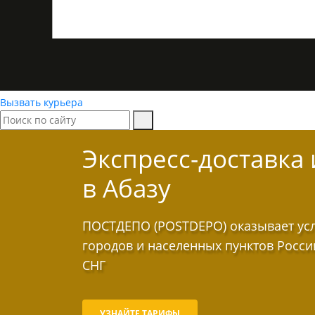
Вызвать курьера
Экспресс-доставка
в Абазу
ПОСТДЕПО (POSTDEPO) оказывает услу
городов и населенных пунктов Росси
СНГ
УЗНАЙТЕ ТАРИФЫ