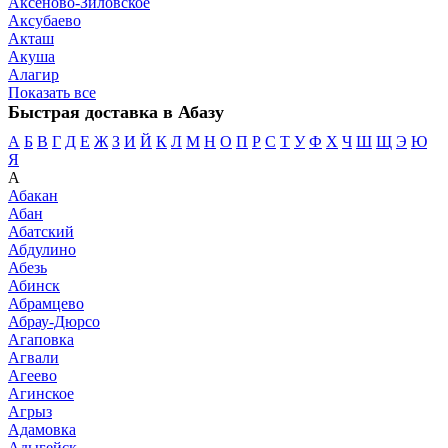
Аксеново-Зиловское
Аксубаево
Акташ
Акуша
Алагир
Показать все
Быстрая доставка в Абазу
А
Б
В
Г
Д
Е
Ж
З
И
Й
К
Л
М
Н
О
П
Р
С
Т
У
Ф
Х
Ч
Ш
Щ
Э
Ю
Я
А
Абакан
Абан
Абатский
Абдулино
Абезь
Абинск
Абрамцево
Абрау-Дюрсо
Агаповка
Агвали
Агеево
Агинское
Агрыз
Адамовка
Адыгейск