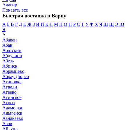
Алагир
Показать все
Быстрая доставка в Варну
А
Б
В
Г
Д
Е
Ж
З
И
Й
К
Л
М
Н
О
П
Р
С
Т
У
Ф
Х
Ч
Ш
Щ
Э
Ю
Я
А
Абакан
Абан
Абатский
Абдулино
Абезь
Абинск
Абрамцево
Абрау-Дюрсо
Агаповка
Агвали
Агеево
Агинское
Агрыз
Адамовка
Адыгейск
Азнакаево
Азов
Айгунь