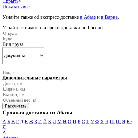
Скрыть
>
Показать все
Узнайте также об экспресс-доставке
в Абазе
и
в Варне
.
Узнайте стоимость и сроки доставки по России
Вид груза
Дополнительные параметры
Срочная доставка из Абазы
А
Б
В
Г
Д
Е
Ж
З
И
Й
К
Л
М
Н
О
П
Р
С
Т
У
Ф
Х
Ч
Ш
Щ
Э
Ю
Я
А