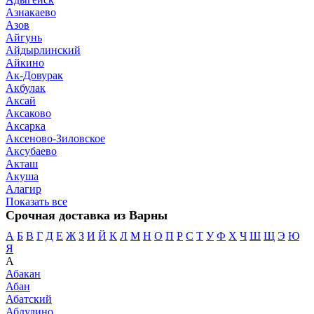
Азнакаево
Азов
Айгунь
Айдырлинский
Айкино
Ак-Довурак
Акбулак
Аксай
Аксаково
Аксарка
Аксеново-Зиловское
Аксубаево
Акташ
Акуша
Алагир
Показать все
Срочная доставка из Варны
А
Б
В
Г
Д
Е
Ж
З
И
Й
К
Л
М
Н
О
П
Р
С
Т
У
Ф
Х
Ч
Ш
Щ
Э
Ю
Я
А
Абакан
Абан
Абатский
Абдулино