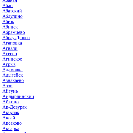
Абакан
Абан
Абатский
Абдулино
Абезь
Абинск
Абрамцево
Абрау-Дюрсо
Агаповка
Агвали
Агеево
Агинское
Агрыз
Адамовка
Адыгейск
Азнакаево
Азов
Айгунь
Айдырлинский
Айкино
Ак-Довурак
Акбулак
Аксай
Аксаково
Аксарка