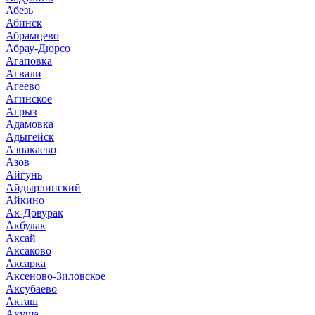
Абезь
Абинск
Абрамцево
Абрау-Дюрсо
Агаповка
Агвали
Агеево
Агинское
Агрыз
Адамовка
Адыгейск
Азнакаево
Азов
Айгунь
Айдырлинский
Айкино
Ак-Довурак
Акбулак
Аксай
Аксаково
Аксарка
Аксеново-Зиловское
Аксубаево
Акташ
Акуша