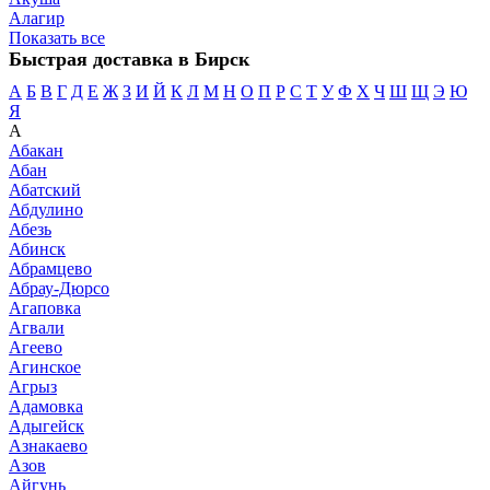
Алагир
Показать все
Быстрая доставка в Бирск
А
Б
В
Г
Д
Е
Ж
З
И
Й
К
Л
М
Н
О
П
Р
С
Т
У
Ф
Х
Ч
Ш
Щ
Э
Ю
Я
А
Абакан
Абан
Абатский
Абдулино
Абезь
Абинск
Абрамцево
Абрау-Дюрсо
Агаповка
Агвали
Агеево
Агинское
Агрыз
Адамовка
Адыгейск
Азнакаево
Азов
Айгунь