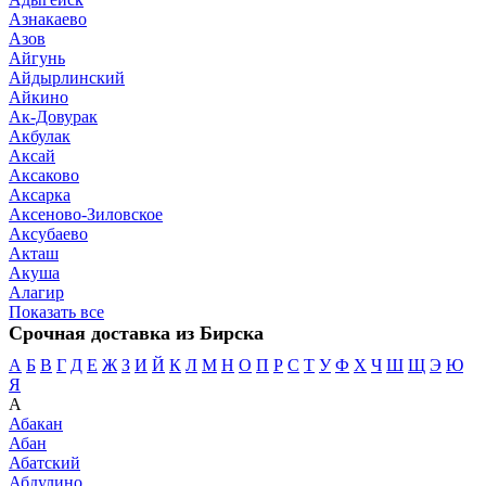
Азнакаево
Азов
Айгунь
Айдырлинский
Айкино
Ак-Довурак
Акбулак
Аксай
Аксаково
Аксарка
Аксеново-Зиловское
Аксубаево
Акташ
Акуша
Алагир
Показать все
Срочная доставка из Бирска
А
Б
В
Г
Д
Е
Ж
З
И
Й
К
Л
М
Н
О
П
Р
С
Т
У
Ф
Х
Ч
Ш
Щ
Э
Ю
Я
А
Абакан
Абан
Абатский
Абдулино