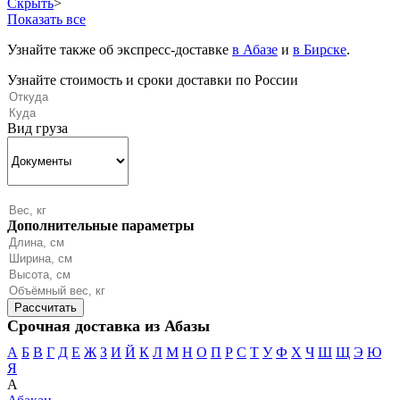
Скрыть
>
Показать все
Узнайте также об экспресс-доставке
в Абазе
и
в Бирске
.
Узнайте стоимость и сроки доставки по России
Вид груза
Дополнительные параметры
Срочная доставка из Абазы
А
Б
В
Г
Д
Е
Ж
З
И
Й
К
Л
М
Н
О
П
Р
С
Т
У
Ф
Х
Ч
Ш
Щ
Э
Ю
Я
А