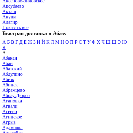
Аксеново-Зиловское
Аксубаево
Акташ
Акуша
Алагир
Показать все
Быстрая доставка в Абазу
А
Б
В
Г
Д
Е
Ж
З
И
Й
К
Л
М
Н
О
П
Р
С
Т
У
Ф
Х
Ч
Ш
Щ
Э
Ю
Я
А
Абакан
Абан
Абатский
Абдулино
Абезь
Абинск
Абрамцево
Абрау-Дюрсо
Агаповка
Агвали
Агеево
Агинское
Агрыз
Адамовка
Адыгейск