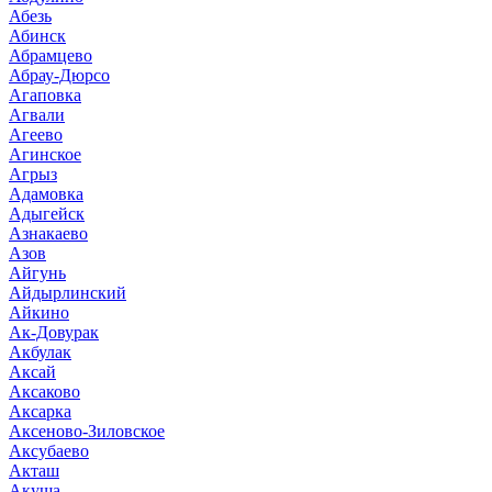
Абезь
Абинск
Абрамцево
Абрау-Дюрсо
Агаповка
Агвали
Агеево
Агинское
Агрыз
Адамовка
Адыгейск
Азнакаево
Азов
Айгунь
Айдырлинский
Айкино
Ак-Довурак
Акбулак
Аксай
Аксаково
Аксарка
Аксеново-Зиловское
Аксубаево
Акташ
Акуша