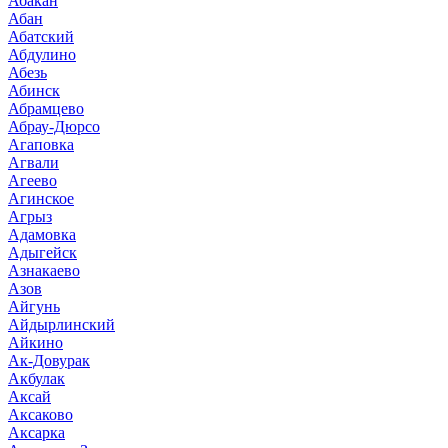
Абакан
Абан
Абатский
Абдулино
Абезь
Абинск
Абрамцево
Абрау-Дюрсо
Агаповка
Агвали
Агеево
Агинское
Агрыз
Адамовка
Адыгейск
Азнакаево
Азов
Айгунь
Айдырлинский
Айкино
Ак-Довурак
Акбулак
Аксай
Аксаково
Аксарка