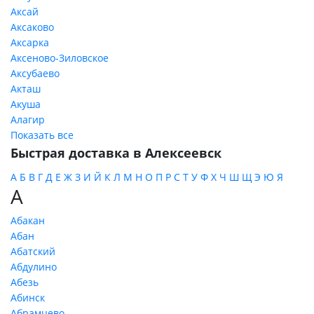
Аксай
Аксаково
Аксарка
Аксеново-Зиловское
Аксубаево
Акташ
Акуша
Алагир
Показать все
Быстрая доставка в Алексеевск
А
Б
В
Г
Д
Е
Ж
З
И
Й
К
Л
М
Н
О
П
Р
С
Т
У
Ф
Х
Ч
Ш
Щ
Э
Ю
Я
А
Абакан
Абан
Абатский
Абдулино
Абезь
Абинск
Абрамцево