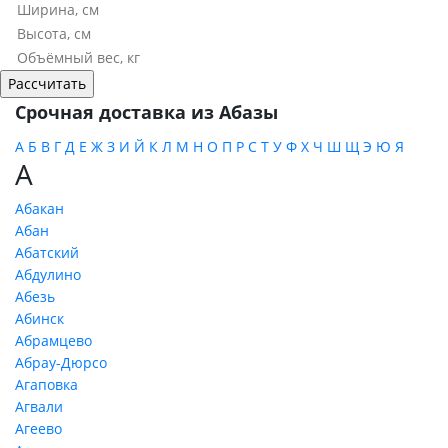
Срочная доставка из Абазы
А
Б
В
Г
Д
Е
Ж
З
И
Й
К
Л
М
Н
О
П
Р
С
Т
У
Ф
Х
Ч
Ш
Щ
Э
Ю
Я
А
Абакан
Абан
Абатский
Абдулино
Абезь
Абинск
Абрамцево
Абрау-Дюрсо
Агаповка
Агвали
Агеево