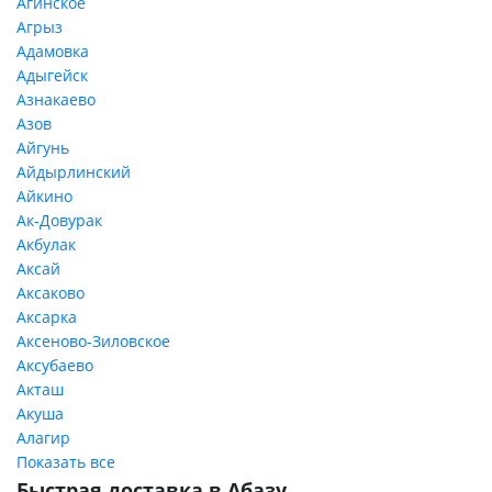
Агинское
Агрыз
Адамовка
Адыгейск
Азнакаево
Азов
Айгунь
Айдырлинский
Айкино
Ак-Довурак
Акбулак
Аксай
Аксаково
Аксарка
Аксеново-Зиловское
Аксубаево
Акташ
Акуша
Алагир
Показать все
Быстрая доставка в Абазу