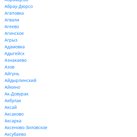
Абрау-Дюрсо
Агаповка
Агвали
Агеево
Агинское
Агрыз
Адамовка
Адыгейск
Азнакаево
Азов
Айгунь
Айдырлинский
Айкино
Ак-Довурак
Акбулак
Аксай
Аксаково
Аксарка
Аксеново-Зиловское
Аксубаево