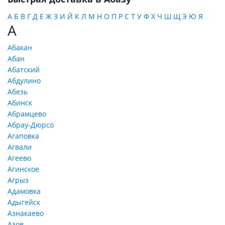
А
Б
В
Г
Д
Е
Ж
З
И
Й
К
Л
М
Н
О
П
Р
С
Т
У
Ф
Х
Ч
Ш
Щ
Э
Ю
Я
А
Абакан
Абан
Абатский
Абдулино
Абезь
Абинск
Абрамцево
Абрау-Дюрсо
Агаповка
Агвали
Агеево
Агинское
Агрыз
Адамовка
Адыгейск
Азнакаево
Азов