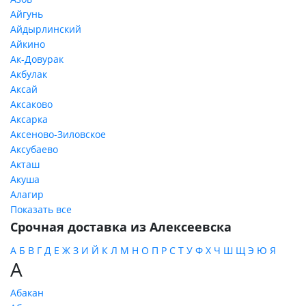
Айгунь
Айдырлинский
Айкино
Ак-Довурак
Акбулак
Аксай
Аксаково
Аксарка
Аксеново-Зиловское
Аксубаево
Акташ
Акуша
Алагир
Показать все
Срочная доставка из Алексеевска
А
Б
В
Г
Д
Е
Ж
З
И
Й
К
Л
М
Н
О
П
Р
С
Т
У
Ф
Х
Ч
Ш
Щ
Э
Ю
Я
А
Абакан