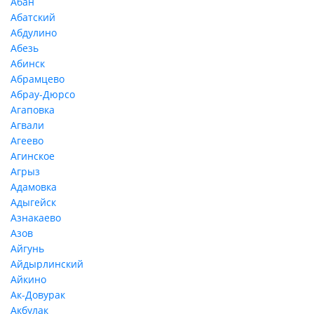
Абан
Абатский
Абдулино
Абезь
Абинск
Абрамцево
Абрау-Дюрсо
Агаповка
Агвали
Агеево
Агинское
Агрыз
Адамовка
Адыгейск
Азнакаево
Азов
Айгунь
Айдырлинский
Айкино
Ак-Довурак
Акбулак