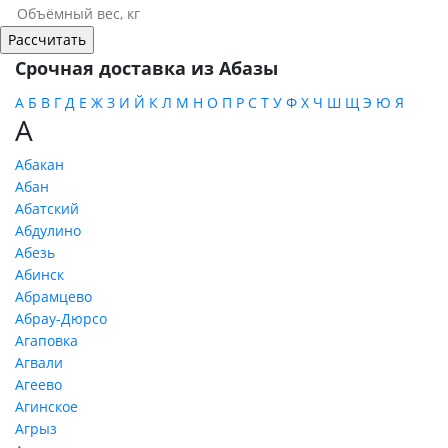
Срочная доставка из Абазы
А
Б
В
Г
Д
Е
Ж
З
И
Й
К
Л
М
Н
О
П
Р
С
Т
У
Ф
Х
Ч
Ш
Щ
Э
Ю
Я
А
Абакан
Абан
Абатский
Абдулино
Абезь
Абинск
Абрамцево
Абрау-Дюрсо
Агаповка
Агвали
Агеево
Агинское
Агрыз