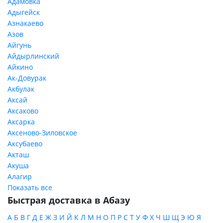
Адамовка
Адыгейск
Азнакаево
Азов
Айгунь
Айдырлинский
Айкино
Ак-Довурак
Акбулак
Аксай
Аксаково
Аксарка
Аксеново-Зиловское
Аксубаево
Акташ
Акуша
Алагир
Показать все
Быстрая доставка в Абазу
А
Б
В
Г
Д
Е
Ж
З
И
Й
К
Л
М
Н
О
П
Р
С
Т
У
Ф
Х
Ч
Ш
Щ
Э
Ю
Я