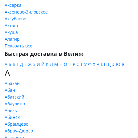
Аксарка
Аксеново-Зиловское
Аксубаево
Акташ
Акуша
Алагир
Показать все
Быстрая доставка в Велиж
А
Б
В
Г
Д
Е
Ж
З
И
Й
К
Л
М
Н
О
П
Р
С
Т
У
Ф
Х
Ч
Ш
Щ
Э
Ю
Я
А
Абакан
Абан
Абатский
Абдулино
Абезь
Абинск
Абрамцево
Абрау-Дюрсо
Агаповка