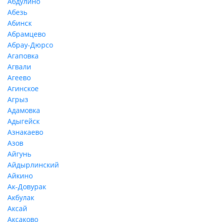
Абдулино
Абезь
Абинск
Абрамцево
Абрау-Дюрсо
Агаповка
Агвали
Агеево
Агинское
Агрыз
Адамовка
Адыгейск
Азнакаево
Азов
Айгунь
Айдырлинский
Айкино
Ак-Довурак
Акбулак
Аксай
Аксаково