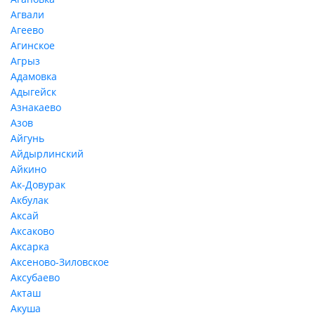
Агвали
Агеево
Агинское
Агрыз
Адамовка
Адыгейск
Азнакаево
Азов
Айгунь
Айдырлинский
Айкино
Ак-Довурак
Акбулак
Аксай
Аксаково
Аксарка
Аксеново-Зиловское
Аксубаево
Акташ
Акуша