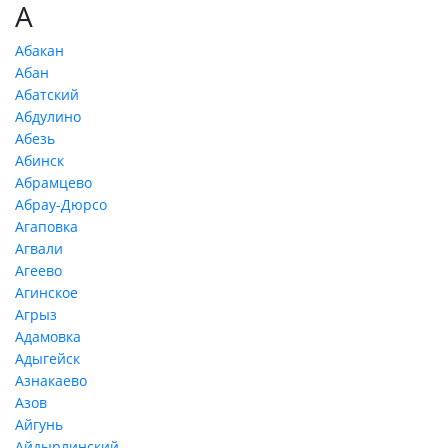
А
Абакан
Абан
Абатский
Абдулино
Абезь
Абинск
Абрамцево
Абрау-Дюрсо
Агаповка
Агвали
Агеево
Агинское
Агрыз
Адамовка
Адыгейск
Азнакаево
Азов
Айгунь
Айдырлинский