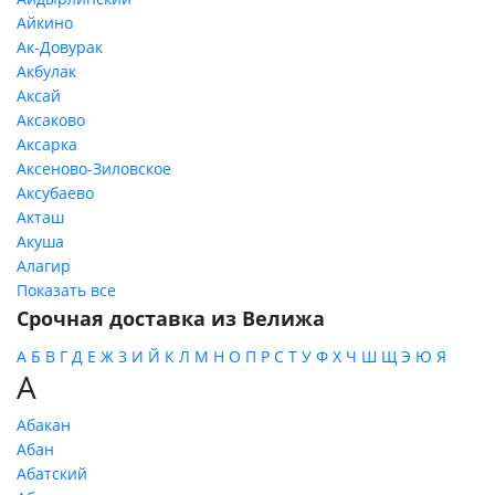
Айкино
Ак-Довурак
Акбулак
Аксай
Аксаково
Аксарка
Аксеново-Зиловское
Аксубаево
Акташ
Акуша
Алагир
Показать все
Срочная доставка из Велижа
А
Б
В
Г
Д
Е
Ж
З
И
Й
К
Л
М
Н
О
П
Р
С
Т
У
Ф
Х
Ч
Ш
Щ
Э
Ю
Я
А
Абакан
Абан
Абатский