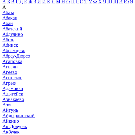
А
Б
В
Г
Д
Е
Ж
З
И
Й
К
Л
М
Н
О
П
Р
С
Т
У
Ф
Х
Ч
Ш
Щ
Э
Ю
Я
А
Абаза
Абакан
Абан
Абатский
Абдулино
Абезь
Абинск
Абрамцево
Абрау-Дюрсо
Агаповка
Агвали
Агеево
Агинское
Агрыз
Адамовка
Адыгейск
Азнакаево
Азов
Айгунь
Айдырлинский
Айкино
Ак-Довурак
Акбулак