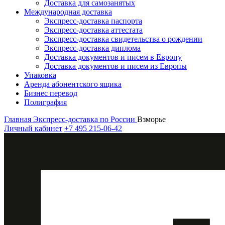
Доставка для самозанятых
Международная доставка
Экспресс-доставка паспорта
Экспресс-доставка аттестата
Экспресс-доставка свидетельства о рождении
Экспресс-доставка диплома
Доставка документов и писем в Европу
Доставка документов и писем из Европы
Упаковка
Аренда абонентского ящика
Бизнес перевод
Полиграфия
Главная
Экспресс-доставка по России
Взморье
Личный кабинет
+7 495 215-06-42