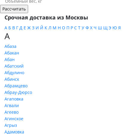
Срочная доставка из Москвы
А
Б
В
Г
Д
Е
Ж
З
И
Й
К
Л
М
Н
О
П
Р
С
Т
У
Ф
Х
Ч
Ш
Щ
Э
Ю
Я
А
Абаза
Абакан
Абан
Абатский
Абдулино
Абинск
Абрамцево
Абрау-Дюрсо
Агаповка
Агвали
Агеево
Агинское
Агрыз
Адамовка