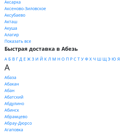
Аксарка
Аксеново-Зиловское
Аксубаево
Акташ
Акуша
Алагир
Показать все
Быстрая доставка в Абезь
А
Б
В
Г
Д
Е
Ж
З
И
Й
К
Л
М
Н
О
П
Р
С
Т
У
Ф
Х
Ч
Ш
Щ
Э
Ю
Я
А
Абаза
Абакан
Абан
Абатский
Абдулино
Абинск
Абрамцево
Абрау-Дюрсо
Агаповка