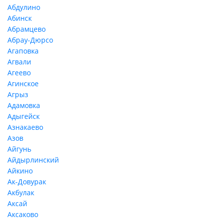
Абдулино
Абинск
Абрамцево
Абрау-Дюрсо
Агаповка
Агвали
Агеево
Агинское
Агрыз
Адамовка
Адыгейск
Азнакаево
Азов
Айгунь
Айдырлинский
Айкино
Ак-Довурак
Акбулак
Аксай
Аксаково