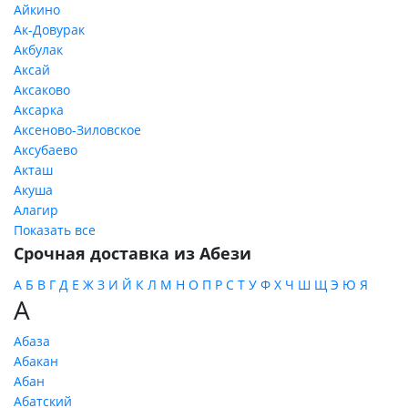
Айкино
Ак-Довурак
Акбулак
Аксай
Аксаково
Аксарка
Аксеново-Зиловское
Аксубаево
Акташ
Акуша
Алагир
Показать все
Срочная доставка из Абези
А
Б
В
Г
Д
Е
Ж
З
И
Й
К
Л
М
Н
О
П
Р
С
Т
У
Ф
Х
Ч
Ш
Щ
Э
Ю
Я
А
Абаза
Абакан
Абан
Абатский