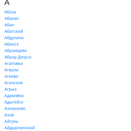
А
Абаза
Абакан
Абан
Абатский
Абдулино
Абинск
Абрамцево
Абрау-Дюрсо
Агаповка
Агвали
Агеево
Агинское
Агрыз
Адамовка
Адыгейск
Азнакаево
Азов
Айгунь
Айдырлинский