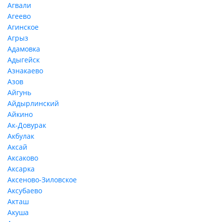
Агвали
Агеево
Агинское
Агрыз
Адамовка
Адыгейск
Азнакаево
Азов
Айгунь
Айдырлинский
Айкино
Ак-Довурак
Акбулак
Аксай
Аксаково
Аксарка
Аксеново-Зиловское
Аксубаево
Акташ
Акуша