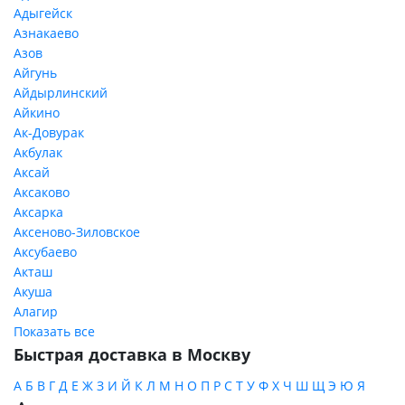
Адыгейск
Азнакаево
Азов
Айгунь
Айдырлинский
Айкино
Ак-Довурак
Акбулак
Аксай
Аксаково
Аксарка
Аксеново-Зиловское
Аксубаево
Акташ
Акуша
Алагир
Показать все
Быстрая доставка в Москву
А
Б
В
Г
Д
Е
Ж
З
И
Й
К
Л
М
Н
О
П
Р
С
Т
У
Ф
Х
Ч
Ш
Щ
Э
Ю
Я