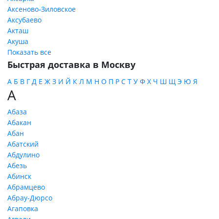
Аксеново-Зиловское
Аксубаево
Акташ
Акуша
Показать все
Быстрая доставка в Москву
А
Б
В
Г
Д
Е
Ж
З
И
Й
К
Л
М
Н
О
П
Р
С
Т
У
Ф
Х
Ч
Ш
Щ
Э
Ю
Я
А
Абаза
Абакан
Абан
Абатский
Абдулино
Абезь
Абинск
Абрамцево
Абрау-Дюрсо
Агаповка