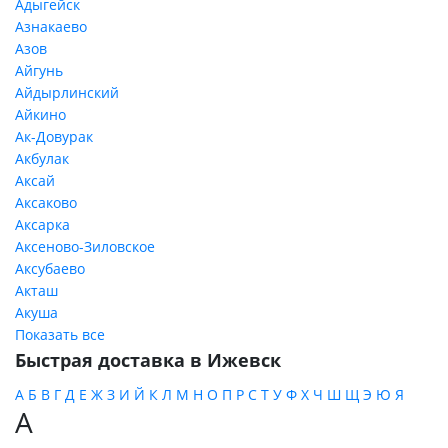
Адыгейск
Азнакаево
Азов
Айгунь
Айдырлинский
Айкино
Ак-Довурак
Акбулак
Аксай
Аксаково
Аксарка
Аксеново-Зиловское
Аксубаево
Акташ
Акуша
Показать все
Быстрая доставка в Ижевск
А
Б
В
Г
Д
Е
Ж
З
И
Й
К
Л
М
Н
О
П
Р
С
Т
У
Ф
Х
Ч
Ш
Щ
Э
Ю
Я
А