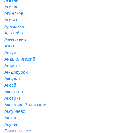
Агвали
Агеево
Агинское
Агрыз
Адамовка
Адыгейск
Азнакаево
Азов
Айгунь
Айдырлинский
Айкино
Ак-Довурак
Акбулак
Аксай
Аксаково
Аксарка
Аксеново-Зиловское
Аксубаево
Акташ
Акуша
Показать все