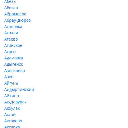
Абезь
Абинск
Абрамцево
Абрау-Дюрсо
Агаповка
Агвали
Агеево
Агинское
Агрыз
Адамовка
Адыгейск
Азнакаево
Азов
Айгунь
Айдырлинский
Айкино
Ак-Довурак
Акбулак
Аксай
Аксаково
Аксарка