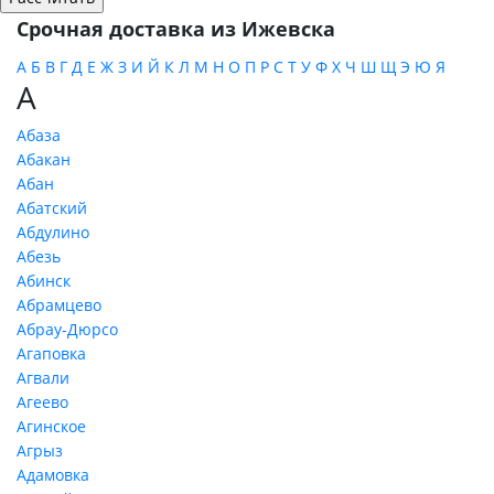
Срочная доставка из Ижевска
А
Б
В
Г
Д
Е
Ж
З
И
Й
К
Л
М
Н
О
П
Р
С
Т
У
Ф
Х
Ч
Ш
Щ
Э
Ю
Я
А
Абаза
Абакан
Абан
Абатский
Абдулино
Абезь
Абинск
Абрамцево
Абрау-Дюрсо
Агаповка
Агвали
Агеево
Агинское
Агрыз
Адамовка