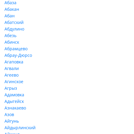
Абаза
Абакан
Абан
Абатский
Абдулино
Абезь
Абинск
Абрамцево
Абрау-Дюрсо
Агаповка
Агвали
Агеево
Агинское
Агрыз
Адамовка
Адыгейск
Азнакаево
Азов
Айгунь
Айдырлинский