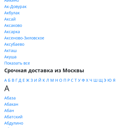
Айкино
Ак-Довурак
Акбулак
Аксай
Аксаково
Аксарка
Аксеново-Зиловское
Аксубаево
Акташ
Акуша
Показать все
Срочная доставка из Москвы
А
Б
В
Г
Д
Е
Ж
З
И
Й
К
Л
М
Н
О
П
Р
С
Т
У
Ф
Х
Ч
Ш
Щ
Э
Ю
Я
А
Абаза
Абакан
Абан
Абатский
Абдулино