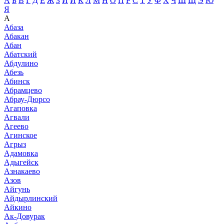
А
Б
В
Г
Д
Е
Ж
З
И
Й
К
Л
М
Н
О
П
Р
С
Т
У
Ф
Х
Ч
Ш
Щ
Э
Ю
Я
А
Абаза
Абакан
Абан
Абатский
Абдулино
Абезь
Абинск
Абрамцево
Абрау-Дюрсо
Агаповка
Агвали
Агеево
Агинское
Агрыз
Адамовка
Адыгейск
Азнакаево
Азов
Айгунь
Айдырлинский
Айкино
Ак-Довурак