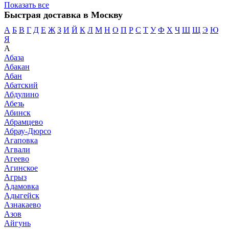
Показать все
Быстрая доставка в Москву
А
Б
В
Г
Д
Е
Ж
З
И
Й
К
Л
М
Н
О
П
Р
С
Т
У
Ф
Х
Ч
Ш
Щ
Э
Ю
Я
А
Абаза
Абакан
Абан
Абатский
Абдулино
Абезь
Абинск
Абрамцево
Абрау-Дюрсо
Агаповка
Агвали
Агеево
Агинское
Агрыз
Адамовка
Адыгейск
Азнакаево
Азов
Айгунь