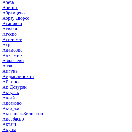
Абезь
Абинск
Абрамцево
Абрау-Дюрсо
Агаповка
Агвали
Агеево
Агинское
Агрыз
Адамовка
Адыгейск
Азнакаево
Азов
Айгунь
Айдырлинский
Айкино
Ак-Довурак
Акбулак
Аксай
Аксаково
Аксарка
Аксеново-Зиловское
Аксубаево
Акташ
Акуша