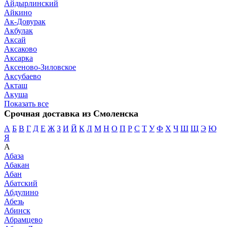
Айдырлинский
Айкино
Ак-Довурак
Акбулак
Аксай
Аксаково
Аксарка
Аксеново-Зиловское
Аксубаево
Акташ
Акуша
Показать все
Срочная доставка из Смоленска
А
Б
В
Г
Д
Е
Ж
З
И
Й
К
Л
М
Н
О
П
Р
С
Т
У
Ф
Х
Ч
Ш
Щ
Э
Ю
Я
А
Абаза
Абакан
Абан
Абатский
Абдулино
Абезь
Абинск
Абрамцево