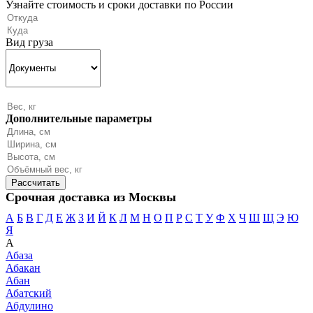
Узнайте стоимость и сроки доставки по России
Вид груза
Дополнительные параметры
Срочная доставка из Москвы
А
Б
В
Г
Д
Е
Ж
З
И
Й
К
Л
М
Н
О
П
Р
С
Т
У
Ф
Х
Ч
Ш
Щ
Э
Ю
Я
А
Абаза
Абакан
Абан
Абатский
Абдулино