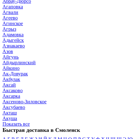
Абрау-Дюрсо
Агаповка
Агвали
Агеево
Агинское
Агрыз
Адамовка
Адыгейск
Азнакаево
Азов
Айгунь
Айдырлинский
Айкино
Ак-Довурак
Акбулак
Аксай
Аксаково
Аксарка
Аксеново-Зиловское
Аксубаево
Акташ
Акуша
Показать все
Быстрая доставка в Смоленск