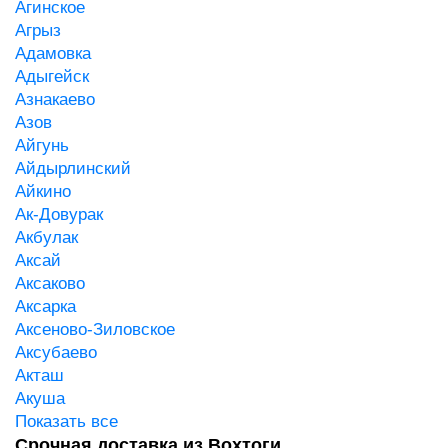
Агинское
Агрыз
Адамовка
Адыгейск
Азнакаево
Азов
Айгунь
Айдырлинский
Айкино
Ак-Довурак
Акбулак
Аксай
Аксаково
Аксарка
Аксеново-Зиловское
Аксубаево
Акташ
Акуша
Показать все
Срочная доставка из Вохтоги