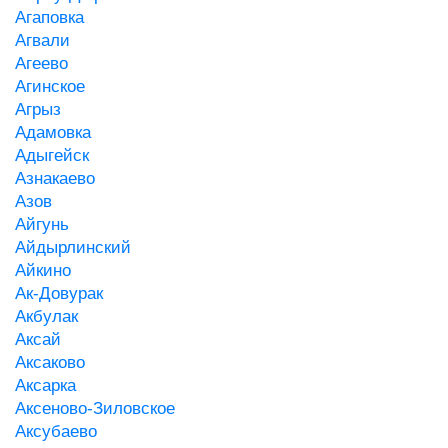
Агаповка
Агвали
Агеево
Агинское
Агрыз
Адамовка
Адыгейск
Азнакаево
Азов
Айгунь
Айдырлинский
Айкино
Ак-Довурак
Акбулак
Аксай
Аксаково
Аксарка
Аксеново-Зиловское
Аксубаево