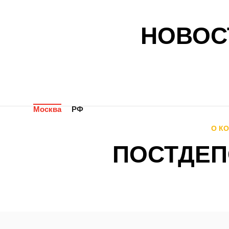
НОВОС
Москва
РФ
О К
ПОСТДЕП