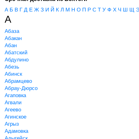
А
Б
В
Г
Д
Е
Ж
З
И
Й
К
Л
М
Н
О
П
Р
С
Т
У
Ф
Х
Ч
Ш
Щ
А
Абаза
Абакан
Абан
Абатский
Абдулино
Абезь
Абинск
Абрамцево
Абрау-Дюрсо
Агаповка
Агвали
Агеево
Агинское
Агрыз
Адамовка
Адыгейск