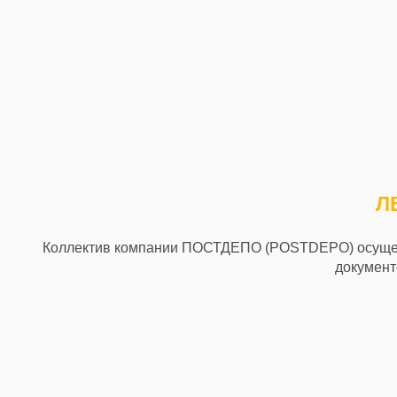
Л
Коллектив компании ПОСТДЕПО (POSTDEPO) осущест
документо