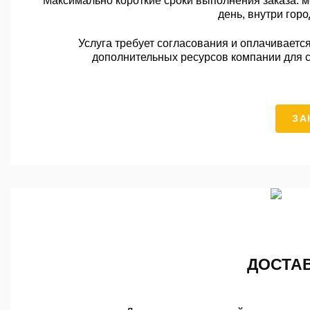
Максимально короткие сроки выполнения заказа. 
день, внутри гор
Услуга требует согласования и оплачивает
дополнительных ресурсов компании для ст
ЗА
ДОСТАВ