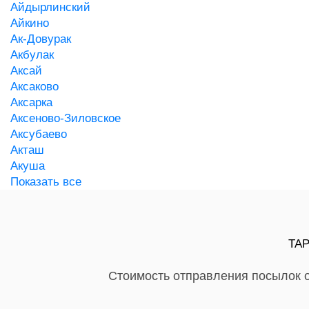
Айдырлинский
Айкино
Ак-Довурак
Акбулак
Аксай
Аксаково
Аксарка
Аксеново-Зиловское
Аксубаево
Акташ
Акуша
Показать все
ТА
Стоимость отправления посылок о