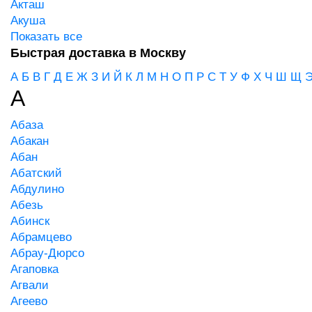
Акташ
Акуша
Показать все
Быстрая доставка в Москву
А
Б
В
Г
Д
Е
Ж
З
И
Й
К
Л
М
Н
О
П
Р
С
Т
У
Ф
Х
Ч
Ш
Щ
А
Абаза
Абакан
Абан
Абатский
Абдулино
Абезь
Абинск
Абрамцево
Абрау-Дюрсо
Агаповка
Агвали
Агеево