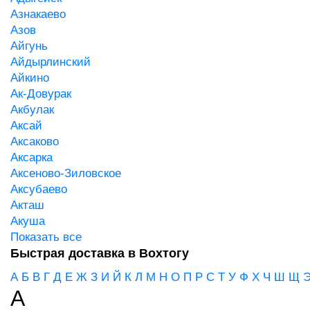
Азнакаево
Азов
Айгунь
Айдырлинский
Айкино
Ак-Довурак
Акбулак
Аксай
Аксаково
Аксарка
Аксеново-Зиловское
Аксубаево
Акташ
Акуша
Показать все
Быстрая доставка в Вохтогу
А
Б
В
Г
Д
Е
Ж
З
И
Й
К
Л
М
Н
О
П
Р
С
Т
У
Ф
Х
Ч
Ш
Щ
А