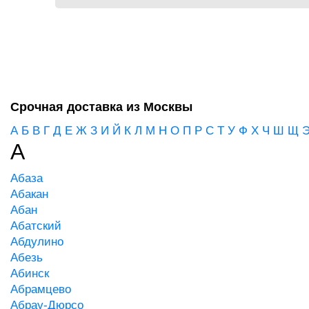
Срочная доставка из Москвы
А
Б
В
Г
Д
Е
Ж
З
И
Й
К
Л
М
Н
О
П
Р
С
Т
У
Ф
Х
Ч
Ш
Щ
А
Абаза
Абакан
Абан
Абатский
Абдулино
Абезь
Абинск
Абрамцево
Абрау-Дюрсо