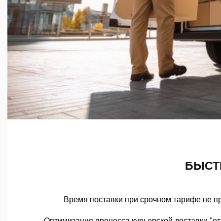
БЫСТ
Время поставки при срочном тарифе не п
Оптимизация процесса курьерской доставки "о