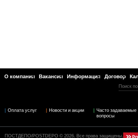
О компании
Вакансии
Информация
Договор
Ка
Оплата услуг
Новости и акции
Часто задаваемые
вопросы
ПОСТДЕПО/POSTDEPO © 2026. Все права защищены.