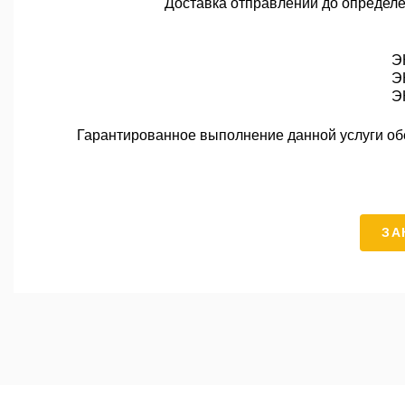
Доставка отправлений до определе
Э
Э
Э
Гарантированное выполнение данной услуги обе
ЗА