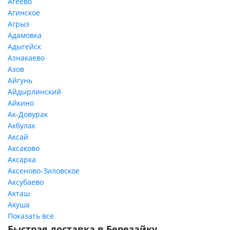
Агеево
Агинское
Агрыз
Адамовка
Адыгейск
Азнакаево
Азов
Айгунь
Айдырлинский
Айкино
Ак-Довурак
Акбулак
Аксай
Аксаково
Аксарка
Аксеново-Зиловское
Аксубаево
Акташ
Акуша
Показать все
Быстрая доставка в Березайку