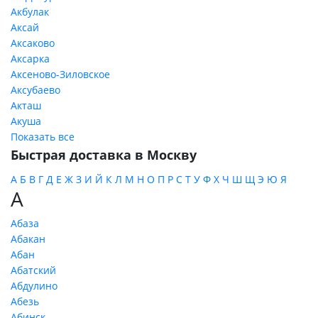
Акбулак
Аксай
Аксаково
Аксарка
Аксеново-Зиловское
Аксубаево
Акташ
Акуша
Показать все
Быстрая доставка в Москву
А
Б
В
Г
Д
Е
Ж
З
И
Й
К
Л
М
Н
О
П
Р
С
Т
У
Ф
Х
Ч
Ш
Щ
Э
Ю
Я
А
Абаза
Абакан
Абан
Абатский
Абдулино
Абезь
Абинск