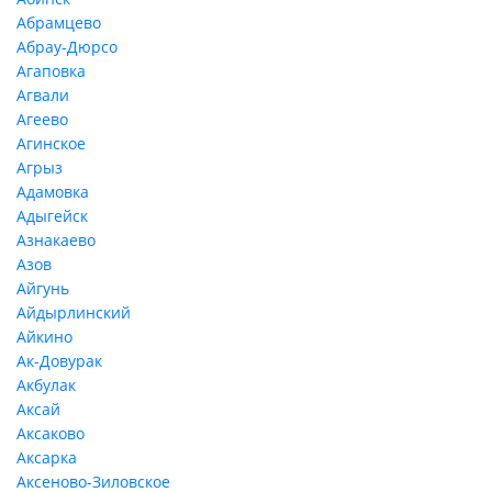
Абрамцево
Абрау-Дюрсо
Агаповка
Агвали
Агеево
Агинское
Агрыз
Адамовка
Адыгейск
Азнакаево
Азов
Айгунь
Айдырлинский
Айкино
Ак-Довурак
Акбулак
Аксай
Аксаково
Аксарка
Аксеново-Зиловское