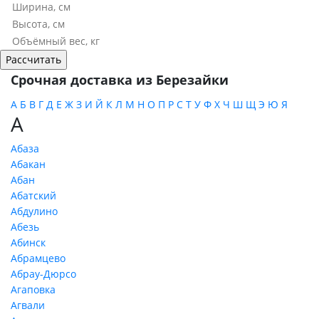
Срочная доставка из Березайки
А
Б
В
Г
Д
Е
Ж
З
И
Й
К
Л
М
Н
О
П
Р
С
Т
У
Ф
Х
Ч
Ш
Щ
Э
Ю
Я
А
Абаза
Абакан
Абан
Абатский
Абдулино
Абезь
Абинск
Абрамцево
Абрау-Дюрсо
Агаповка
Агвали