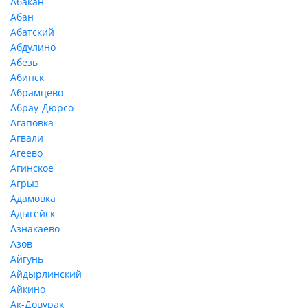
Абакан
Абан
Абатский
Абдулино
Абезь
Абинск
Абрамцево
Абрау-Дюрсо
Агаповка
Агвали
Агеево
Агинское
Агрыз
Адамовка
Адыгейск
Азнакаево
Азов
Айгунь
Айдырлинский
Айкино
Ак-Довурак