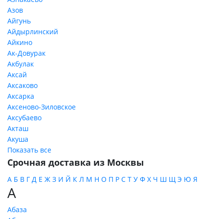
Азов
Айгунь
Айдырлинский
Айкино
Ак-Довурак
Акбулак
Аксай
Аксаково
Аксарка
Аксеново-Зиловское
Аксубаево
Акташ
Акуша
Показать все
Срочная доставка из Москвы
А
Б
В
Г
Д
Е
Ж
З
И
Й
К
Л
М
Н
О
П
Р
С
Т
У
Ф
Х
Ч
Ш
Щ
Э
Ю
Я
А
Абаза