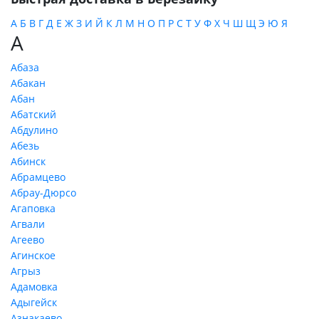
А
Б
В
Г
Д
Е
Ж
З
И
Й
К
Л
М
Н
О
П
Р
С
Т
У
Ф
Х
Ч
Ш
Щ
Э
Ю
Я
А
Абаза
Абакан
Абан
Абатский
Абдулино
Абезь
Абинск
Абрамцево
Абрау-Дюрсо
Агаповка
Агвали
Агеево
Агинское
Агрыз
Адамовка
Адыгейск
Азнакаево