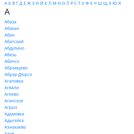
А
Б
В
Г
Д
Е
Ж
З
И
Й
К
Л
М
Н
О
П
Р
С
Т
У
Ф
Х
Ч
Ш
Щ
Э
Ю
Я
А
Абаза
Абакан
Абан
Абатский
Абдулино
Абезь
Абинск
Абрамцево
Абрау-Дюрсо
Агаповка
Агвали
Агеево
Агинское
Агрыз
Адамовка
Адыгейск
Азнакаево
Азов