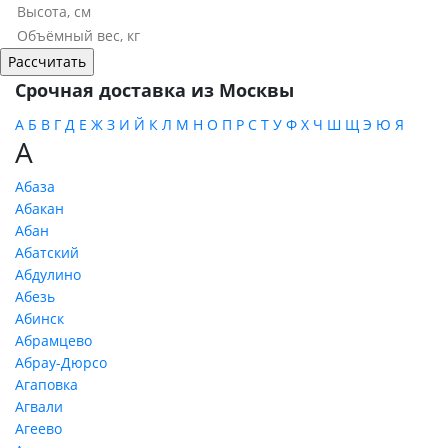
Срочная доставка из Москвы
А
Б
В
Г
Д
Е
Ж
З
И
Й
К
Л
М
Н
О
П
Р
С
Т
У
Ф
Х
Ч
Ш
Щ
Э
Ю
Я
А
Абаза
Абакан
Абан
Абатский
Абдулино
Абезь
Абинск
Абрамцево
Абрау-Дюрсо
Агаповка
Агвали
Агеево