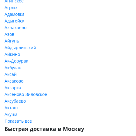
Агинское
Агрыз
Адамовка
Адыгейск
Азнакаево
Азов
Айгунь
Айдырлинский
Айкино
Ак-Довурак
Акбулак
Аксай
Аксаково
Аксарка
Аксеново-Зиловское
Аксубаево
Акташ
Акуша
Показать все
Быстрая доставка в Москву