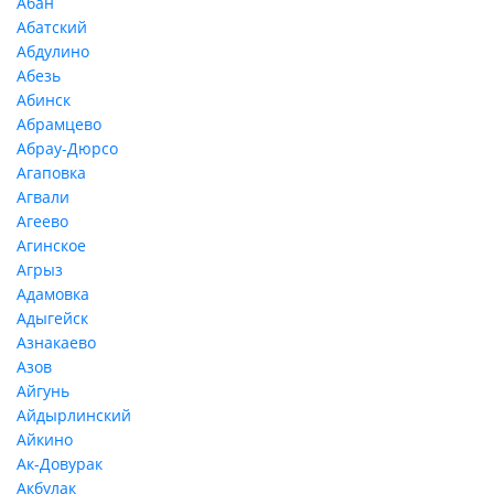
Абан
Абатский
Абдулино
Абезь
Абинск
Абрамцево
Абрау-Дюрсо
Агаповка
Агвали
Агеево
Агинское
Агрыз
Адамовка
Адыгейск
Азнакаево
Азов
Айгунь
Айдырлинский
Айкино
Ак-Довурак
Акбулак