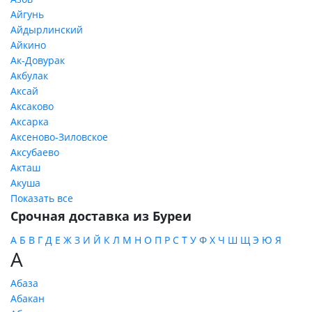
Айгунь
Айдырлинский
Айкино
Ак-Довурак
Акбулак
Аксай
Аксаково
Аксарка
Аксеново-Зиловское
Аксубаево
Акташ
Акуша
Показать все
Срочная доставка из Буреи
А
Б
В
Г
Д
Е
Ж
З
И
Й
К
Л
М
Н
О
П
Р
С
Т
У
Ф
Х
Ч
Ш
Щ
Э
Ю
Я
А
Абаза
Абакан