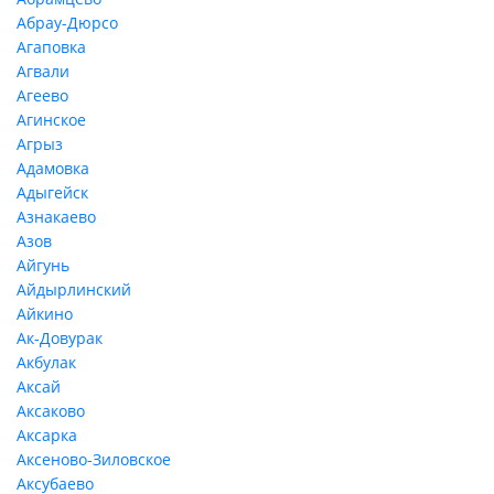
Абрау-Дюрсо
Агаповка
Агвали
Агеево
Агинское
Агрыз
Адамовка
Адыгейск
Азнакаево
Азов
Айгунь
Айдырлинский
Айкино
Ак-Довурак
Акбулак
Аксай
Аксаково
Аксарка
Аксеново-Зиловское
Аксубаево