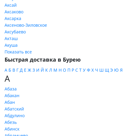
Аксай
Аксаково
Аксарка
Аксеново-Зиловское
Аксубаево
Акташ
Акуша
Показать все
Быстрая доставка в Бурею
А
Б
В
Г
Д
Е
Ж
З
И
Й
К
Л
М
Н
О
П
Р
С
Т
У
Ф
Х
Ч
Ш
Щ
Э
Ю
Я
А
Абаза
Абакан
Абан
Абатский
Абдулино
Абезь
Абинск
Абрамцево