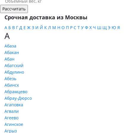
Срочная доставка из Москвы
А
Б
В
Г
Д
Е
Ж
З
И
Й
К
Л
М
Н
О
П
Р
С
Т
У
Ф
Х
Ч
Ш
Щ
Э
Ю
Я
А
Абаза
Абакан
Абан
Абатский
Абдулино
Абезь
Абинск
Абрамцево
Абрау-Дюрсо
Агаповка
Агвали
Агеево
Агинское
Агрыз