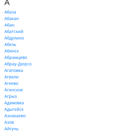
А
Абаза
Абакан
Абан
Абатский
Абдулино
Абезь
Абинск
Абрамцево
Абрау-Дюрсо
Агаповка
Агвали
Агеево
Агинское
Агрыз
Адамовка
Адыгейск
Азнакаево
Азов
Айгунь