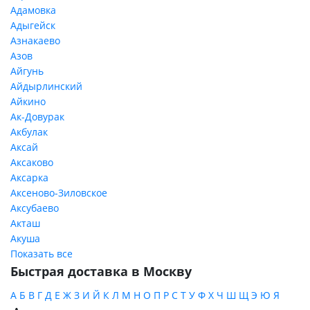
Адамовка
Адыгейск
Азнакаево
Азов
Айгунь
Айдырлинский
Айкино
Ак-Довурак
Акбулак
Аксай
Аксаково
Аксарка
Аксеново-Зиловское
Аксубаево
Акташ
Акуша
Показать все
Быстрая доставка в Москву
А
Б
В
Г
Д
Е
Ж
З
И
Й
К
Л
М
Н
О
П
Р
С
Т
У
Ф
Х
Ч
Ш
Щ
Э
Ю
Я