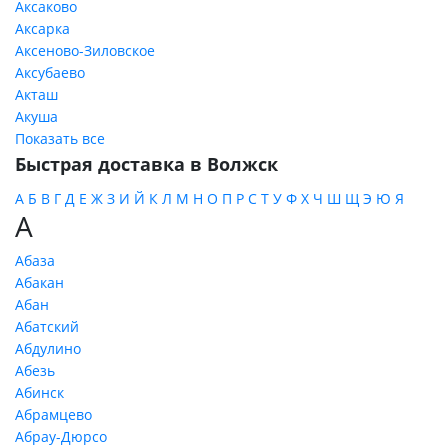
Аксаково
Аксарка
Аксеново-Зиловское
Аксубаево
Акташ
Акуша
Показать все
Быстрая доставка в Волжск
А
Б
В
Г
Д
Е
Ж
З
И
Й
К
Л
М
Н
О
П
Р
С
Т
У
Ф
Х
Ч
Ш
Щ
Э
Ю
Я
А
Абаза
Абакан
Абан
Абатский
Абдулино
Абезь
Абинск
Абрамцево
Абрау-Дюрсо