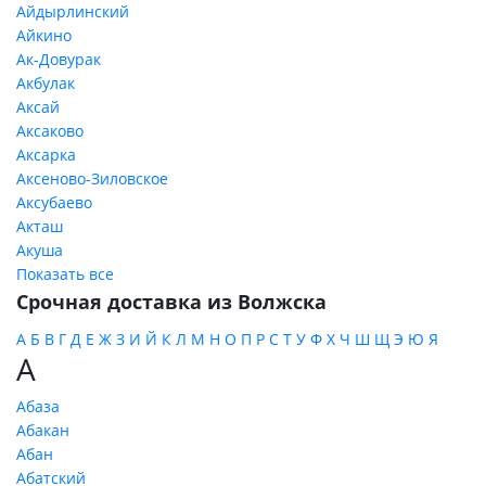
Айдырлинский
Айкино
Ак-Довурак
Акбулак
Аксай
Аксаково
Аксарка
Аксеново-Зиловское
Аксубаево
Акташ
Акуша
Показать все
Срочная доставка из Волжска
А
Б
В
Г
Д
Е
Ж
З
И
Й
К
Л
М
Н
О
П
Р
С
Т
У
Ф
Х
Ч
Ш
Щ
Э
Ю
Я
А
Абаза
Абакан
Абан
Абатский