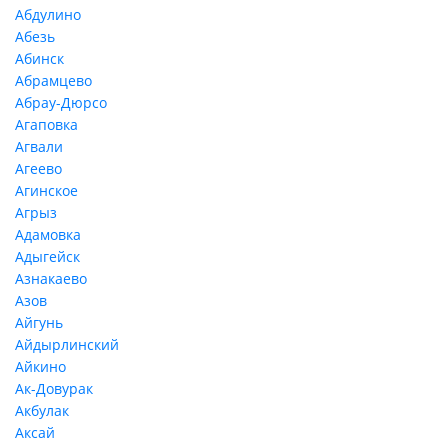
Абдулино
Абезь
Абинск
Абрамцево
Абрау-Дюрсо
Агаповка
Агвали
Агеево
Агинское
Агрыз
Адамовка
Адыгейск
Азнакаево
Азов
Айгунь
Айдырлинский
Айкино
Ак-Довурак
Акбулак
Аксай