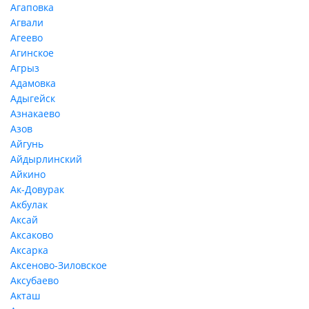
Агаповка
Агвали
Агеево
Агинское
Агрыз
Адамовка
Адыгейск
Азнакаево
Азов
Айгунь
Айдырлинский
Айкино
Ак-Довурак
Акбулак
Аксай
Аксаково
Аксарка
Аксеново-Зиловское
Аксубаево
Акташ