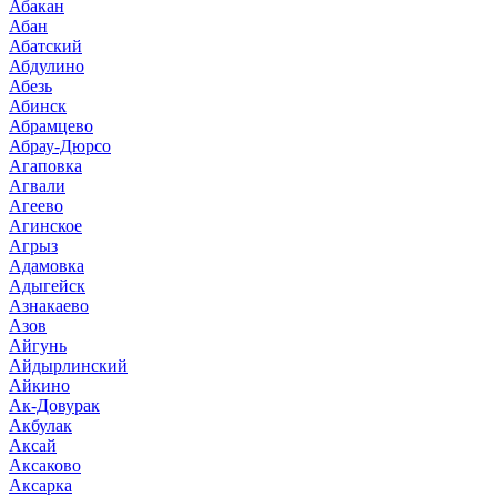
Абакан
Абан
Абатский
Абдулино
Абезь
Абинск
Абрамцево
Абрау-Дюрсо
Агаповка
Агвали
Агеево
Агинское
Агрыз
Адамовка
Адыгейск
Азнакаево
Азов
Айгунь
Айдырлинский
Айкино
Ак-Довурак
Акбулак
Аксай
Аксаково
Аксарка