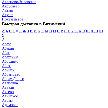
Аксеново-Зиловское
Аксубаево
Акташ
Акуша
Показать все
Быстрая доставка в Витимский
А
Б
В
Г
Д
Е
Ж
З
И
Й
К
Л
М
Н
О
П
Р
С
Т
У
Ф
Х
Ч
Ш
Щ
Э
Ю
Я
А
Абаза
Абакан
Абан
Абатский
Абдулино
Абезь
Абинск
Абрамцево
Абрау-Дюрсо
Агаповка
Агвали
Агеево
Агинское
Агрыз
Адамовка