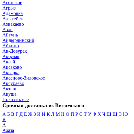
Агинское
Агрыз
Адамовка
Адыгейск
Азнакаево
Азов
Айгунь
Айдырлинский
Айкино
Ак-Довурак
Акбулак
Аксай
Аксаково
Аксарка
Аксеново-Зиловское
Аксубаево
Акташ
Акуша
Показать все
Срочная доставка из Витимского
А
Б
В
Г
Д
Е
Ж
З
И
Й
К
Л
М
Н
О
П
Р
С
Т
У
Ф
Х
Ч
Ш
Щ
Э
Ю
Я
А
Абаза