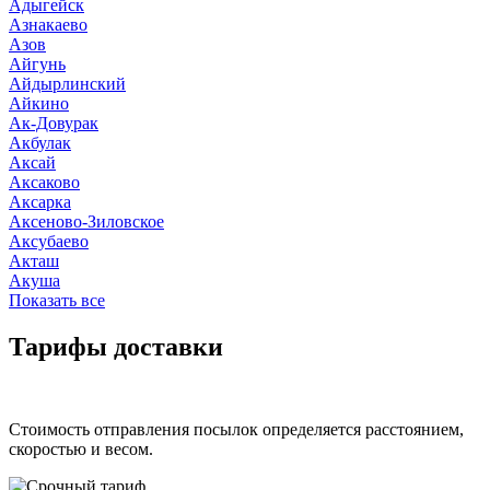
Адыгейск
Азнакаево
Азов
Айгунь
Айдырлинский
Айкино
Ак-Довурак
Акбулак
Аксай
Аксаково
Аксарка
Аксеново-Зиловское
Аксубаево
Акташ
Акуша
Показать все
Тарифы доставки
Стоимость отправления посылок определяется расстоянием,
скоростью и весом.