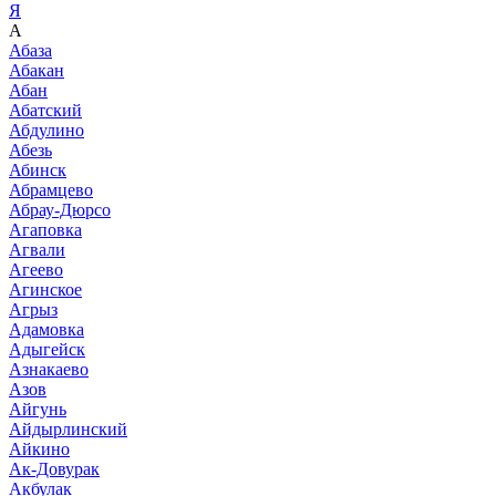
Я
А
Абаза
Абакан
Абан
Абатский
Абдулино
Абезь
Абинск
Абрамцево
Абрау-Дюрсо
Агаповка
Агвали
Агеево
Агинское
Агрыз
Адамовка
Адыгейск
Азнакаево
Азов
Айгунь
Айдырлинский
Айкино
Ак-Довурак
Акбулак