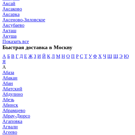
Аксай
Аксаково
Аксарка
Аксеново-Зиловское
Аксубаево
Акташ
Акуша
Показать все
Быстрая доставка в Москву
А
Б
В
Г
Д
Е
Ж
З
И
Й
К
Л
М
Н
О
П
Р
С
Т
У
Ф
Х
Ч
Ш
Щ
Э
Ю
Я
А
Абаза
Абакан
Абан
Абатский
Абдулино
Абезь
Абинск
Абрамцево
Абрау-Дюрсо
Агаповка
Агвали
Агеево