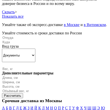
доверие бизнеса в России и по всему миру.
Скрыть
>
Показать все
Узнайте также об экспресс-доставке
в Москве
и
в Витимском
.
Узнайте стоимость и сроки доставки по России
Вид груза
Дополнительные параметры
Срочная доставка из Москвы
А
Б
В
Г
Д
Е
Ж
З
И
Й
К
Л
М
Н
О
П
Р
С
Т
У
Ф
Х
Ч
Ш
Щ
Э
Ю