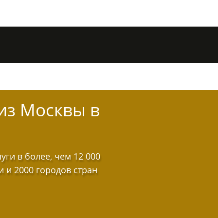
из Москвы в
ги в более, чем 12 000
и и 2000 городов стран