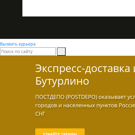
Вызвать курьера
Экспресс-доставка
Бутурлино
ПОСТДЕПО (POSTDEPO) оказывает услу
городов и населенных пунктов Росси
СНГ
УЗНАЙТЕ ТАРИФЫ