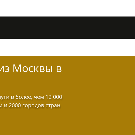
из Москвы в
ги в более, чем 12 000
и и 2000 городов стран