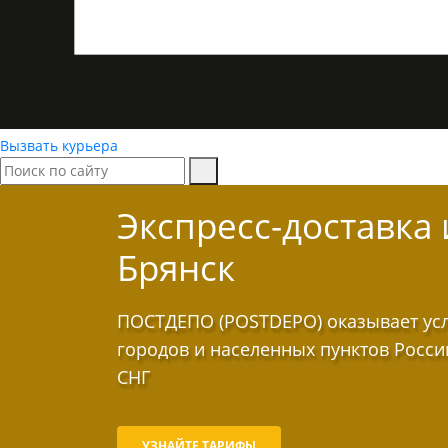
Вызвать курьера
Экспресс-доставка
Брянск
ПОСТДЕПО (POSTDEPO) оказывает услу
городов и населенных пунктов Росси
СНГ
УЗНАЙТЕ ТАРИФЫ